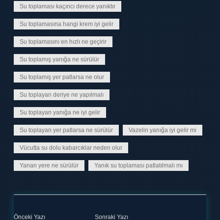
Su toplaması kaçıncı derece yanıktır
Su toplamasına hangi krem iyi gelir
Su toplamasını en hızlı ne geçirir
Su toplamış yanığa ne sürülür
Su toplamış yer patlarsa ne olur
Su toplayan deriye ne yapılmalı
Su toplayan yanığa ne iyi gelir
Su toplayan yer patlarsa ne sürülür
Vazelin yanığa iyi gelir mi
Vücutta su dolu kabarcıklar neden olur
Yanan yere ne sürülür
Yanık su toplaması patlatılmalı mı
Önceki Yazı
Sonraki Yazı