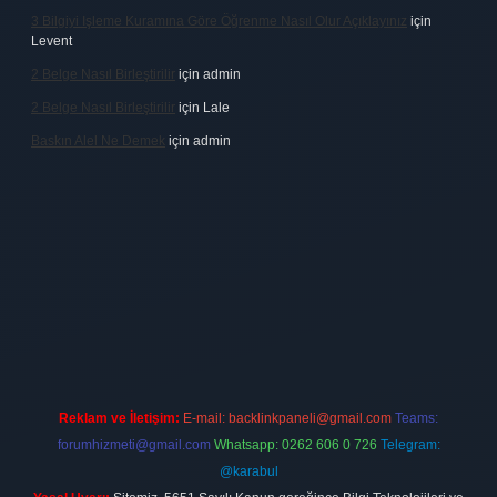
3 Bilgiyi Işleme Kuramına Göre Öğrenme Nasıl Olur Açıklayınız
için
Levent
2 Belge Nasıl Birleştirilir
için
admin
2 Belge Nasıl Birleştirilir
için
Lale
Baskın Alel Ne Demek
için
admin
irması
vdcasino
https://www.betexper.xyz/
betci giriş
hiltonbet
Reklam ve İletişim:
E-mail:
backlinkpaneli@gmail.com
Teams:
forumhizmeti@gmail.com
Whatsapp: 0262 606 0 726
Telegram:
@karabul