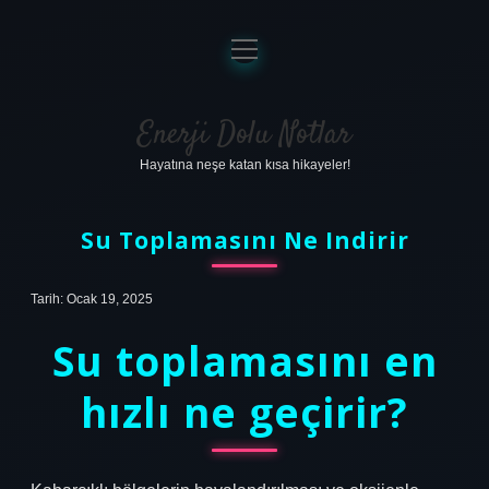
menüyü
aç
Anasayfa
Gizlilik Politikası
Enerji Dolu Notlar
Hayatına neşe katan kısa hikayeler!
Yasal Uyarı
Hakkımızda
Su Toplamasını Ne Indirir
Tarih: Ocak 19, 2025
Su toplamasını en
hızlı ne geçirir?