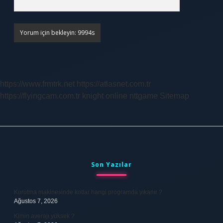
https://www.frmtrk.net
https://atlasnet.com.tr
https://flyingcam.com.tr
knight online
nttgame
Sitemap
Sidebar
Son Yazılar
Kurutma makinesinde kotlar hangi programda yıkanır ?
Ağustos 7, 2026
Kimin averajı yüksek ?