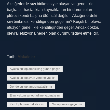
Akciğerlerde sıvı birikmesiyle oluşan ve genellikle
başka bir hastalıktan kaynaklanan bir durum olan
plörezi kendi başına ölümcül değildir. Akciğerlerdeki
sıvı birikmesi kendiliğinden geçer mi? Küçük bir plevral
efüzyon genellikle kendiliğinden geçer. Ancak doktor,
plevral efüzyona neden olan durumu tedavi etmelidir.
Tarih:
Makaleler
Ayakta su toplaması kaç günde geçer
Ayakta su toplayan yere ne yapılır
Deride su toplaması patlatılır mı
Elimi yaktım su topladı ne yapmalıyım
Kan toplaması patlatılır mı
Su toplaması geçer mi