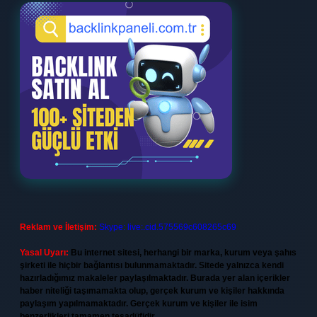
Reklam ve İletişim:
Skype: live:.cid.575569c608265c69
Yasal Uyarı:
Bu internet sitesi, herhangi bir marka, kurum veya şahıs
şirketi ile hiçbir bağlantısı bulunmamaktadır. Sitede yalnızca kendi
hazırladığımız makaleler paylaşılmaktadır. Burada yer alan içerikler
haber niteliği taşımamakta olup, gerçek kurum ve kişiler hakkında
paylaşım yapılmamaktadır. Gerçek kurum ve kişiler ile isim
benzerlikleri tamamen tesadüfidir.