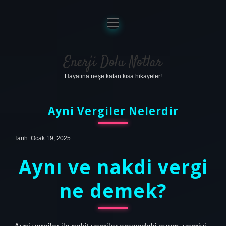
menüyü
aç
Anasayfa
Gizlilik Politikası
Enerji Dolu Notlar
Hayatına neşe katan kısa hikayeler!
Yasal Uyarı
Hakkımızda
Ayni Vergiler Nelerdir
Tarih: Ocak 19, 2025
Aynı ve nakdi vergi
ne demek?