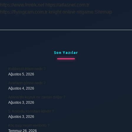
https://www.frmtrk.net
https://atlasnet.com.tr
https://flyingcam.com.tr
knight online
nttgame
Sitemap
Sidebar
Son Yazılar
Kubbet-ül-İslam nedir ?
Ağustos 5, 2026
Avarların görevi nedir ?
Ağustos 4, 2026
Adana’da kuyruk ne zaman doğar ?
Ağustos 3, 2026
5. Kolordu komutanı kimdir ?
Ağustos 3, 2026
Koç başı neyin sembolü ?
Temmuz 26, 2026