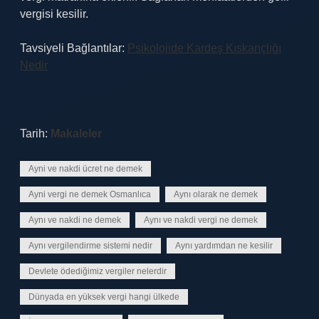
vergisi kesilir.
Tavsiyeli Bağlantılar:
Psikolojide Kardeş Kıskançlığı
Nedir
Tarih:
Makaleler
Ayni ve nakdi ücret ne demek
Ayni vergi ne demek Osmanlıca
Aynı olarak ne demek
Aynı ve nakdi ne demek
Aynı ve nakdi vergi ne demek
Aynı vergilendirme sistemi nedir
Aynı yardımdan ne kesilir
Devlete ödediğimiz vergiler nelerdir
Dünyada en yüksek vergi hangi ülkede