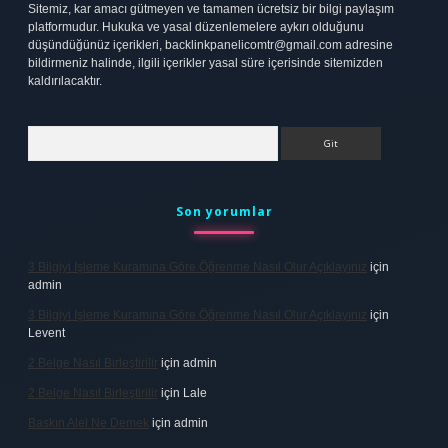
Sitemiz, kar amacı gütmeyen ve tamamen ücretsiz bir bilgi paylaşım
platformudur. Hukuka ve yasal düzenlemelere aykırı olduğunu
düşündüğünüz içerikleri,
backlinkpanelicomtr@gmail.com
adresine
bildirmeniz halinde, ilgili içerikler yasal süre içerisinde sitemizden
kaldırılacaktır.
Arama
Son yorumlar
3 Bilgiyi Işleme Kuramına Göre Öğrenme Nasıl Olur Açıklayınız
için
admin
3 Bilgiyi Işleme Kuramına Göre Öğrenme Nasıl Olur Açıklayınız
için
Levent
2 Belge Nasıl Birleştirilir
için
admin
2 Belge Nasıl Birleştirilir
için
Lale
Baskın Alel Ne Demek
için
admin