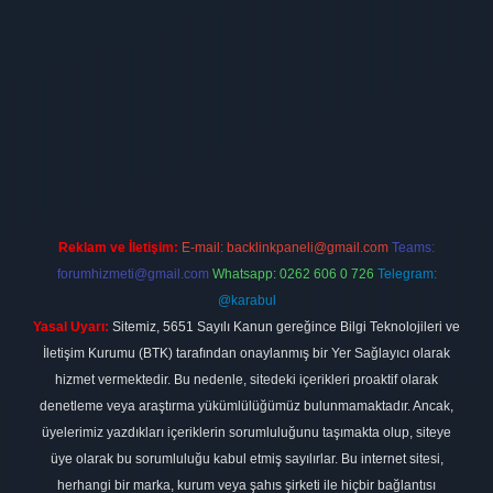
 firması
vdcasino
https://www.betexper.xyz/
betci giriş
hiltonbet
Reklam ve İletişim:
E-mail:
backlinkpaneli@gmail.com
Teams:
forumhizmeti@gmail.com
Whatsapp: 0262 606 0 726
Telegram:
@karabul
Yasal Uyarı:
Sitemiz, 5651 Sayılı Kanun gereğince Bilgi Teknolojileri ve
İletişim Kurumu (BTK) tarafından onaylanmış bir Yer Sağlayıcı olarak
hizmet vermektedir. Bu nedenle, sitedeki içerikleri proaktif olarak
denetleme veya araştırma yükümlülüğümüz bulunmamaktadır. Ancak,
üyelerimiz yazdıkları içeriklerin sorumluluğunu taşımakta olup, siteye
üye olarak bu sorumluluğu kabul etmiş sayılırlar. Bu internet sitesi,
herhangi bir marka, kurum veya şahıs şirketi ile hiçbir bağlantısı