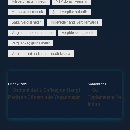
İkili vergi sistemi nedir
MTV dolaylı vergi mi
Muhtasar ne demek
Şahsi vergiler nelerdir
Sakal vergisi nedir
Türkiyede hangi vergiler vardır
Vergi türleri nelerdir örnek
Vergide stopaj nedir
Vergiler kaç gruba ayrılır
Verginin sınıflandırılması nedir kısaca
Önceki Yazı
Sonraki Yazı
Osmanlıda Ilk Enflasyon Hangi
Su
Padişah Döneminde Yaşanmıştır
Toplamasını Ne
Indirir