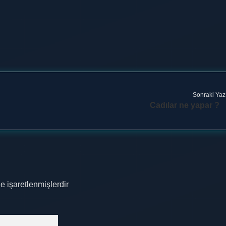
Sonraki Yaz
Cadılar ne yapar ?
le işaretlenmişlerdir