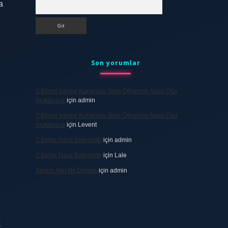
Arama
a
Son yorumlar
3 Bilgiyi Işleme Kuramına Göre Öğrenme Nasıl Olur
Açıklayınız
için
admin
3 Bilgiyi Işleme Kuramına Göre Öğrenme Nasıl Olur
Açıklayınız
için
Levent
2 Belge Nasıl Birleştirilir
için
admin
2 Belge Nasıl Birleştirilir
için
Lale
Baskın Alel Ne Demek
için
admin
k