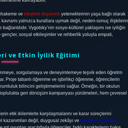
inlemesine kavrayabilir.
 muhakeme ve
eleştirel düşünme
yeteneklerinin yaşa bağlı olarak
ik kavramı yalnızca kurallara uymak değil, neden-sonuç ilişkilerin
ağlantılıdır. Vygotsky’nin sosyo-kültürel yaklaşımı ise iyiliğin
gençler, sosyal etkileşimler ve rehberlik yoluyla empati,
 ve Etkin İyilik Eğitimi
üşünmeye, sorgulamaya ve deneyimlemeye teşvik eden öğretim
ar. Proje tabanlı öğrenme ve işbirlikçi öğrenme, öğrencilerin
luluk bilincini geliştirmelerini sağlar. Örneğin, bir okulun
el toplulukta geri dönüşüm kampanyası yürütmeleri, hem çevresel
rin etik ikilemlerle karşılaşmalarını ve karar süreçlerini
el kazanımları değil, duygusal zekâyı ve
eleştirel düşünme
rol oyunları aracılığıyla öğrenciler, farklı karakterlerin bakış