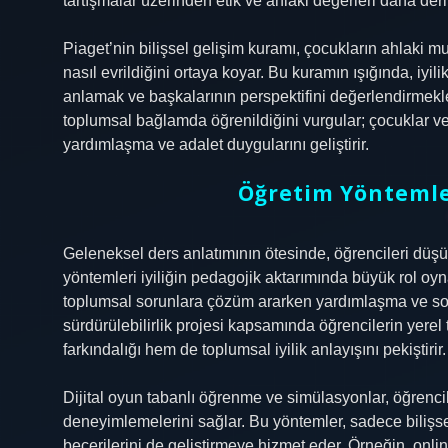
tartışmalar üzerinden etik ve ahlaki değerleri daha der
Piaget’nin bilişsel gelişim kuramı, çocukların ahlaki
nasıl evrildiğini ortaya koyar. Bu kuramın ışığında, iyil
anlamak ve başkalarının perspektifini değerlendirmekle b
toplumsal bağlamda öğrenildiğini vurgular; çocuklar ve 
yardımlaşma ve adalet duygularını geliştirir.
Öğretim Yöntemleri
Geleneksel ders anlatımının ötesinde, öğrencileri d
yöntemleri iyiliğin pedagojik aktarımında büyük rol oyn
toplumsal sorunlara çözüm ararken yardımlaşma ve sorum
sürdürülebilirlik projesi kapsamında öğrencilerin yer
farkındalığı hem de toplumsal iyilik anlayışını pekiştirir.
Dijital oyun tabanlı öğrenme ve simülasyonlar, öğrencile
deneyimlemelerini sağlar. Bu yöntemler, sadece bilişs
becerilerini de geliştirmeye hizmet eder. Örneğin, online 