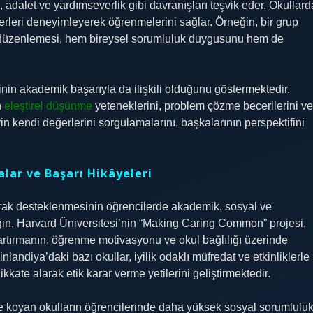
, adalet ve yardımseverlik gibi davranışları teşvik eder. Okullard
erleri deneyimleyerek öğrenmelerini sağlar. Örneğin, bir grup
r düzenlemesi, hem bireysel sorumluluk duygusunu hem de
inin akademik başarıyla da ilişkili olduğunu göstermektedir.
n
eleştirel düşünme
yeteneklerini, problem çözme becerilerini ve
lerin kendi değerlerini sorgulamalarını, başkalarının perspektifini
lar ve Başarı Hikâyeleri
olarak desteklenmesinin öğrencilerde akademik, sosyal ve
ğin, Harvard Üniversitesi’nin “Making Caring Common” projesi,
artırmanın, öğrenme motivasyonu ve okul bağlılığı üzerinde
inlandiya’daki bazı okullar, iyilik odaklı müfredat ve etkinliklerle
ikkate alarak etik karar verme yetilerini geliştirmektedir.
ine koyan okulların öğrencilerinde daha yüksek sosyal sorumlulu