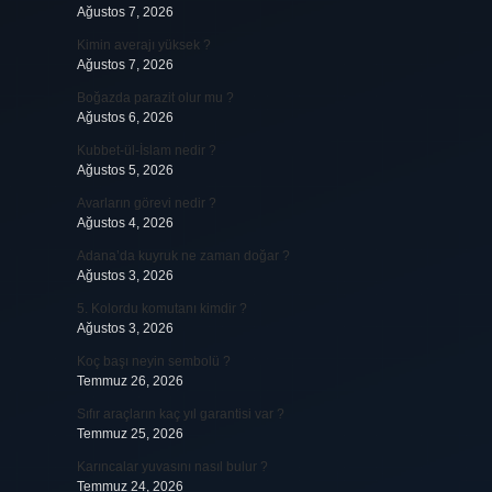
Ağustos 7, 2026
Kimin averajı yüksek ?
Ağustos 7, 2026
Boğazda parazit olur mu ?
Ağustos 6, 2026
Kubbet-ül-İslam nedir ?
Ağustos 5, 2026
Avarların görevi nedir ?
Ağustos 4, 2026
Adana’da kuyruk ne zaman doğar ?
Ağustos 3, 2026
5. Kolordu komutanı kimdir ?
Ağustos 3, 2026
Koç başı neyin sembolü ?
Temmuz 26, 2026
Sıfır araçların kaç yıl garantisi var ?
Temmuz 25, 2026
Karıncalar yuvasını nasıl bulur ?
Temmuz 24, 2026