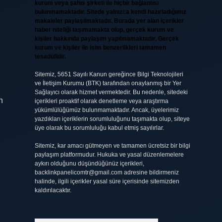
kurum veya şahıs şirketi ile hiçbir bağlantısı
bulunmamaktadır. Sitede yalnızca kendi hazırladığımız
makaleler paylaşılmaktadır. Burada yer alan içerikler
haber niteliği taşımamakta olup, gerçek kurum ve
kişiler hakkında paylaşım yapılmamaktadır. Gerçek
kurum ve kişiler ile isim benzerlikleri tamamen
tesadüfidir.
l
Sitemiz, 5651 Sayılı Kanun gereğince Bilgi Teknolojileri
ve İletişim Kurumu (BTK) tarafından onaylanmış bir Yer
Sağlayıcı olarak hizmet vermektedir. Bu nedenle, sitedeki
n
içerikleri proaktif olarak denetleme veya araştırma
yükümlülüğümüz bulunmamaktadır. Ancak, üyelerimiz
yazdıkları içeriklerin sorumluluğunu taşımakta olup, siteye
üye olarak bu sorumluluğu kabul etmiş sayılırlar.
Sitemiz, kar amacı gütmeyen ve tamamen ücretsiz bir bilgi
paylaşım platformudur. Hukuka ve yasal düzenlemelere
aykırı olduğunu düşündüğünüz içerikleri,
backlinkpanelicomtr@gmail.com
adresine bildirmeniz
halinde, ilgili içerikler yasal süre içerisinde sitemizden
kaldırılacaktır.