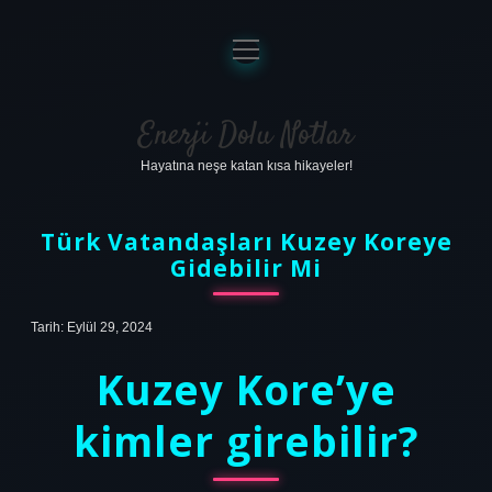
menüyü
aç
Anasayfa
Gizlilik Politikası
Enerji Dolu Notlar
Hayatına neşe katan kısa hikayeler!
Yasal Uyarı
Hakkımızda
Türk Vatandaşları Kuzey Koreye
Gidebilir Mi
Tarih: Eylül 29, 2024
Kuzey Kore’ye
kimler girebilir?