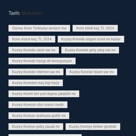
Tarih:
Makaleler
Güney Kore Türkiyeyi seviyor mu
Kore bileti kaç TL 2024
Kore vizesi kaç TL 2024
Kuzey Korede asgari ücret ne kadar
Kuzey Korede cami var mı
Kuzey Korede giriş çıkış var mı
Kuzey Korede hangi dil konuşuluyor
Kuzey Korede internet var mı
Kuzey Korede İslam var mı
Kuzey Koreden kaç kişi kaçtı
Kuzey Koreli biri yurt dışına çıkabilir mi
Kuzey Korenin dini inancı nedir
Kuzey Koreye arabayla gidilir mi
Kuzey Koreye gidiş yasak mı
Kuzey Koreye kimler girebilir