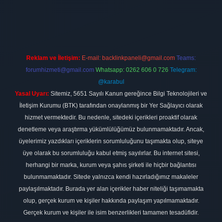
 firması
vdcasino
https://www.betexper.xyz/
betci giriş
hiltonbet
Reklam ve İletişim:
E-mail:
backlinkpaneli@gmail.com
Teams:
forumhizmeti@gmail.com
Whatsapp: 0262 606 0 726
Telegram:
@karabul
Yasal Uyarı:
Sitemiz, 5651 Sayılı Kanun gereğince Bilgi Teknolojileri ve
İletişim Kurumu (BTK) tarafından onaylanmış bir Yer Sağlayıcı olarak
hizmet vermektedir. Bu nedenle, sitedeki içerikleri proaktif olarak
denetleme veya araştırma yükümlülüğümüz bulunmamaktadır. Ancak,
üyelerimiz yazdıkları içeriklerin sorumluluğunu taşımakta olup, siteye
üye olarak bu sorumluluğu kabul etmiş sayılırlar. Bu internet sitesi,
herhangi bir marka, kurum veya şahıs şirketi ile hiçbir bağlantısı
bulunmamaktadır. Sitede yalnızca kendi hazırladığımız makaleler
paylaşılmaktadır. Burada yer alan içerikler haber niteliği taşımamakta
olup, gerçek kurum ve kişiler hakkında paylaşım yapılmamaktadır.
Gerçek kurum ve kişiler ile isim benzerlikleri tamamen tesadüfidir.