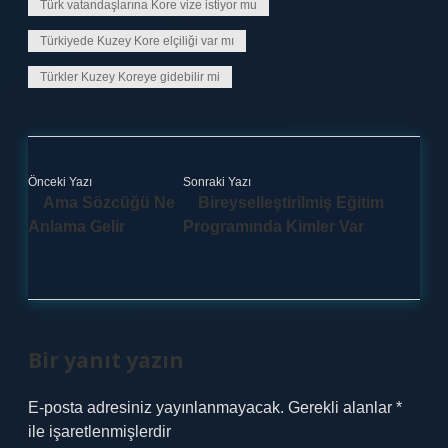
Türk vatandaşlarına Kore vize istiyor mu
Türkiyede Kuzey Kore elçiliği var mı
Türkler Kuzey Koreye gidebilir mi
Önceki Yazı
Sonraki Yazı
Ama Sözcüğü Ne
Bireyselleştirilmiş Eğitim
Anlama Gelir
Programında Kimler Var
Bir yanıt yazın
E-posta adresiniz yayınlanmayacak.
Gerekli alanlar
*
ile işaretlenmişlerdir