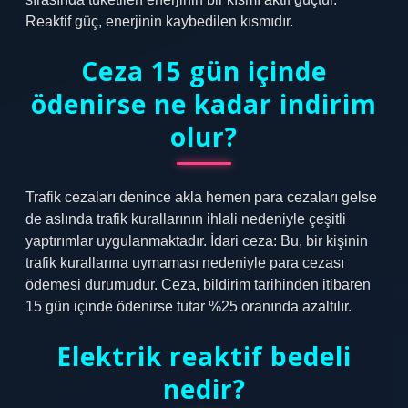
Reaktif güç, enerjinin kaybedilen kısmıdır.
Ceza 15 gün içinde
ödenirse ne kadar indirim
olur?
Trafik cezaları denince akla hemen para cezaları gelse
de aslında trafik kurallarının ihlali nedeniyle çeşitli
yaptırımlar uygulanmaktadır. İdari ceza: Bu, bir kişinin
trafik kurallarına uymaması nedeniyle para cezası
ödemesi durumudur. Ceza, bildirim tarihinden itibaren
15 gün içinde ödenirse tutar %25 oranında azaltılır.
Elektrik reaktif bedeli
nedir?