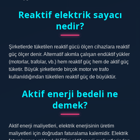
Reaktif elektrik sayacı
nedir?
Şirketlerde tüketilen reaktif gücü ölçen cihazlara reaktif
güç ölçer denir. Alternatif akımla çalışan endüktif yükler
(motorlar, trafolar, vb.) hem reaktif güç hem de aktif güç
tüketir. Büyük şirketlerde birçok motor ve trafo
kullanıldığından tüketilen reaktif güç de büyüktür.
Aktif enerji bedeli ne
demek?
Aktif enerji maliyetleri, elektrik enerjisinin üretim
maliyetleri için doğrudan faturalama kalemidir. Elektrik