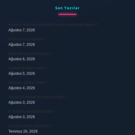
Sidebar
Son Yazılar
Kurutma makinesinde kotlar hangi programda yıkanır ?
Ağustos 7, 2026
Kimin averajı yüksek ?
Ağustos 7, 2026
Boğazda parazit olur mu ?
Ağustos 6, 2026
Kubbet-ül-İslam nedir ?
Ağustos 5, 2026
Avarların görevi nedir ?
Ağustos 4, 2026
Adana’da kuyruk ne zaman doğar ?
Ağustos 3, 2026
5. Kolordu komutanı kimdir ?
Ağustos 3, 2026
Koç başı neyin sembolü ?
Temmuz 26, 2026