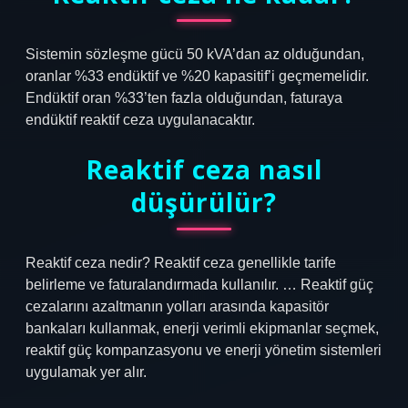
Sistemin sözleşme gücü 50 kVA’dan az olduğundan,
oranlar %33 endüktif ve %20 kapasitif’i geçmemelidir.
Endüktif oran %33’ten fazla olduğundan, faturaya
endüktif reaktif ceza uygulanacaktır.
Reaktif ceza nasıl
düşürülür?
Reaktif ceza nedir? Reaktif ceza genellikle tarife
belirleme ve faturalandırmada kullanılır. … Reaktif güç
cezalarını azaltmanın yolları arasında kapasitör
bankaları kullanmak, enerji verimli ekipmanlar seçmek,
reaktif güç kompanzasyonu ve enerji yönetim sistemleri
uygulamak yer alır.