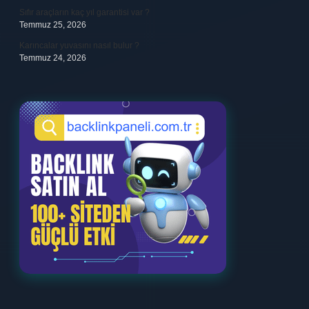
Sıfır araçların kaç yıl garantisi var ?
Temmuz 25, 2026
Karıncalar yuvasını nasıl bulur ?
Temmuz 24, 2026