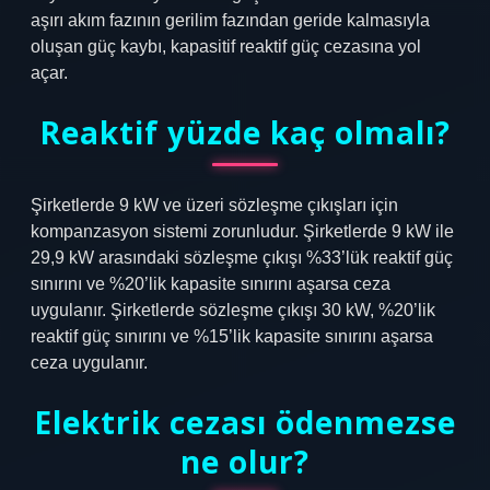
aşırı akım fazının gerilim fazından geride kalmasıyla
oluşan güç kaybı, kapasitif reaktif güç cezasına yol
açar.
Reaktif yüzde kaç olmalı?
Şirketlerde 9 kW ve üzeri sözleşme çıkışları için
kompanzasyon sistemi zorunludur. Şirketlerde 9 kW ile
29,9 kW arasındaki sözleşme çıkışı %33’lük reaktif güç
sınırını ve %20’lik kapasite sınırını aşarsa ceza
uygulanır. Şirketlerde sözleşme çıkışı 30 kW, %20’lik
reaktif güç sınırını ve %15’lik kapasite sınırını aşarsa
ceza uygulanır.
Elektrik cezası ödenmezse
ne olur?