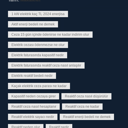
1 kW elektrik kaç TL 2024 enerjisa
Aktif enerji bedeli ne demek
Ceza 15 gün içinde ödenirse ne kadar indirim olur
Elektrik cezası ödenmezse ne olur
Elektrik faturasında kapasitif nedir
Elektrik faturasında reaktif ceza nasıl anlaşılır
Elektrik reaktif bedeli nedir
Kaçak elektrik ceza parası ne kadar
Kapasitif neden cezaya girer
Reaktif ceza nasıl düşürülür
Reaktif ceza nasıl hesaplanır
Reaktif ceza ne kadar
Reaktif elektrik sayacı nedir
Reaktif enerji bedeli ne demek
Reaktif neden olur
Reaktif nedir