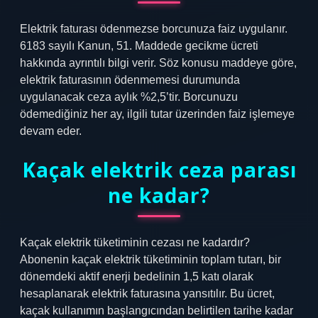
Elektrik faturası ödenmezse borcunuza faiz uygulanır.
6183 sayılı Kanun, 51. Maddede gecikme ücreti
hakkında ayrıntılı bilgi verir. Söz konusu maddeye göre,
elektrik faturasının ödenmemesi durumunda
uygulanacak ceza aylık %2,5’tir. Borcunuzu
ödemediğiniz her ay, ilgili tutar üzerinden faiz işlemeye
devam eder.
Kaçak elektrik ceza parası
ne kadar?
Kaçak elektrik tüketiminin cezası ne kadardır?
Abonenin kaçak elektrik tüketiminin toplam tutarı, bir
dönemdeki aktif enerji bedelinin 1,5 katı olarak
hesaplanarak elektrik faturasına yansıtılır. Bu ücret,
kaçak kullanımın başlangıcından belirtilen tarihe kadar