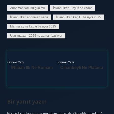
Abonman tam 30 gün mü
İstanbulkart 1 aylık ne kadar
İstanbulkart abonman nedir
İstanbulkart kaç TL basıyor 2025
Marmaray ne kadar basıyor 2025
Ulaşıma zam 2025 ne zaman başlıyor
Önceki Yazı
Sonraki Yazı
İNtibah Ilk Ne Romanı
Cihanbeyli Ne Platosu
Bir yanıt yazın
E-posta adresiniz yayınlanmayacak.
Gerekli alanlar
*