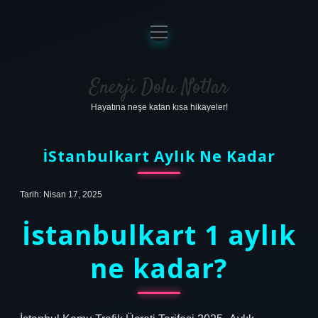
menüyü
aç
Anasayfa
Gizlilik Politikası
Enerji Dolu Notlar
Hayatına neşe katan kısa hikayeler!
Yasal Uyarı
Hakkımızda
İStanbulkart Aylık Ne Kadar
Tarih: Nisan 17, 2025
İstanbulkart 1 aylık
ne kadar?