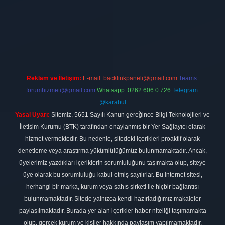
z/
betci giriş
hiltonbet
Reklam ve İletişim:
E-mail:
backlinkpaneli@gmail.com
Teams:
forumhizmeti@gmail.com
Whatsapp: 0262 606 0 726
Telegram:
@karabul
Yasal Uyarı:
Sitemiz, 5651 Sayılı Kanun gereğince Bilgi Teknolojileri ve
İletişim Kurumu (BTK) tarafından onaylanmış bir Yer Sağlayıcı olarak
hizmet vermektedir. Bu nedenle, sitedeki içerikleri proaktif olarak
denetleme veya araştırma yükümlülüğümüz bulunmamaktadır. Ancak,
üyelerimiz yazdıkları içeriklerin sorumluluğunu taşımakta olup, siteye
üye olarak bu sorumluluğu kabul etmiş sayılırlar. Bu internet sitesi,
herhangi bir marka, kurum veya şahıs şirketi ile hiçbir bağlantısı
bulunmamaktadır. Sitede yalnızca kendi hazırladığımız makaleler
paylaşılmaktadır. Burada yer alan içerikler haber niteliği taşımamakta
olup, gerçek kurum ve kişiler hakkında paylaşım yapılmamaktadır.