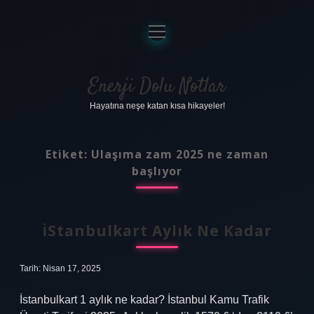
menüyü
aç
Anasayfa
Gizlilik Politikası
Enerji Dolu Notlar
Hayatına neşe katan kısa hikayeler!
Yasal Uyarı
Hakkımızda
Etiket:
Ulaşıma zam 2025 ne zaman
başlıyor
İStanbulkart Aylık Ne Kadar
Tarih: Nisan 17, 2025
İstanbulkart 1 aylık ne kadar? İstanbul Kamu Trafik