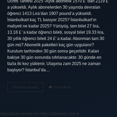
Ücreti Tarifesi 2025 -Aylık abonelik 1570 £ ‘dan 2119 £’
a yükseldi. Aylık abonelerden 30 yaşında devralan
öğrenci 1413 Lira’dan 1907 pound’a yükseldi.
İstanbulkart kaç TL basıyor 2025? İstanbulkart’ın
maliyeti ne kadar 2025? Yürüyüş, tam bilet 27 lira,
13.18 £ ‘a kadar öğrenci bileti, sosyal bilet 19.33 lira,
30 yıllık öğrenci bileti 24 £’ a kadar. Abonman tam 30
gün mü? Abonelik paketleri kaç gün uygulanır?
Kurulum tarihinden 30 gün sonra geçerlidir. Kalan
bakiye 30 gün sonunda sıfırlanacaktır. 30 günde en
fazla iki kez yüklenir. Ulaşıma zam 2025 ne zaman
başlıyor? İstanbul’da…
İStanbulkart
Devamını okuyun
Yorum Bırak
Aylık
Ne
Kadar
https://www.frmtrk.net
https://atlasnet.com.tr