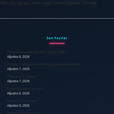
https://flyingcam.com.tr
knight online
nttgame
Sitemap
Sidebar
Son Yazılar
Toz kondurmamak deyiminin anlamı nedir ?
Ağustos 8, 2026
Kurutma makinesinde kotlar hangi programda yıkanır ?
Ağustos 7, 2026
Kimin averajı yüksek ?
Ağustos 7, 2026
Boğazda parazit olur mu ?
Ağustos 6, 2026
Kubbet-ül-İslam nedir ?
Ağustos 5, 2026
Avarların görevi nedir ?