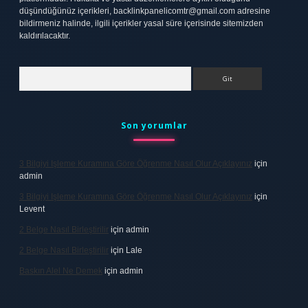
düşündüğünüz içerikleri,
backlinkpanelicomtr@gmail.com
adresine
bildirmeniz halinde, ilgili içerikler yasal süre içerisinde sitemizden
kaldırılacaktır.
Arama
Son yorumlar
3 Bilgiyi Işleme Kuramına Göre Öğrenme Nasıl Olur Açıklayınız
için
admin
3 Bilgiyi Işleme Kuramına Göre Öğrenme Nasıl Olur Açıklayınız
için
Levent
2 Belge Nasıl Birleştirilir
için
admin
2 Belge Nasıl Birleştirilir
için
Lale
Baskın Alel Ne Demek
için
admin