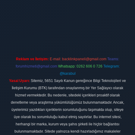
ilbet
vdcasino firması
vdcasino
https://www.betexper.xyz/
betci giri
Reklam ve İletişim:
E-mail:
backlinkpaneli@gmail.com
Teams:
forumhizmeti@gmail.com
Whatsapp: 0262 606 0 726
Telegram:
@karabul
Yasal Uyarı:
Sitemiz, 5651 Sayılı Kanun gereğince Bilgi Teknolojileri ve
İletişim Kurumu (BTK) tarafından onaylanmış bir Yer Sağlayıcı olarak
hizmet vermektedir. Bu nedenle, sitedeki içerikleri proaktif olarak
denetleme veya araştırma yükümlülüğümüz bulunmamaktadır. Ancak,
üyelerimiz yazdıkları içeriklerin sorumluluğunu taşımakta olup, siteye
üye olarak bu sorumluluğu kabul etmiş sayılırlar. Bu internet sitesi,
herhangi bir marka, kurum veya şahıs şirketi ile hiçbir bağlantısı
bulunmamaktadır. Sitede yalnızca kendi hazırladığımız makaleler