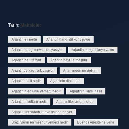
Tarih:
Makaleler
Arjantin eti nedir
Arjantin hangi dil konuşuyor
Arjantin hangi mevsimde yaşıyor
Arjantin hangi ülkeye yakın
Arjantin ne üretiyor
Arjantin neyi ile meşhur
Arjantinde kaç Türk yaşıyor
Arjantinden ne getirilir
Arjantinin dili nedir
Arjantinin dini nedir
Arjantinin en ünlü yemeği nedir
Arjantinin iklimi nasıl
Arjantinin kültürü nedir
Arjantinliler aslen nereli
Arjantinliler sabah kahvaltısında ne yer
Brezilyanın en meşhur yemeği nedir
Buenos Aireste ne yenir