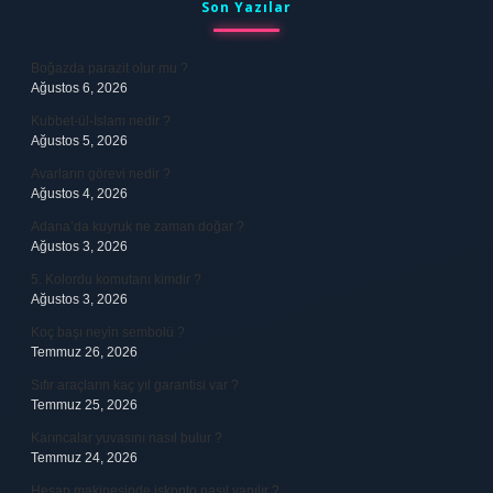
Sidebar
Son Yazılar
Boğazda parazit olur mu ?
Ağustos 6, 2026
Kubbet-ül-İslam nedir ?
Ağustos 5, 2026
Avarların görevi nedir ?
Ağustos 4, 2026
Adana’da kuyruk ne zaman doğar ?
Ağustos 3, 2026
5. Kolordu komutanı kimdir ?
Ağustos 3, 2026
Koç başı neyin sembolü ?
Temmuz 26, 2026
Sıfır araçların kaç yıl garantisi var ?
Temmuz 25, 2026
Karıncalar yuvasını nasıl bulur ?
Temmuz 24, 2026
Hesap makinesinde iskonto nasıl yapılır ?