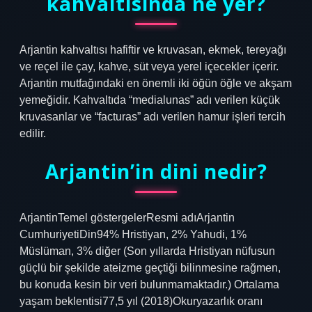
kahvaltısında ne yer?
Arjantin kahvaltısı hafiftir ve kruvasan, ekmek, tereyağı
ve reçel ile çay, kahve, süt veya yerel içecekler içerir.
Arjantin mutfağındaki en önemli iki öğün öğle ve akşam
yemeğidir. Kahvaltıda “medialunas” adı verilen küçük
kruvasanlar ve “facturas” adı verilen hamur işleri tercih
edilir.
Arjantin’in dini nedir?
ArjantinTemel göstergelerResmi adıArjantin
CumhuriyetiDin94% Hristiyan, 2% Yahudi, 1%
Müslüman, 3% diğer (Son yıllarda Hristiyan nüfusun
güçlü bir şekilde ateizme geçtiği bilinmesine rağmen,
bu konuda kesin bir veri bulunmamaktadır.) Ortalama
yaşam beklentisi77,5 yıl (2018)Okuryazarlık oranı