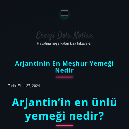
menüyü
aç
Anasayfa
Gizlilik Politikası
Enerji Dolu Notlar
Hayatına neşe katan kısa hikayeler!
Yasal Uyarı
Hakkımızda
Arjantinin En Meşhur Yemeği
Nedir
Tarih: Ekim 27, 2024
Arjantin’in en ünlü
yemeği nedir?