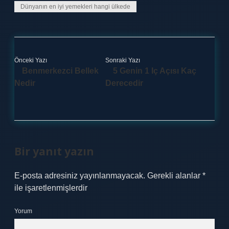
Dünyanın en iyi yemekleri hangi ülkede
Önceki Yazı
Sonraki Yazı
Benmerkezci Bellek
5 Genin 1 Iç Açısı Kaç
Nedir
Derecedir
Bir yanıt yazın
E-posta adresiniz yayınlanmayacak.
Gerekli alanlar
*
ile işaretlenmişlerdir
Yorum