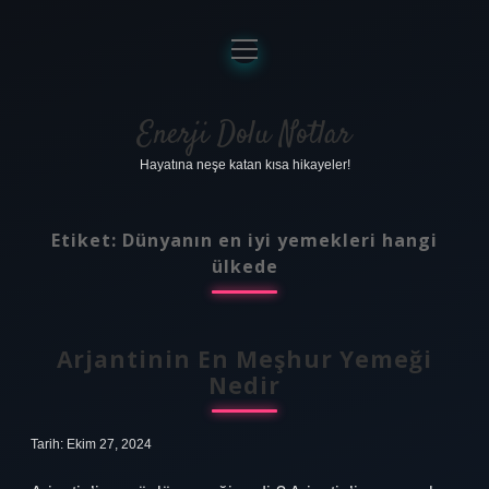
menüyü
aç
Anasayfa
Gizlilik Politikası
Enerji Dolu Notlar
Hayatına neşe katan kısa hikayeler!
Yasal Uyarı
Hakkımızda
Etiket:
Dünyanın en iyi yemekleri hangi
ülkede
Arjantinin En Meşhur Yemeği
Nedir
Tarih: Ekim 27, 2024