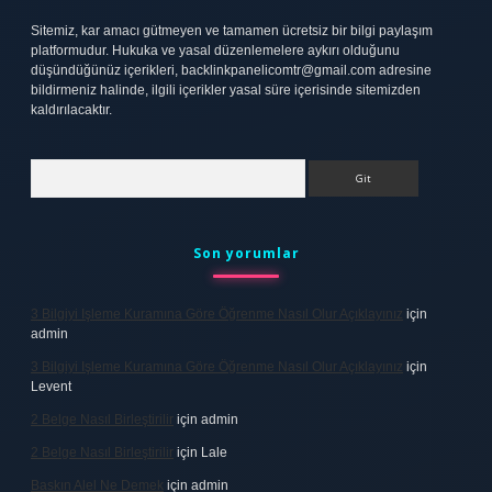
Sitemiz, kar amacı gütmeyen ve tamamen ücretsiz bir bilgi paylaşım
platformudur. Hukuka ve yasal düzenlemelere aykırı olduğunu
düşündüğünüz içerikleri,
backlinkpanelicomtr@gmail.com
adresine
bildirmeniz halinde, ilgili içerikler yasal süre içerisinde sitemizden
kaldırılacaktır.
Arama
Son yorumlar
3 Bilgiyi Işleme Kuramına Göre Öğrenme Nasıl Olur Açıklayınız
için
admin
3 Bilgiyi Işleme Kuramına Göre Öğrenme Nasıl Olur Açıklayınız
için
Levent
2 Belge Nasıl Birleştirilir
için
admin
2 Belge Nasıl Birleştirilir
için
Lale
Baskın Alel Ne Demek
için
admin