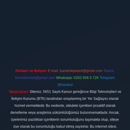
ilbet
vdcasino firması
vdcasino
https://www.betexper.xyz/
betci giri
Reklam ve İletişim:
E-mail:
backlinkpaneli@gmail.com
Teams:
forumhizmeti@gmail.com
Whatsapp: 0262 606 0 726
Telegram:
@karabul
Yasal Uyarı:
Sitemiz, 5651 Sayılı Kanun gereğince Bilgi Teknolojileri ve
İletişim Kurumu (BTK) tarafından onaylanmış bir Yer Sağlayıcı olarak
hizmet vermektedir. Bu nedenle, sitedeki içerikleri proaktif olarak
denetleme veya araştırma yükümlülüğümüz bulunmamaktadır. Ancak,
üyelerimiz yazdıkları içeriklerin sorumluluğunu taşımakta olup, siteye
üye olarak bu sorumluluğu kabul etmiş sayılırlar. Bu internet sitesi,