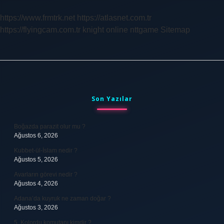
Nedir
https://www.frmtrk.net
https://atlasnet.com.tr
https://flyingcam.com.tr
knight online
nttgame
Sitemap
Sidebar
Son Yazılar
Boğazda parazit olur mu ?
Ağustos 6, 2026
Kubbet-ül-İslam nedir ?
Ağustos 5, 2026
Avarların görevi nedir ?
Ağustos 4, 2026
Adana’da kuyruk ne zaman doğar ?
Ağustos 3, 2026
5. Kolordu komutanı kimdir ?