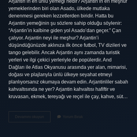
Arjantin’in en ünlü yemeği nedir? Arjantin’in en meşhur
yemeklerinden biri olan Asado, ülkede mutlaka
denenmesi gereken lezzetlerden biridir. Hatta bu
Arjantin yemeğinin şu sözlere sahip olduğu söylenir:
“Arjantin’in kalbine giden yol Asado’dan geçer.” Çan
çalıyor. Arjantin neyi ile meşhur? Arjantin’i
düşündüğünüzde aklınıza ilk önce futbol, ​​TV dizileri ve
tango gelebilir. Ancak Arjantin aynı zamanda turistik
yerleri ve ilgi çekici yerleriyle de popülerdir. And
Dağları ile Atlas Okyanusu arasında yer alan, mimarisi,
doğası ve plajlarıyla ünlü ülkeye seyahat etmeyi
planlıyorsanız okumaya devam edin. Arjantinliler sabah
kahvaltısında ne yer? Arjantin kahvaltısı hafiftir ve
kruvasan, ekmek, tereyağı ve reçel ile çay, kahve, süt…
Arjantinin
Devamını okuyun
Yorum Bırak
En
Meşhur
Yemeği