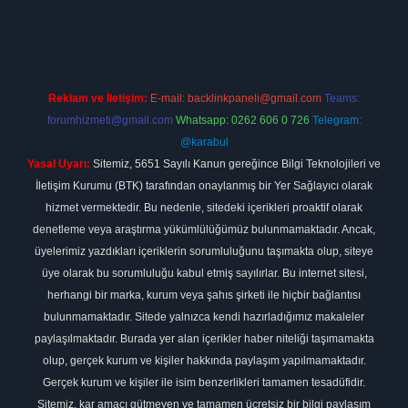
no firması
vdcasino
https://www.betexper.xyz/
betci giriş
hiltonbet
Reklam ve İletişim:
E-mail:
backlinkpaneli@gmail.com
Teams:
forumhizmeti@gmail.com
Whatsapp: 0262 606 0 726
Telegram:
@karabul
Yasal Uyarı:
Sitemiz, 5651 Sayılı Kanun gereğince Bilgi Teknolojileri ve
İletişim Kurumu (BTK) tarafından onaylanmış bir Yer Sağlayıcı olarak
hizmet vermektedir. Bu nedenle, sitedeki içerikleri proaktif olarak
denetleme veya araştırma yükümlülüğümüz bulunmamaktadır. Ancak,
üyelerimiz yazdıkları içeriklerin sorumluluğunu taşımakta olup, siteye
üye olarak bu sorumluluğu kabul etmiş sayılırlar. Bu internet sitesi,
herhangi bir marka, kurum veya şahıs şirketi ile hiçbir bağlantısı
bulunmamaktadır. Sitede yalnızca kendi hazırladığımız makaleler
paylaşılmaktadır. Burada yer alan içerikler haber niteliği taşımamakta
olup, gerçek kurum ve kişiler hakkında paylaşım yapılmamaktadır.
Gerçek kurum ve kişiler ile isim benzerlikleri tamamen tesadüfidir.
Sitemiz, kar amacı gütmeyen ve tamamen ücretsiz bir bilgi paylaşım