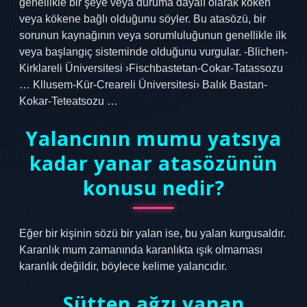
genellikle bir şeye veya duruma dayalı olarak köken
veya kökene bağlı olduğunu söyler. Bu atasözü, bir
sorunun kaynağının veya sorumluluğunun genellikle ilk
veya başlangıç ​​sisteminde olduğunu vurgular. -Blichen-
Kirklareli Üniversitesi ›Fischbastetan-Cokar-Tatassozu
… Kllusem-Kür-Creareli Üniversitesi› Balık Bastan-
Kokar-Teteatsozu …
Yalancının mumu yatsıya
kadar yanar atasözünün
konusu nedir?
Eğer bir kişinin sözü bir yalan ise, bu yalan kurgusaldır.
Karanlık mum zamanında karanlıkta ışık olmaması
karanlık değildir, böylece kelime yalancıdır.
Sütten ağzı yanan