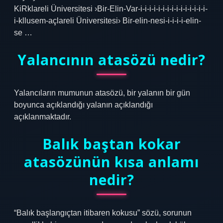
KiRklareli Üniversitesi ›Bir-Elin-Var-i-i-i-i-i-i-i-i-i-i-i-i-i-i-i-
i-kllusem-açlareli Üniversitesi› Bir-elin-nesi-i-i-i-i-elin-
se …
Yalancının atasözü nedir?
Yalancıların mumunun atasözü, bir yalanın bir gün
boyunca açıklandığı yalanın açıklandığı
açıklanmaktadır.
Balık baştan kokar
atasözünün kısa anlamı
nedir?
“Balık başlangıçtan itibaren kokusu” sözü, sorunun