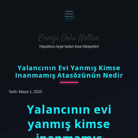
menüyü
aç
Anasayfa
Gizlilik Politikası
Enerji Dolu Notlar
Hayatına neşe katan kısa hikayeler!
Yasal Uyarı
Hakkımızda
Yalancının Evi Yanmış Kimse
Inanmamış Atasözünün Nedir
Tarih: Mayıs 1, 2025
Yalancının evi
yanmış kimse