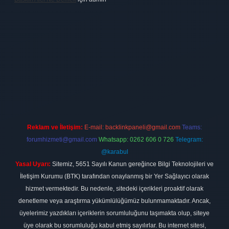
 firması
vdcasino
https://www.betexper.xyz/
betci giriş
hiltonbet
Reklam ve İletişim:
E-mail:
backlinkpaneli@gmail.com
Teams:
forumhizmeti@gmail.com
Whatsapp: 0262 606 0 726
Telegram:
@karabul
Yasal Uyarı:
Sitemiz, 5651 Sayılı Kanun gereğince Bilgi Teknolojileri ve
İletişim Kurumu (BTK) tarafından onaylanmış bir Yer Sağlayıcı olarak
hizmet vermektedir. Bu nedenle, sitedeki içerikleri proaktif olarak
denetleme veya araştırma yükümlülüğümüz bulunmamaktadır. Ancak,
üyelerimiz yazdıkları içeriklerin sorumluluğunu taşımakta olup, siteye
üye olarak bu sorumluluğu kabul etmiş sayılırlar. Bu internet sitesi,