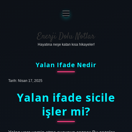
menüyü
aç
Anasayfa
Gizlilik Politikası
Enerji Dolu Notlar
Hayatına neşe katan kısa hikayeler!
Yasal Uyarı
Hakkımızda
Yalan Ifade Nedir
Tarih: Nisan 17, 2025
Yalan ifade sicile
işler mi?