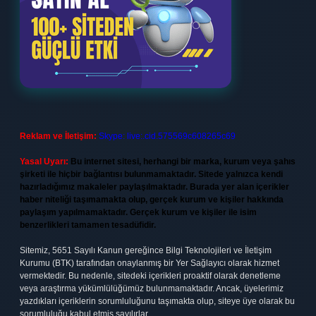
Reklam ve İletişim:
Skype: live:.cid.575569c608265c69
Yasal Uyarı:
Bu internet sitesi, herhangi bir marka, kurum veya şahıs
şirketi ile hiçbir bağlantısı bulunmamaktadır. Sitede yalnızca kendi
hazırladığımız makaleler paylaşılmaktadır. Burada yer alan içerikler
haber niteliği taşımamakta olup, gerçek kurum ve kişiler hakkında
paylaşım yapılmamaktadır. Gerçek kurum ve kişiler ile isim
benzerlikleri tamamen tesadüfidir.
Sitemiz, 5651 Sayılı Kanun gereğince Bilgi Teknolojileri ve İletişim
Kurumu (BTK) tarafından onaylanmış bir Yer Sağlayıcı olarak hizmet
vermektedir. Bu nedenle, sitedeki içerikleri proaktif olarak denetleme
veya araştırma yükümlülüğümüz bulunmamaktadır. Ancak, üyelerimiz
yazdıkları içeriklerin sorumluluğunu taşımakta olup, siteye üye olarak bu
sorumluluğu kabul etmiş sayılırlar.