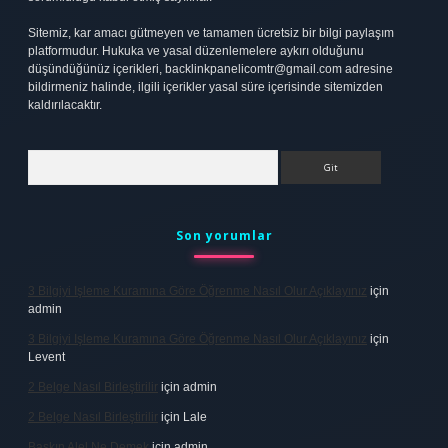
Sitemiz, kar amacı gütmeyen ve tamamen ücretsiz bir bilgi paylaşım
platformudur. Hukuka ve yasal düzenlemelere aykırı olduğunu
düşündüğünüz içerikleri,
backlinkpanelicomtr@gmail.com
adresine
bildirmeniz halinde, ilgili içerikler yasal süre içerisinde sitemizden
kaldırılacaktır.
Arama
Son yorumlar
3 Bilgiyi Işleme Kuramına Göre Öğrenme Nasıl Olur Açıklayınız
için
admin
3 Bilgiyi Işleme Kuramına Göre Öğrenme Nasıl Olur Açıklayınız
için
Levent
2 Belge Nasıl Birleştirilir
için
admin
2 Belge Nasıl Birleştirilir
için
Lale
Baskın Alel Ne Demek
için
admin