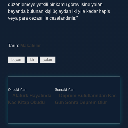
düzenlemeye yetkili bir kamu görevlisine yalan
beyanda bulunan kişi üç aydan iki yıla kadar hapis
veya para cezası ile cezalandırılır.”
Tarih:
Makaleler
beyan
bir
yalan
Önceki Yazı
Sonraki Yazı
Atatürk Hayatinda
Deprem Bulutlarindan Kac
Kac Kitap Okudu
Gun Sonra Deprem Olur