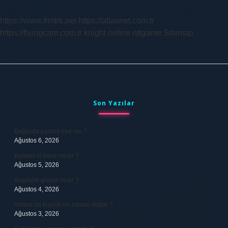
https://www.frmtrk.net
https://atlasnet.com.tr
https://flyingcam.com.tr
knight online
nttgame
Sitemap
Sidebar
Son Yazılar
Boğazda parazit olur mu ?
Ağustos 6, 2026
Kubbet-ül-İslam nedir ?
Ağustos 5, 2026
Avarların görevi nedir ?
Ağustos 4, 2026
Adana’da kuyruk ne zaman doğar ?
Ağustos 3, 2026