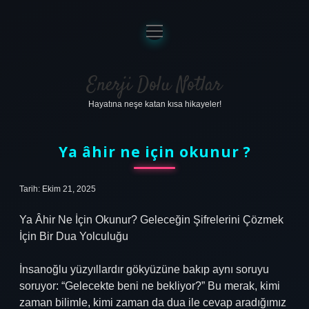
menüyü
aç
Anasayfa
Gizlilik Politikası
Enerji Dolu Notlar
Hayatına neşe katan kısa hikayeler!
Yasal Uyarı
Hakkımızda
Ya âhir ne için okunur ?
Tarih: Ekim 21, 2025
Ya Âhir Ne İçin Okunur? Geleceğin Şifrelerini Çözmek
İçin Bir Dua Yolculuğu
İnsanoğlu yüzyıllardır gökyüzüne bakıp aynı soruyu
soruyor: “Gelecekte beni ne bekliyor?” Bu merak, kimi
zaman bilimle, kimi zaman da dua ile cevap aradığımız