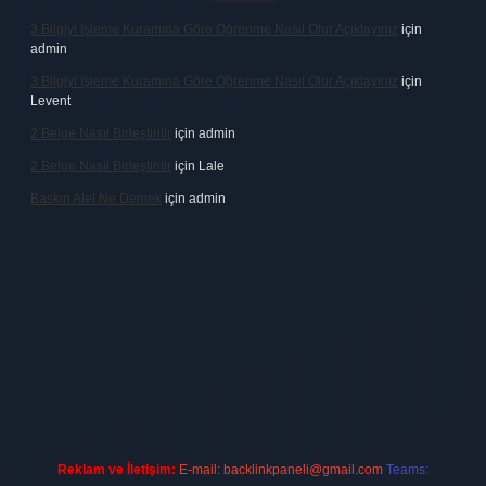
3 Bilgiyi Işleme Kuramına Göre Öğrenme Nasıl Olur Açıklayınız
için
admin
3 Bilgiyi Işleme Kuramına Göre Öğrenme Nasıl Olur Açıklayınız
için
Levent
2 Belge Nasıl Birleştirilir
için
admin
2 Belge Nasıl Birleştirilir
için
Lale
Baskın Alel Ne Demek
için
admin
casino firması
vdcasino
https://www.betexper.xyz/
betci giriş
hilton
Reklam ve İletişim:
E-mail:
backlinkpaneli@gmail.com
Teams: