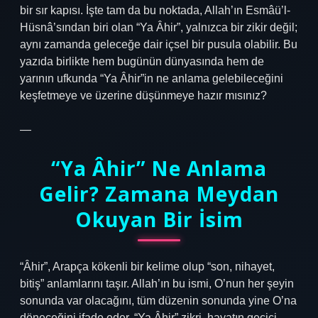
bir sır kapısı. İşte tam da bu noktada, Allah’ın Esmâü’l-
Hüsnâ’sından biri olan “Ya Âhir”, yalnızca bir zikir değil;
aynı zamanda geleceğe dair içsel bir pusula olabilir. Bu
yazıda birlikte hem bugünün dünyasında hem de
yarının ufkunda “Ya Âhir”in ne anlama gelebileceğini
keşfetmeye ve üzerine düşünmeye hazır mısınız?
—
“Ya Âhir” Ne Anlama
Gelir? Zamana Meydan
Okuyan Bir İsim
“Âhir”, Arapça kökenli bir kelime olup “son, nihayet,
bitiş” anlamlarını taşır. Allah’ın bu ismi, O’nun her şeyin
sonunda var olacağını, tüm düzenin sonunda yine O’na
döneceğini ifade eder. “Ya Âhir” zikri, hayatın geçici