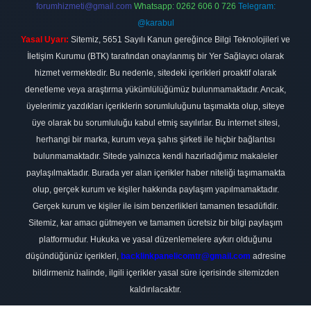
forumhizmeti@gmail.com
Whatsapp: 0262 606 0 726
Telegram:
@karabul
Yasal Uyarı:
Sitemiz, 5651 Sayılı Kanun gereğince Bilgi Teknolojileri ve
İletişim Kurumu (BTK) tarafından onaylanmış bir Yer Sağlayıcı olarak
hizmet vermektedir. Bu nedenle, sitedeki içerikleri proaktif olarak
denetleme veya araştırma yükümlülüğümüz bulunmamaktadır. Ancak,
üyelerimiz yazdıkları içeriklerin sorumluluğunu taşımakta olup, siteye
üye olarak bu sorumluluğu kabul etmiş sayılırlar. Bu internet sitesi,
herhangi bir marka, kurum veya şahıs şirketi ile hiçbir bağlantısı
bulunmamaktadır. Sitede yalnızca kendi hazırladığımız makaleler
paylaşılmaktadır. Burada yer alan içerikler haber niteliği taşımamakta
olup, gerçek kurum ve kişiler hakkında paylaşım yapılmamaktadır.
Gerçek kurum ve kişiler ile isim benzerlikleri tamamen tesadüfidir.
Sitemiz, kar amacı gütmeyen ve tamamen ücretsiz bir bilgi paylaşım
platformudur. Hukuka ve yasal düzenlemelere aykırı olduğunu
düşündüğünüz içerikleri,
backlinkpanelicomtr@gmail.com
adresine
bildirmeniz halinde, ilgili içerikler yasal süre içerisinde sitemizden
kaldırılacaktır.