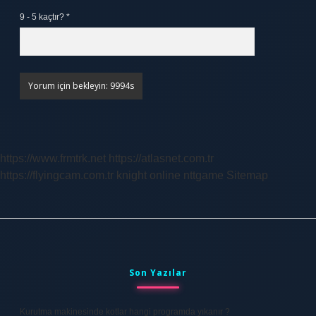
9 - 5 kaçtır?
*
https://www.frmtrk.net
https://atlasnet.com.tr
https://flyingcam.com.tr
knight online
nttgame
Sitemap
Sidebar
Son Yazılar
Kurutma makinesinde kotlar hangi programda yıkanır ?