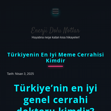
menüyü
aç
Anasayfa
Gizlilik Politikası
Enerji Dolu Notlar
Hayatına neşe katan kısa hikayeler!
Yasal Uyarı
Hakkımızda
Türkiyenin En Iyi Meme Cerrahisi
Kimdir
Tarih: Nisan 3, 2025
Türkiye’nin en iyi
genel cerrahi