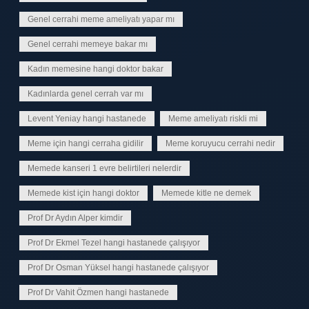
Genel cerrahi meme ameliyatı yapar mı
Genel cerrahi memeye bakar mı
Kadın memesine hangi doktor bakar
Kadınlarda genel cerrah var mı
Levent Yeniay hangi hastanede
Meme ameliyatı riskli mi
Meme için hangi cerraha gidilir
Meme koruyucu cerrahi nedir
Memede kanseri 1 evre belirtileri nelerdir
Memede kist için hangi doktor
Memede kitle ne demek
Prof Dr Aydın Alper kimdir
Prof Dr Ekmel Tezel hangi hastanede çalışıyor
Prof Dr Osman Yüksel hangi hastanede çalışıyor
Prof Dr Vahit Özmen hangi hastanede