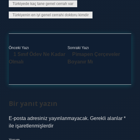
Türkiyede kaç tane genel cerrah var
Türkiyenin en iyi genel cerrahi doktoru kimdir
Önceki Yazı
Sonraki Yazı
1 Sınıf Ödev Ne Kadar
Pimapen Çerçeveler
Olmalı
Boyanır Mı
Bir yanıt yazın
E-posta adresiniz yayınlanmayacak.
Gerekli alanlar
*
ile işaretlenmişlerdir