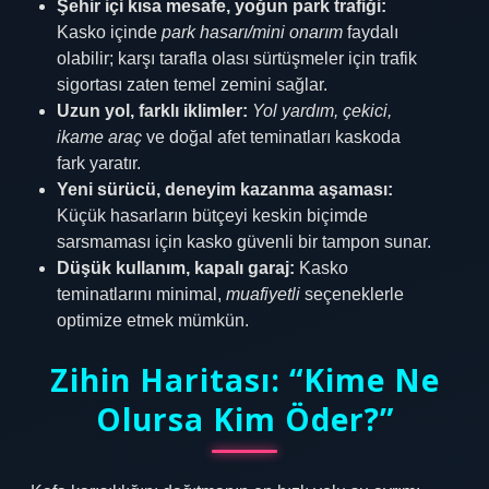
Şehir içi kısa mesafe, yoğun park trafiği:
Kasko içinde
park hasarı/mini onarım
faydalı
olabilir; karşı tarafla olası sürtüşmeler için trafik
sigortası zaten temel zemini sağlar.
Uzun yol, farklı iklimler:
Yol yardım, çekici,
ikame araç
ve doğal afet teminatları kaskoda
fark yaratır.
Yeni sürücü, deneyim kazanma aşaması:
Küçük hasarların bütçeyi keskin biçimde
sarsmaması için kasko güvenli bir tampon sunar.
Düşük kullanım, kapalı garaj:
Kasko
teminatlarını minimal,
muafiyetli
seçeneklerle
optimize etmek mümkün.
Zihin Haritası: “Kime Ne
Olursa Kim Öder?”