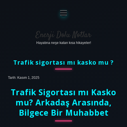
menüyü
aç
Anasayfa
Gizlilik Politikası
Enerji Dolu Notlar
Hayatına neşe katan kısa hikayeler!
Yasal Uyarı
Hakkımızda
Trafik sigortası mı kasko mu ?
Tarih: Kasım 1, 2025
Trafik Sigortası mı Kasko
mu? Arkadaş Arasında,
Bilgece Bir Muhabbet