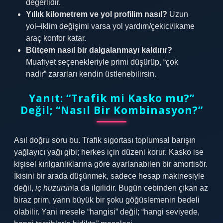
değerlidir.
Yıllık kilometrem ve yol profilim nasıl?
Uzun
yol–iklim değişimi varsa yol yardım/çekici/ikame
araç konfor katar.
Bütçem nasıl bir dalgalanmayı kaldırır?
Muafiyet seçenekleriyle primi düşürüp, “çok
nadir” zararları kendin üstlenebilirsin.
Yanıt: “Trafik mi Kasko mu?”
Değil; “Nasıl Bir Kombinasyon?”
Asıl doğru soru bu. Trafik sigortası toplumsal barışın
yağlayıcı yağı gibi; herkes için düzeni korur. Kasko ise
kişisel kırılganlıklarına göre ayarlanabilen bir amortisör.
İkisini bir arada düşünmek, sadece hesap makinesiyle
değil,
iç huzurun
la da ilgilidir. Bugün cebinden çıkan az
biraz prim, yarın büyük bir şoku göğüslemenin bedeli
olabilir. Yani mesele “hangisi” değil; “hangi seviyede,