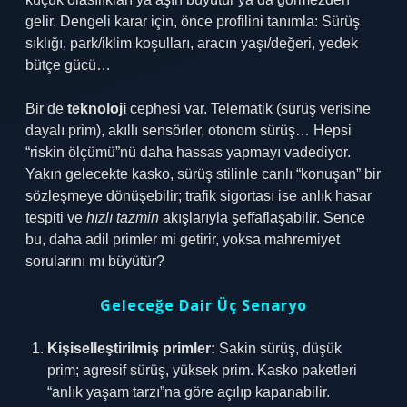
gelir. Dengeli karar için, önce profilini tanımla: Sürüş
sıklığı, park/iklim koşulları, aracın yaşı/değeri, yedek
bütçe gücü…
Bir de
teknoloji
cephesi var. Telematik (sürüş verisine
dayalı prim), akıllı sensörler, otonom sürüş… Hepsi
“riskin ölçümü”nü daha hassas yapmayı vadediyor.
Yakın gelecekte kasko, sürüş stilinle canlı “konuşan” bir
sözleşmeye dönüşebilir; trafik sigortası ise anlık hasar
tespiti ve
hızlı tazmin
akışlarıyla şeffaflaşabilir. Sence
bu, daha adil primler mi getirir, yoksa mahremiyet
sorularını mı büyütür?
Geleceğe Dair Üç Senaryo
Kişiselleştirilmiş primler:
Sakin sürüş, düşük
prim; agresif sürüş, yüksek prim. Kasko paketleri
“anlık yaşam tarzı”na göre açılıp kapanabilir.