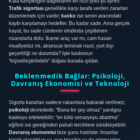
Kafa karışıklığını dağıtmanın en hızlı yolu şu ayrım:
Trafik sigortası
genellikle
karşı tarafa verilen zararları
düzenlemek için vardır;
kasko
ise
senin aracındaki
kaybı
karşılamayı hedefler. Bu kadar sade. Ama gerçek
hayat, bu sade cümlenin etrafında çeşitlenen
nüanslarla dolu: İkame araç var mı, cam hasarı
muafiyetsiz mi, aksesuar teminatı nasıl, yurt dışı
geçerliliği ne durumda? İşte kaskonun
“kişiselleştirilebilir” doğası burada ışıldar.
Beklenmedik Bağlar: Psikoloji,
Davranış Ekonomisi ve Teknoloji
Sigorta kararları sadece rakamlara bakarak verilmez;
psikoloji
devrededir. “Bana bir şey olmaz” yanılgısı
kaskoyu erteletebilir; “en kötü senaryoyu abartma”
eğilimi ise gereğinden pahalı tercihlere sürükleyebilir.
Davranış ekonomisi
bize şunu hatırlatır: İnsanlar
küçük olasılıkları ya aşırı büyütür ya da görmezden