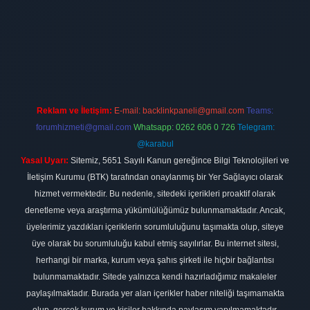
 firması
vdcasino
https://www.betexper.xyz/
betci giriş
hiltonbet
Reklam ve İletişim:
E-mail:
backlinkpaneli@gmail.com
Teams:
forumhizmeti@gmail.com
Whatsapp: 0262 606 0 726
Telegram:
@karabul
Yasal Uyarı:
Sitemiz, 5651 Sayılı Kanun gereğince Bilgi Teknolojileri ve
İletişim Kurumu (BTK) tarafından onaylanmış bir Yer Sağlayıcı olarak
hizmet vermektedir. Bu nedenle, sitedeki içerikleri proaktif olarak
denetleme veya araştırma yükümlülüğümüz bulunmamaktadır. Ancak,
üyelerimiz yazdıkları içeriklerin sorumluluğunu taşımakta olup, siteye
üye olarak bu sorumluluğu kabul etmiş sayılırlar. Bu internet sitesi,
herhangi bir marka, kurum veya şahıs şirketi ile hiçbir bağlantısı
bulunmamaktadır. Sitede yalnızca kendi hazırladığımız makaleler
paylaşılmaktadır. Burada yer alan içerikler haber niteliği taşımamakta