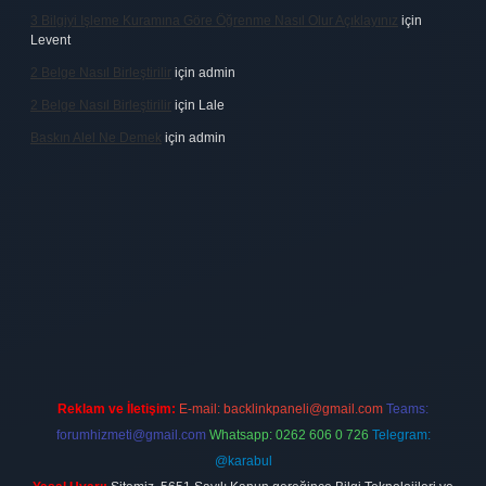
3 Bilgiyi Işleme Kuramına Göre Öğrenme Nasıl Olur Açıklayınız
için
Levent
2 Belge Nasıl Birleştirilir
için
admin
2 Belge Nasıl Birleştirilir
için
Lale
Baskın Alel Ne Demek
için
admin
firması
vdcasino
https://www.betexper.xyz/
betci giriş
hiltonbet
Reklam ve İletişim:
E-mail:
backlinkpaneli@gmail.com
Teams:
forumhizmeti@gmail.com
Whatsapp: 0262 606 0 726
Telegram:
@karabul