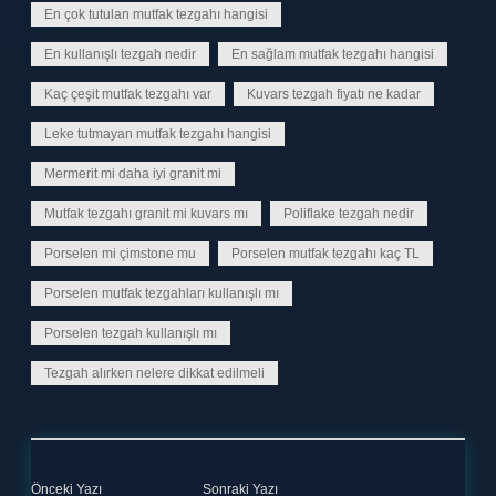
En çok tutulan mutfak tezgahı hangisi
En kullanışlı tezgah nedir
En sağlam mutfak tezgahı hangisi
Kaç çeşit mutfak tezgahı var
Kuvars tezgah fiyatı ne kadar
Leke tutmayan mutfak tezgahı hangisi
Mermerit mi daha iyi granit mi
Mutfak tezgahı granit mi kuvars mı
Poliflake tezgah nedir
Porselen mi çimstone mu
Porselen mutfak tezgahı kaç TL
Porselen mutfak tezgahları kullanışlı mı
Porselen tezgah kullanışlı mı
Tezgah alırken nelere dikkat edilmeli
Önceki Yazı
Sonraki Yazı