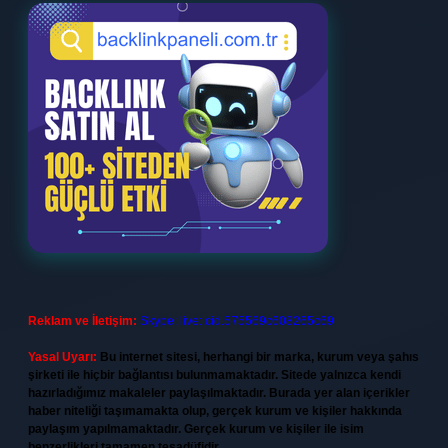
Reklam ve İletişim:
Skype: live:.cid.575569c608265c69
Yasal Uyarı:
Bu internet sitesi, herhangi bir marka, kurum veya şahıs
şirketi ile hiçbir bağlantısı bulunmamaktadır. Sitede yalnızca kendi
hazırladığımız makaleler paylaşılmaktadır. Burada yer alan içerikler
haber niteliği taşımamakta olup, gerçek kurum ve kişiler hakkında
paylaşım yapılmamaktadır. Gerçek kurum ve kişiler ile isim
benzerlikleri tamamen tesadüfidir.