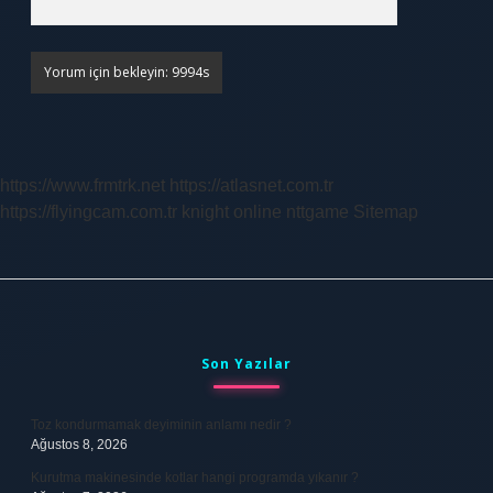
https://www.frmtrk.net
https://atlasnet.com.tr
https://flyingcam.com.tr
knight online
nttgame
Sitemap
Sidebar
Son Yazılar
Toz kondurmamak deyiminin anlamı nedir ?
Ağustos 8, 2026
Kurutma makinesinde kotlar hangi programda yıkanır ?