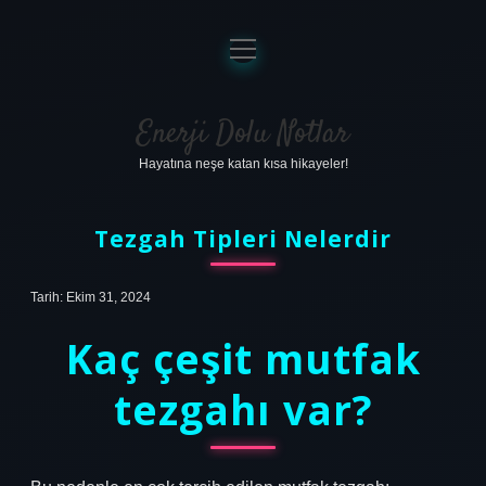
menüyü
aç
Anasayfa
Gizlilik Politikası
Enerji Dolu Notlar
Hayatına neşe katan kısa hikayeler!
Yasal Uyarı
Hakkımızda
Tezgah Tipleri Nelerdir
Tarih: Ekim 31, 2024
Kaç çeşit mutfak
tezgahı var?