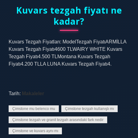
Kuvars tezgah fiyatı ne
kadar?
Kuvars Tezgah Fiyatları: ModelTezgah FiyatıARMİLLA
Kuvars Tezgah Fiyatı4600 TLWAIRY WHITE Kuvars
Tezgah Fiyatı4.500 TLMontana Kuvars Tezgah
Fiyatı4.200 TLLA LUNA Kuvars Tezgah Fiyatı4.
Tarih:
Makaleler
Çimstone mu belenco mu
Çimstone tezgah kullanışlı mı
Çimstone tezgah ve granit tezgah arasındaki fark nedir
Çimstone ve kuvars aynı mı