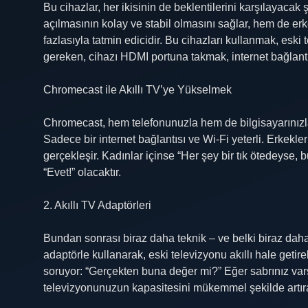
Bu cihazlar, her ikisinin de beklentilerini karşılayaca
açılmasının kolay ve stabil olmasını sağlar, hem de erke
fazlasıyla tatmin edicidir. Bu cihazları kullanmak, eski
gereken, cihazı HDMI portuna takmak, internet bağlant
Chromecast ile Akıllı TV’ye Yükselmek
Chromecast, hem telefonunuzla hem de bilgisayarınızla
Sadece bir internet bağlantısı ve Wi-Fi yeterli. Erkekle
gerçekleşir. Kadınlar içinse “Her şey bir tık ötedeyse, 
“Evet!” olacaktır.
2. Akıllı TV Adaptörleri
Bundan sonrası biraz daha teknik – ve belki biraz daha
adaptörle kullanarak, eski televizyonu akıllı hale geti
soruyor: “Gerçekten buna değer mi?” Eğer sabrınız vars
televizyonunuzun kapasitesini mükemmel şekilde artırab