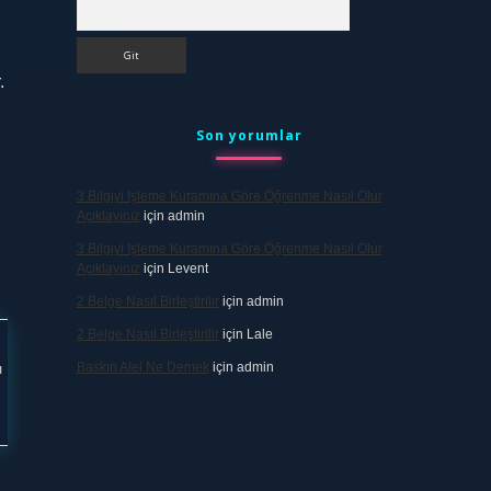
Arama
.
Son yorumlar
3 Bilgiyi Işleme Kuramına Göre Öğrenme Nasıl Olur
Açıklayınız
için
admin
3 Bilgiyi Işleme Kuramına Göre Öğrenme Nasıl Olur
Açıklayınız
için
Levent
2 Belge Nasıl Birleştirilir
için
admin
2 Belge Nasıl Birleştirilir
için
Lale
Baskın Alel Ne Demek
için
admin
ı