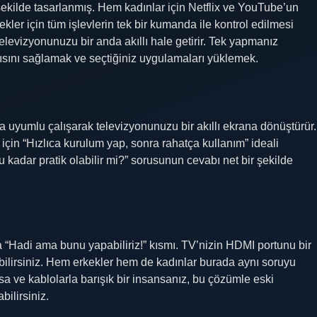
k şekilde tasarlanmış. Hem kadınlar için Netflix ve YouTube’un
kler için tüm işlevlerin tek bir kumanda ile kontrol edilmesi
 televizyonunuzu bir anda akıllı hale getirir. Tek yapmanız
ısını sağlamak ve seçtiğiniz uygulamaları yüklemek.
 uyumlu çalışarak televizyonunuzu bir akıllı ekrana dönüştürür.
r için “Hızlıca kurulum yap, sonra rahatça kullanım” ideali
bu kadar pratik olabilir mi?” sorusunun cevabı net bir şekilde
 “Hadi ama bunu yapabiliriz!” kısmı. TV’nizin HDMI portunu bir
rebilirsiniz. Hem erkekler hem de kadınlar burada aynı soruyu
a ve kablolarla barışık bir insansanız, bu çözümle eski
ilirsiniz.