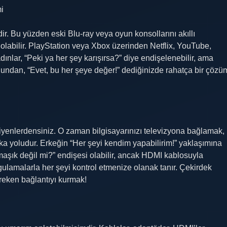
i
ir. Bu yüzden eski Blu-ray veya oyun konsollarını akıllı
olabilir. PlayStation veya Xbox üzerinden Netflix, YouTube,
ınlar, “Peki ya her şey karışırsa?” diye endişelenebilir, ama
uğundan, “Evet, bu her şeye değer!” dediğinizde rahatça bir çözü
diyenlerdensiniz. O zaman bilgisayarınızı televizyona bağlamak,
ka yoludur. Erkeğin “Her şeyi kendim yapabilirim!” yaklaşımına
maşık değil mi?” endişesi olabilir, ancak HDMI kablosuyla
ygulamalarla her şeyi kontrol etmenize olanak tanır. Çekirdek
reken bağlantıyı kurmak!