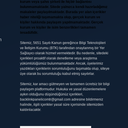
kurum veya şahıs şirketi ile hiçbir bağlantısı
bulunmamaktadır. Sitede yalnızca kendi hazırladığımız
makaleler paylaşılmaktadır. Burada yer alan içerikler
haber niteliği taşımamakta olup, gerçek kurum ve
kişiler hakkında paylaşım yapılmamaktadır. Gerçek
kurum ve kişiler ile isim benzerlikleri tamamen
tesadüfidir.
m
Sitemiz, 5651 Sayılı Kanun gereğince Bilgi Teknolojileri
ve İletişim Kurumu (BTK) tarafından onaylanmış bir Yer
Sağlayıcı olarak hizmet vermektedir. Bu nedenle, sitedeki
içerikleri proaktif olarak denetleme veya araştırma
yükümlülüğümüz bulunmamaktadır. Ancak, üyelerimiz
yazdıkları içeriklerin sorumluluğunu taşımakta olup, siteye
üye olarak bu sorumluluğu kabul etmiş sayılırlar.
Sitemiz, kar amacı gütmeyen ve tamamen ücretsiz bir bilgi
paylaşım platformudur. Hukuka ve yasal düzenlemelere
aykırı olduğunu düşündüğünüz içerikleri,
backlinkpanelicomtr@gmail.com
adresine bildirmeniz
halinde, ilgili içerikler yasal süre içerisinde sitemizden
kaldırılacaktır.