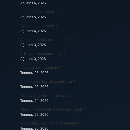
Ağustos 6, 2026
Kubbet-ül-İslam nedir ?
Ağustos 5, 2026
Avarların görevi nedir ?
Ağustos 4, 2026
Adana’da kuyruk ne zaman doğar ?
Ağustos 3, 2026
5. Kolordu komutanı kimdir ?
Ağustos 3, 2026
Koç başı neyin sembolü ?
Temmuz 26, 2026
Sıfır araçların kaç yıl garantisi var ?
Temmuz 25, 2026
Karıncalar yuvasını nasıl bulur ?
Temmuz 24, 2026
Hesap makinesinde iskonto nasıl yapılır ?
Temmuz 22, 2026
Ahlaki oluşturan 4 temel unsur nedir ?
Temmuz 20, 2026