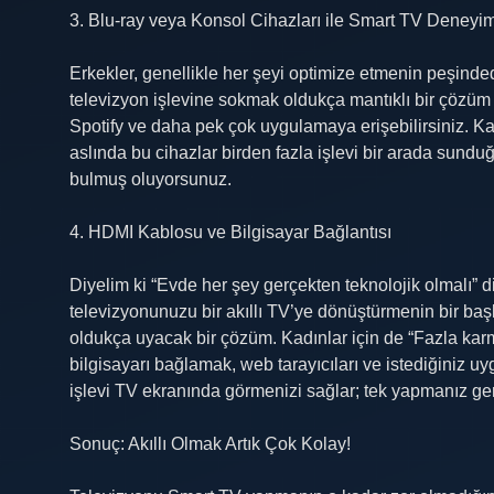
3. Blu-ray veya Konsol Cihazları ile Smart TV Deneyim
Erkekler, genellikle her şeyi optimize etmenin peşinded
televizyon işlevine sokmak oldukça mantıklı bir çözüm 
Spotify ve daha pek çok uygulamaya erişebilirsiniz. Kad
aslında bu cihazlar birden fazla işlevi bir arada sund
bulmuş oluyorsunuz.
4. HDMI Kablosu ve Bilgisayar Bağlantısı
Diyelim ki “Evde her şey gerçekten teknolojik olmalı” 
televizyonunuzu bir akıllı TV’ye dönüştürmenin bir baş
oldukça uyacak bir çözüm. Kadınlar için de “Fazla kar
bilgisayarı bağlamak, web tarayıcıları ve istediğiniz u
işlevi TV ekranında görmenizi sağlar; tek yapmanız ge
Sonuç: Akıllı Olmak Artık Çok Kolay!