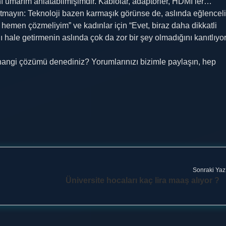
 umarım anlatabilmişimdir. Kablolar, adaptörler, HDMI’ler…
tmayın: Teknoloji bazen karmaşık görünse de, aslında eğlenceli
u hemen çözmeliyim” ve kadınlar için “Evet, biraz daha dikkatli
 hale getirmenin aslında çok da zor bir şey olmadığını kanıtlıyor
n hangi çözümü denediniz? Yorumlarınızı bizimle paylaşın, hep
Sonraki Yaz
Üniversite hocaları kaç lira maaş alıyor ?