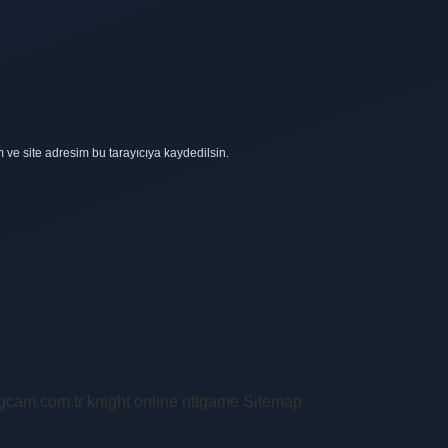
ve site adresim bu tarayıcıya kaydedilsin.
ingcam.com.tr
knight online
nttgame
Sitemap