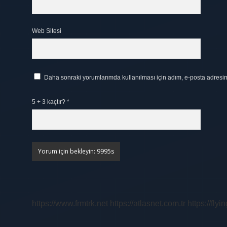
Web Sitesi
Daha sonraki yorumlarımda kullanılması için adım, e-posta adresim 
5 + 3 kaçtır?
*
https://www.frmtrk.net
https://atlasnet.com.tr
https://fly