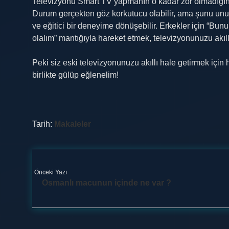
Televizyonu Smart TV yapmanın o kadar zor olmadığını
Durum gerçekten göz korkutucu olabilir, ama şunu unu
ve eğitici bir deneyime dönüşebilir. Erkekler için “Bun
olalım” mantığıyla hareket etmek, televizyonunuzu akıllı
Peki siz eski televizyonunuzu akıllı hale getirmek içi
birlikte gülüp eğlenelim!
Tarih:
Makaleler
Önceki Yazı
Osmanlı macunun içinde ne var ?