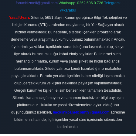
forumhizmeti@gmail.com
Whatsapp: 0262 606 0 726
Telegram:
@karabul
Yasal Uyarı:
Sitemiz, 5651 Sayılı Kanun gereğince Bilgi Teknolojileri ve
İletişim Kurumu (BTK) tarafından onaylanmış bir Yer Sağlayıcı olarak
hizmet vermektedir. Bu nedenle, sitedeki içerikleri proaktif olarak
denetleme veya araştırma yükümlülüğümüz bulunmamaktadır. Ancak,
üyelerimiz yazdıkları içeriklerin sorumluluğunu taşımakta olup, siteye
üye olarak bu sorumluluğu kabul etmiş sayılırlar. Bu internet sitesi,
herhangi bir marka, kurum veya şahıs şirketi ile hiçbir bağlantısı
bulunmamaktadır. Sitede yalnızca kendi hazırladığımız makaleler
paylaşılmaktadır. Burada yer alan içerikler haber niteliği taşımamakta
olup, gerçek kurum ve kişiler hakkında paylaşım yapılmamaktadır.
Gerçek kurum ve kişiler ile isim benzerlikleri tamamen tesadüfidir.
Sitemiz, kar amacı gütmeyen ve tamamen ücretsiz bir bilgi paylaşım
platformudur. Hukuka ve yasal düzenlemelere aykırı olduğunu
düşündüğünüz içerikleri,
backlinkpanelicomtr@gmail.com
adresine
bildirmeniz halinde, ilgili içerikler yasal süre içerisinde sitemizden
kaldırılacaktır.