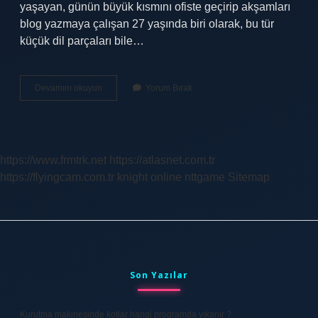
yaşayan, günün büyük kısmını ofiste geçirip akşamları
blog yazmaya çalışan 27 yaşında biri olarak, bu tür
küçük dil parçaları bile…
Jun
Devamını okuyun
Yorum Bırak
ne
anlama
gelir
?
https://www.frmtrk.net
https://atlasnet.com.tr
https://flyingcam.com.tr
knight online
nttgame
Sitemap
Sidebar
Son Yazılar
Kurutma makinesinde kotlar hangi programda yıkanır ?