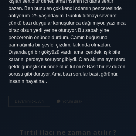
kışları sert olur derler, ama insanın içi daha serttir
bazen. Ben bunu en çok kendi odamın penceresinde
anlıyorum. 25 yaşındayım. Günlük tutmayı severim;
çünkü bazı duygular konuşulunca dağılmıyor, yazılınca
biraz olsun yerli yerine oturuyor. Bu sabah yine
pencerenin önünde durdum. Camın buğusuna
parmağımla bir şeyler çizdim, farkında olmadan.
Dışarıda gri bir gökyüzü vardı, ama içerideki ışık bile
kararını perdeye soruyor gibiydi. O an aklıma aynı soru
geldi: güneşlik mi önde olur, tül mü? Basit bir ev düzeni
sorusu gibi duruyor. Ama bazı sorular basit görünür,
insanın hayatına…
Güneşlik
Devamını okuyun
Yorum Bırak
mi
önde
olur,
tül
mü
Tırtıl ilacı ne zaman atılır ?
?