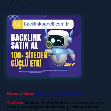
Reklam ve İletişim:
Skype: live:.cid.575569c608265c69
Yasal Uyarı:
Bu internet sitesi, herhangi bir marka, kurum veya şahıs
şirketi ile hiçbir bağlantısı bulunmamaktadır. Sitede yalnızca kendi