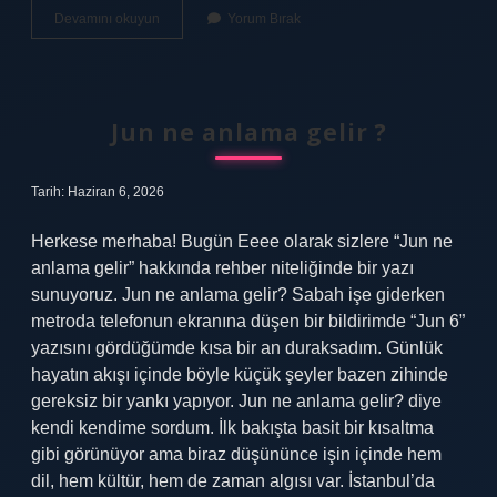
Tırtıl
Devamını okuyun
Yorum Bırak
ilacı
ne
zaman
atılır
?
Jun ne anlama gelir ?
Tarih: Haziran 6, 2026
Herkese merhaba! Bugün Eeee olarak sizlere “Jun ne
anlama gelir” hakkında rehber niteliğinde bir yazı
sunuyoruz. Jun ne anlama gelir? Sabah işe giderken
metroda telefonun ekranına düşen bir bildirimde “Jun 6”
yazısını gördüğümde kısa bir an duraksadım. Günlük
hayatın akışı içinde böyle küçük şeyler bazen zihinde
gereksiz bir yankı yapıyor. Jun ne anlama gelir? diye
kendi kendime sordum. İlk bakışta basit bir kısaltma
gibi görünüyor ama biraz düşününce işin içinde hem
dil, hem kültür, hem de zaman algısı var. İstanbul’da