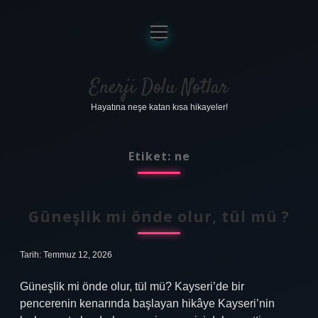
menüyü
aç
Anasayfa
Gizlilik Politikası
Enerji Dolu Notlar
Hayatına neşe katan kısa hikayeler!
Yasal Uyarı
Hakkımızda
Etiket:
ne
Güneşlik mi önde olur, tül mü ?
Tarih: Temmuz 12, 2026
Güneşlik mi önde olur, tül mü? Kayseri’de bir
pencerenin kenarında başlayan hikâye Kayseri’nin