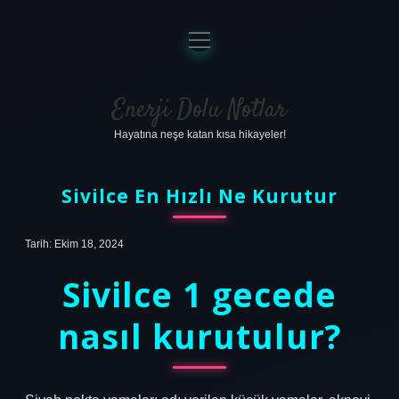
menüyü
aç
Anasayfa
Gizlilik Politikası
Enerji Dolu Notlar
Hayatına neşe katan kısa hikayeler!
Yasal Uyarı
Hakkımızda
Sivilce En Hızlı Ne Kurutur
Tarih: Ekim 18, 2024
Sivilce 1 gecede
nasıl kurutulur?