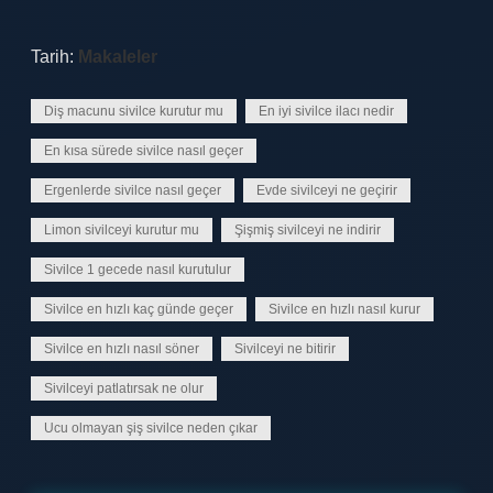
Tarih:
Makaleler
Diş macunu sivilce kurutur mu
En iyi sivilce ilacı nedir
En kısa sürede sivilce nasıl geçer
Ergenlerde sivilce nasıl geçer
Evde sivilceyi ne geçirir
Limon sivilceyi kurutur mu
Şişmiş sivilceyi ne indirir
Sivilce 1 gecede nasıl kurutulur
Sivilce en hızlı kaç günde geçer
Sivilce en hızlı nasıl kurur
Sivilce en hızlı nasıl söner
Sivilceyi ne bitirir
Sivilceyi patlatırsak ne olur
Ucu olmayan şiş sivilce neden çıkar