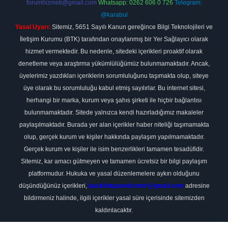
forumhizmeti@gmail.com
Whatsapp: 0262 606 0 726
Telegram:
@karabul
Yasal Uyarı:
Sitemiz, 5651 Sayılı Kanun gereğince Bilgi Teknolojileri ve
İletişim Kurumu (BTK) tarafından onaylanmış bir Yer Sağlayıcı olarak
hizmet vermektedir. Bu nedenle, sitedeki içerikleri proaktif olarak
denetleme veya araştırma yükümlülüğümüz bulunmamaktadır. Ancak,
üyelerimiz yazdıkları içeriklerin sorumluluğunu taşımakta olup, siteye
üye olarak bu sorumluluğu kabul etmiş sayılırlar. Bu internet sitesi,
herhangi bir marka, kurum veya şahıs şirketi ile hiçbir bağlantısı
bulunmamaktadır. Sitede yalnızca kendi hazırladığımız makaleler
paylaşılmaktadır. Burada yer alan içerikler haber niteliği taşımamakta
olup, gerçek kurum ve kişiler hakkında paylaşım yapılmamaktadır.
Gerçek kurum ve kişiler ile isim benzerlikleri tamamen tesadüfidir.
Sitemiz, kar amacı gütmeyen ve tamamen ücretsiz bir bilgi paylaşım
platformudur. Hukuka ve yasal düzenlemelere aykırı olduğunu
düşündüğünüz içerikleri,
backlinkpanelicomtr@gmail.com
adresine
bildirmeniz halinde, ilgili içerikler yasal süre içerisinde sitemizden
kaldırılacaktır.