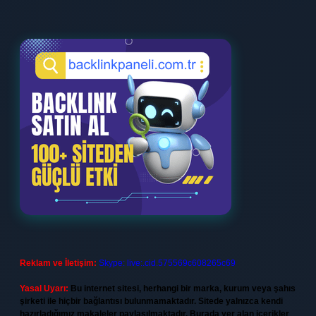
Reklam ve İletişim:
Skype: live:.cid.575569c608265c69
Yasal Uyarı:
Bu internet sitesi, herhangi bir marka, kurum veya şahıs
şirketi ile hiçbir bağlantısı bulunmamaktadır. Sitede yalnızca kendi
hazırladığımız makaleler paylaşılmaktadır. Burada yer alan içerikler