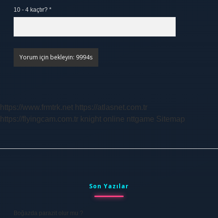
10 - 4 kaçtır?
*
https://www.frmtrk.net
https://atlasnet.com.tr
https://flyingcam.com.tr
knight online
nttgame
Sitemap
Sidebar
Son Yazılar
Boğazda parazit olur mu ?