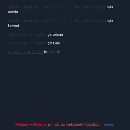
3 Bilgiyi Işleme Kuramına Göre Öğrenme Nasıl Olur Açıklayınız
için
admin
3 Bilgiyi Işleme Kuramına Göre Öğrenme Nasıl Olur Açıklayınız
için
Levent
2 Belge Nasıl Birleştirilir
için
admin
2 Belge Nasıl Birleştirilir
için
Lale
Baskın Alel Ne Demek
için
admin
 firması
vdcasino
https://www.betexper.xyz/
betci giriş
hiltonbet
Reklam ve İletişim:
E-mail:
backlinkpaneli@gmail.com
Teams: