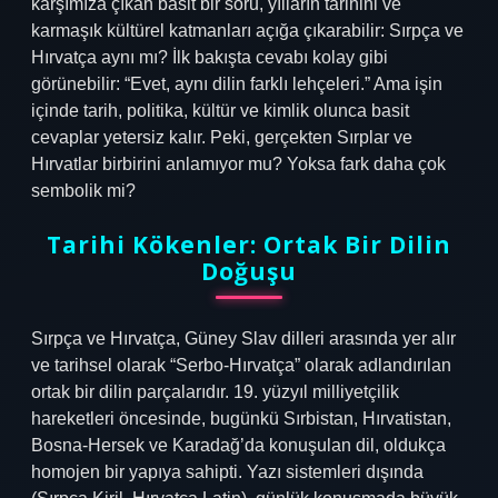
karşımıza çıkan basit bir soru, yılların tarihini ve
karmaşık kültürel katmanları açığa çıkarabilir:
Sırpça ve
Hırvatça aynı mı?
İlk bakışta cevabı kolay gibi
görünebilir: “Evet, aynı dilin farklı lehçeleri.” Ama işin
içinde tarih, politika, kültür ve kimlik olunca basit
cevaplar yetersiz kalır. Peki, gerçekten Sırplar ve
Hırvatlar birbirini anlamıyor mu? Yoksa fark daha çok
sembolik mi?
Tarihi Kökenler: Ortak Bir Dilin
Doğuşu
Sırpça ve Hırvatça, Güney Slav dilleri arasında yer alır
ve tarihsel olarak “Serbo-Hırvatça” olarak adlandırılan
ortak bir dilin parçalarıdır. 19. yüzyıl milliyetçilik
hareketleri öncesinde, bugünkü Sırbistan, Hırvatistan,
Bosna-Hersek ve Karadağ’da konuşulan dil, oldukça
homojen bir yapıya sahipti. Yazı sistemleri dışında