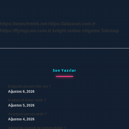
https://www.frmtrk.net
https://atlasnet.com.tr
https://flyingcam.com.tr
knight online
nttgame
Sitemap
Sidebar
Son Yazılar
Boğazda parazit olur mu ?
Ağustos 6, 2026
Kubbet-ül-İslam nedir ?
Ağustos 5, 2026
Avarların görevi nedir ?
Ağustos 4, 2026
Adana’da kuyruk ne zaman doğar ?