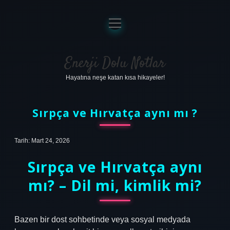
menüyü
aç
Anasayfa
Gizlilik Politikası
Enerji Dolu Notlar
Hayatına neşe katan kısa hikayeler!
Yasal Uyarı
Hakkımızda
Sırpça ve Hırvatça aynı mı ?
Tarih: Mart 24, 2026
Sırpça ve Hırvatça aynı
mı?
– Dil mi, kimlik mi?
Bazen bir dost sohbetinde veya sosyal medyada