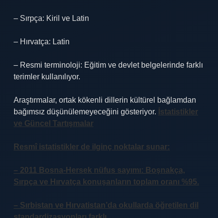
– Sırpça: Kiril ve Latin
– Hırvatça: Latin
– Resmi terminoloji: Eğitim ve devlet belgelerinde farklı
terimler kullanılıyor.
Araştırmalar, ortak kökenli dillerin kültürel bağlamdan
bağımsız düşünülemeyeceğini gösteriyor.
İstatistikler
ve Güncel Tartışmalar
Resmî istatistikler de ilginç noktalar sunar:
– 2011 Bosna-Hersek nüfus sayımı: Boşnakça,
Sırpça ve Hırvatça konuşanların toplam oranı %95.
– Sırbistan ve Hırvatistan’da okullarda öğretilen dil
standardizasyonları farklı.