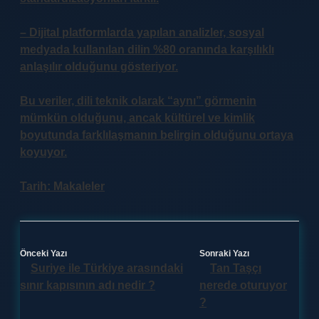
– Dijital platformlarda yapılan analizler, sosyal
medyada kullanılan dilin %80 oranında karşılıklı
anlaşılır olduğunu gösteriyor.
Bu veriler, dili teknik olarak “aynı” görmenin
mümkün olduğunu, ancak kültürel ve kimlik
boyutunda farklılaşmanın belirgin olduğunu ortaya
koyuyor.
Tarih:
Makaleler
Önceki Yazı
Sonraki Yazı
Suriye ile Türkiye arasındaki
Tan Taşçı
sınır kapısının adı nedir ?
nerede oturuyor
?