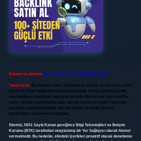
Reklam ve İletişim:
Skype: live:.cid.575569c608265c69
Yasal Uyarı:
Bu internet sitesi, herhangi bir marka, kurum veya şahıs
şirketi ile hiçbir bağlantısı bulunmamaktadır. Sitede yalnızca kendi
hazırladığımız makaleler paylaşılmaktadır. Burada yer alan içerikler
haber niteliği taşımamakta olup, gerçek kurum ve kişiler hakkında
paylaşım yapılmamaktadır. Gerçek kurum ve kişiler ile isim
benzerlikleri tamamen tesadüfidir.
Sitemiz, 5651 Sayılı Kanun gereğince Bilgi Teknolojileri ve İletişim
Kurumu (BTK) tarafından onaylanmış bir Yer Sağlayıcı olarak hizmet
vermektedir. Bu nedenle, sitedeki içerikleri proaktif olarak denetleme