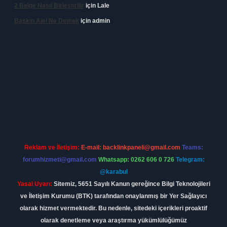
2 Belge Nasıl Birleştirilir
için
Lale
Baskın Alel Ne Demek
için
admin
onbet
Reklam ve İletişim:
E-mail:
backlinkpaneli@gmail.com
Teams:
forumhizmeti@gmail.com
Whatsapp: 0262 606 0 726
Telegram:
@karabul
Yasal Uyarı:
Sitemiz, 5651 Sayılı Kanun gereğince Bilgi Teknolojileri
ve İletişim Kurumu (BTK) tarafından onaylanmış bir Yer Sağlayıcı
olarak hizmet vermektedir. Bu nedenle, sitedeki içerikleri proaktif
olarak denetleme veya araştırma yükümlülüğümüz