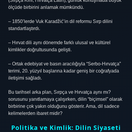
(Sırpça Kiril, Hırvatça Latin), günlük konuşmada büyük
ölçüde birbirini anlamak mümkündü.
– 1850’lerde Vuk Karadžić’in dil reformu Sırp dilini
standartlaştırdı.
– Hırvat dili aynı dönemde farklı ulusal ve kültürel
kimlikler doğrultusunda gelişti.
– Ortak edebiyat ve basın aracılığıyla “Serbo-Hırvatça”
terimi, 20. yüzyıl başlarına kadar geniş bir coğrafyada
iletişimi sağladı.
Bu tarihsel arka plan,
Sırpça ve Hırvatça aynı mı?
sorusunu yanıtlamaya çalışırken, dilin “biçimsel” olarak
birbirine çok yakın olduğunu gösterir. Ama, dil sadece
kelimelerden ibaret midir?
Politika ve Kimlik: Dilin Siyaseti