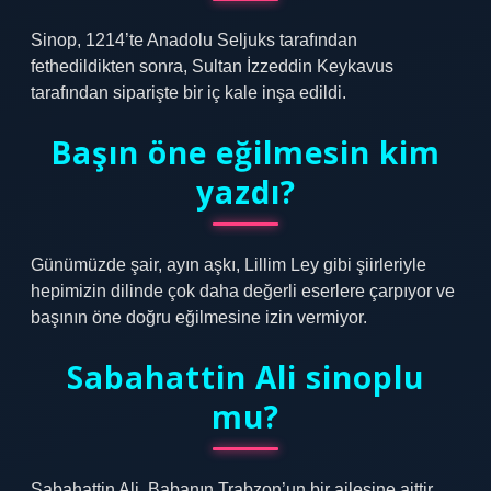
Sinop, 1214’te Anadolu Seljuks tarafından
fethedildikten sonra, Sultan İzzeddin Keykavus
tarafından siparişte bir iç kale inşa edildi.
Başın öne eğilmesin kim
yazdı?
Günümüzde şair, ayın aşkı, Lillim Ley gibi şiirleriyle
hepimizin dilinde çok daha değerli eserlere çarpıyor ve
başının öne doğru eğilmesine izin vermiyor.
Sabahattin Ali sinoplu
mu?
Sabahattin Ali, Babanın Trabzon’un bir ailesine aittir.