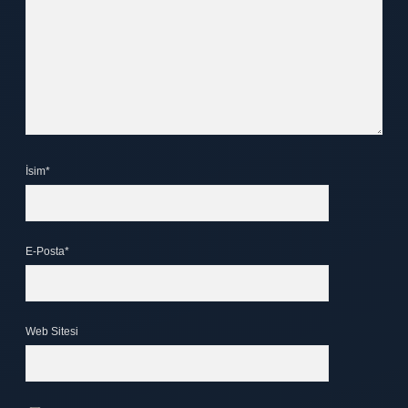
İsim*
E-Posta*
Web Sitesi