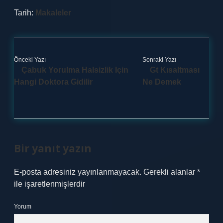
Tarih:
Makaleler
Önceki Yazı
Sonraki Yazı
Çabuk Yorulma Halsizlik Için
Gt Kısaltması
Hangi Doktora Gidilir
Ne Demek
Bir yanıt yazın
E-posta adresiniz yayınlanmayacak.
Gerekli alanlar
*
ile işaretlenmişlerdir
Yorum