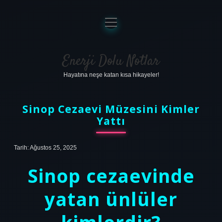
menüyü
aç
Anasayfa
Gizlilik Politikası
Enerji Dolu Notlar
Hayatına neşe katan kısa hikayeler!
Yasal Uyarı
Hakkımızda
Sinop Cezaevi Müzesini Kimler
Yattı
Tarih: Ağustos 25, 2025
Sinop cezaevinde
yatan ünlüler