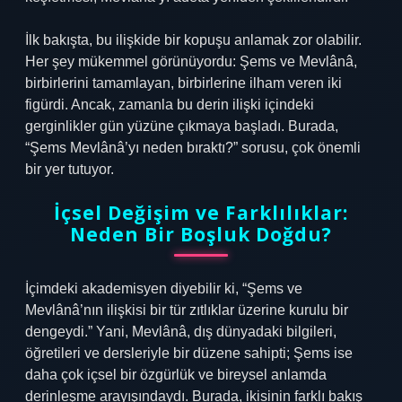
İlk bakışta, bu ilişkide bir kopuşu anlamak zor olabilir.
Her şey mükemmel görünüyordu: Şems ve Mevlânâ,
birbirlerini tamamlayan, birbirlerine ilham veren iki
figürdi. Ancak, zamanla bu derin ilişki içindeki
gerginlikler gün yüzüne çıkmaya başladı. Burada,
“Şems Mevlânâ’yı neden bıraktı?” sorusu, çok önemli
bir yer tutuyor.
İçsel Değişim ve Farklılıklar:
Neden Bir Boşluk Doğdu?
İçimdeki akademisyen diyebilir ki, “Şems ve
Mevlânâ’nın ilişkisi bir tür zıtlıklar üzerine kurulu bir
dengeydi.” Yani, Mevlânâ, dış dünyadaki bilgileri,
öğretileri ve dersleriyle bir düzene sahipti; Şems ise
daha çok içsel bir özgürlük ve bireysel anlamda
derinleşme arayışındaydı. Burada, ikisinin farklı bakış