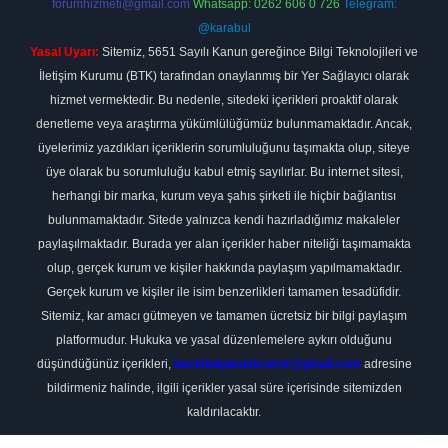
forumhizmeti@gmail.com
Whatsapp: 0262 606 0 726
Telegram:
@karabul
Yasal Uyarı:
Sitemiz, 5651 Sayılı Kanun gereğince Bilgi Teknolojileri ve
İletişim Kurumu (BTK) tarafından onaylanmış bir Yer Sağlayıcı olarak
hizmet vermektedir. Bu nedenle, sitedeki içerikleri proaktif olarak
denetleme veya araştırma yükümlülüğümüz bulunmamaktadır. Ancak,
üyelerimiz yazdıkları içeriklerin sorumluluğunu taşımakta olup, siteye
üye olarak bu sorumluluğu kabul etmiş sayılırlar. Bu internet sitesi,
herhangi bir marka, kurum veya şahıs şirketi ile hiçbir bağlantısı
bulunmamaktadır. Sitede yalnızca kendi hazırladığımız makaleler
paylaşılmaktadır. Burada yer alan içerikler haber niteliği taşımamakta
olup, gerçek kurum ve kişiler hakkında paylaşım yapılmamaktadır.
Gerçek kurum ve kişiler ile isim benzerlikleri tamamen tesadüfidir.
Sitemiz, kar amacı gütmeyen ve tamamen ücretsiz bir bilgi paylaşım
platformudur. Hukuka ve yasal düzenlemelere aykırı olduğunu
düşündüğünüz içerikleri,
backlinkpanelicomtr@gmail.com
adresine
bildirmeniz halinde, ilgili içerikler yasal süre içerisinde sitemizden
kaldırılacaktır.