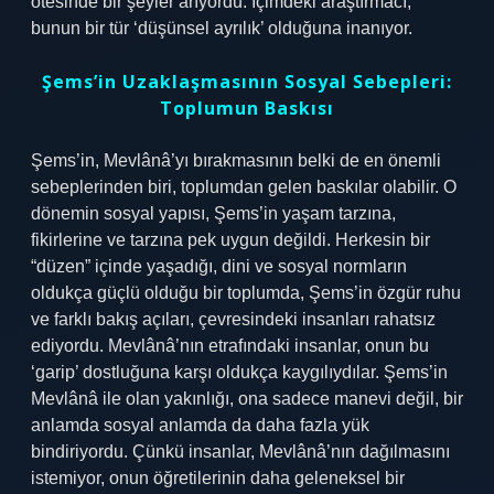
ötesinde bir şeyler arıyordu. İçimdeki araştırmacı,
bunun bir tür ‘düşünsel ayrılık’ olduğuna inanıyor.
Şems’in Uzaklaşmasının Sosyal Sebepleri:
Toplumun Baskısı
Şems’in, Mevlânâ’yı bırakmasının belki de en önemli
sebeplerinden biri, toplumdan gelen baskılar olabilir. O
dönemin sosyal yapısı, Şems’in yaşam tarzına,
fikirlerine ve tarzına pek uygun değildi. Herkesin bir
“düzen” içinde yaşadığı, dini ve sosyal normların
oldukça güçlü olduğu bir toplumda, Şems’in özgür ruhu
ve farklı bakış açıları, çevresindeki insanları rahatsız
ediyordu. Mevlânâ’nın etrafındaki insanlar, onun bu
‘garip’ dostluğuna karşı oldukça kaygılıydılar. Şems’in
Mevlânâ ile olan yakınlığı, ona sadece manevi değil, bir
anlamda sosyal anlamda da daha fazla yük
bindiriyordu. Çünkü insanlar, Mevlânâ’nın dağılmasını
istemiyor, onun öğretilerinin daha geleneksel bir