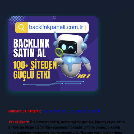
Reklam ve İletişim:
Skype: live:.cid.575569c608265c69
Yasal Uyarı:
Bu internet sitesi, herhangi bir marka, kurum veya şahıs
şirketi ile hiçbir bağlantısı bulunmamaktadır. Sitede yalnızca kendi
hazırladığımız makaleler paylaşılmaktadır. Burada yer alan içerikler