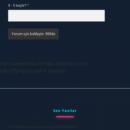
9 - 5 kaçtır?
*
https://www.frmtrk.net
https://atlasnet.com.tr
https://flyingcam.com.tr
Sitemap
Sidebar
Son Yazılar
Muhabbet kuşu yavrusu kaç günde tüylenir ?