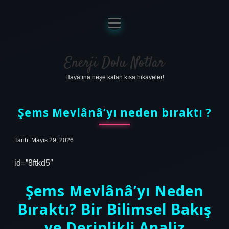
menüyü
aç
Anasayfa
Gizlilik Politikası
Enerji Dolu Notlar
Hayatına neşe katan kısa hikayeler!
Yasal Uyarı
Hakkımızda
Şems Mevlânâ’yı neden bıraktı ?
Tarih: Mayıs 29, 2026
id=”8ftkd5″
Şems Mevlânâ’yı Neden
Bıraktı? Bir Bilimsel Bakış
ve Derinlikli Analiz