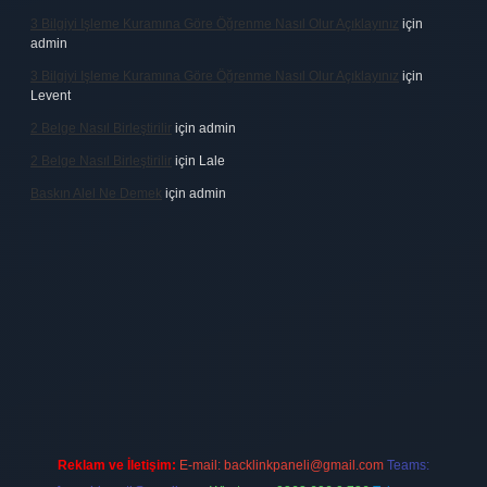
3 Bilgiyi Işleme Kuramına Göre Öğrenme Nasıl Olur Açıklayınız
için
admin
3 Bilgiyi Işleme Kuramına Göre Öğrenme Nasıl Olur Açıklayınız
için
Levent
2 Belge Nasıl Birleştirilir
için
admin
2 Belge Nasıl Birleştirilir
için
Lale
Baskın Alel Ne Demek
için
admin
no firması
vdcasino
https://www.betexper.xyz/
betci giriş
hiltonbet
Reklam ve İletişim:
E-mail:
backlinkpaneli@gmail.com
Teams: