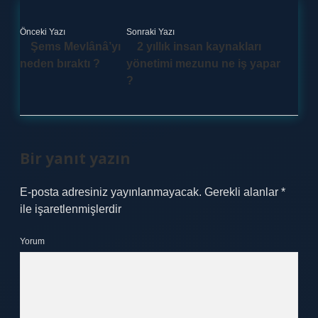
Önceki Yazı
Sonraki Yazı
Şems Mevlânâ’yı
2 yıllık insan kaynakları
neden bıraktı ?
yönetimi mezunu ne iş yapar
?
Bir yanıt yazın
E-posta adresiniz yayınlanmayacak.
Gerekli alanlar
*
ile işaretlenmişlerdir
Yorum