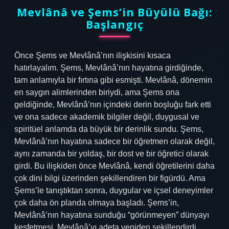
Mevlânâ ve Şems’in Büyülü Bağı:
Başlangıç
Önce Şems ve Mevlânâ’nın ilişkisini kısaca
hatırlayalım. Şems, Mevlânâ’nın hayatına girdiğinde,
tam anlamıyla bir fırtına gibi esmişti. Mevlânâ, dönemin
en saygın alimlerinden biriydi, ama Şems ona
geldiğinde, Mevlânâ’nın içindeki derin boşluğu fark etti
ve ona sadece akademik bilgiler değil, duygusal ve
spiritüel anlamda da büyük bir derinlik sundu. Şems,
Mevlânâ’nın hayatına sadece bir öğretmen olarak değil,
aynı zamanda bir yoldaş, bir dost ve bir öğretici olarak
girdi. Bu ilişkiden önce Mevlânâ, kendi öğretilerini daha
çok dini bilgi üzerinden şekillendiren bir figürdü. Ama
Şems’le tanıştıktan sonra, duygular ve içsel deneyimler
çok daha ön planda olmaya başladı. Şems’in,
Mevlânâ’nın hayatına sunduğu “görünmeyen” dünyayı
keşfetmesi, Mevlânâ’yı adeta yeniden şekillendirdi.