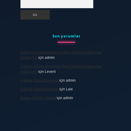
Arama
Son yorumlar
3 Bilgiyi Işleme Kuramına Göre Öğrenme Nasıl Olur
Açıklayınız
için
admin
3 Bilgiyi Işleme Kuramına Göre Öğrenme Nasıl Olur
Açıklayınız
için
Levent
2 Belge Nasıl Birleştirilir
için
admin
2 Belge Nasıl Birleştirilir
için
Lale
Baskın Alel Ne Demek
için
admin