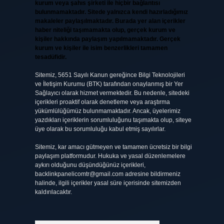
kurum veya şahıs şirketi ile hiçbir bağlantısı
bulunmamaktadır. Sitede yalnızca kendi hazırladığımız
makaleler paylaşılmaktadır. Burada yer alan içerikler
haber niteliği taşımamakta olup, gerçek kurum ve
kişiler hakkında paylaşım yapılmamaktadır. Gerçek
kurum ve kişiler ile isim benzerlikleri tamamen
tesadüfidir.
Sitemiz, 5651 Sayılı Kanun gereğince Bilgi Teknolojileri
ve İletişim Kurumu (BTK) tarafından onaylanmış bir Yer
Sağlayıcı olarak hizmet vermektedir. Bu nedenle, sitedeki
içerikleri proaktif olarak denetleme veya araştırma
yükümlülüğümüz bulunmamaktadır. Ancak, üyelerimiz
yazdıkları içeriklerin sorumluluğunu taşımakta olup, siteye
üye olarak bu sorumluluğu kabul etmiş sayılırlar.
Sitemiz, kar amacı gütmeyen ve tamamen ücretsiz bir bilgi
paylaşım platformudur. Hukuka ve yasal düzenlemelere
aykırı olduğunu düşündüğünüz içerikleri,
backlinkpanelicomtr@gmail.com
adresine bildirmeniz
halinde, ilgili içerikler yasal süre içerisinde sitemizden
kaldırılacaktır.