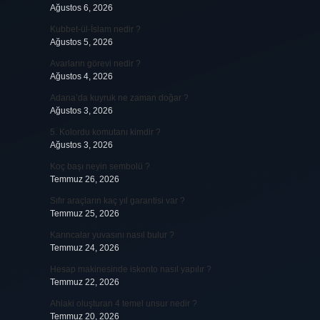
Ağustos 6, 2026
Kubbet-ül-İslam nedir ?
Ağustos 5, 2026
Avarların görevi nedir ?
Ağustos 4, 2026
Adana’da kuyruk ne zaman doğar ?
Ağustos 3, 2026
5. Kolordu komutanı kimdir ?
Ağustos 3, 2026
Koç başı neyin sembolü ?
Temmuz 26, 2026
Sıfır araçların kaç yıl garantisi var ?
Temmuz 25, 2026
Karıncalar yuvasını nasıl bulur ?
Temmuz 24, 2026
Hesap makinesinde iskonto nasıl yapılır ?
Temmuz 22, 2026
Ahlaki oluşturan 4 temel unsur nedir ?
Temmuz 20, 2026