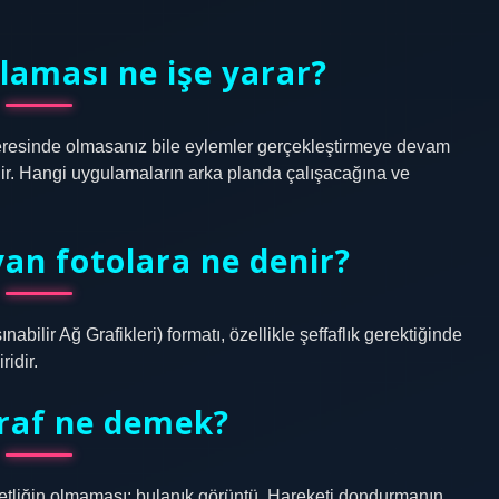
laması ne işe yarar?
resinde olmasanız bile eylemler gerçekleştirmeye devam
nir. Hangi uygulamaların arka planda çalışacağına ve
an fotolara ne denir?
bilir Ağ Grafikleri) formatı, özellikle şeffaflık gerektiğinde
ridir.
ğraf ne demek?
liğin olmaması; bulanık görüntü. Hareketi dondurmanın