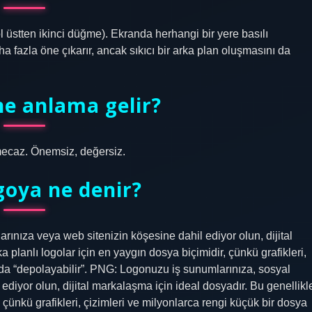
ol üstten ikinci düğme). Ekranda herhangi bir yere basılı
aha fazla öne çıkarır, ancak sıkıcı bir arka plan oluşmasını da
ne anlama gelir?
 mecaz. Önemsiz, değersiz.
goya ne denir?
nıza veya web sitenizin köşesine dahil ediyor olun, dijital
a planlı logolar için en yaygın dosya biçimidir, çünkü grafikleri,
nda “depolayabilir”. PNG: Logonuzu iş sunumlarınıza, sosyal
diyor olun, dijital markalaşma için ideal dosyadır. Bu genellikl
, çünkü grafikleri, çizimleri ve milyonlarca rengi küçük bir dosya