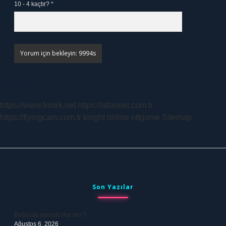
10 - 4 kaçtır?
*
https://www.frmtrk.net
https://atlasnet.com.tr
https://flyingcam.com.tr
knight online
nttgame
Sitemap
Sidebar
Son Yazılar
Boğazda parazit olur mu ?
Ağustos 6, 2026