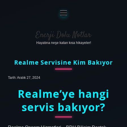
menüyü
aç
Anasayfa
Gizlilik Politikası
Enerji Dolu Notlar
Hayatına neşe katan kısa hikayeler!
Yasal Uyarı
Hakkımızda
Realme Servisine Kim Bakıyor
Tarih: Aralık 27, 2024
Realme’ye hangi
servis bakıyor?