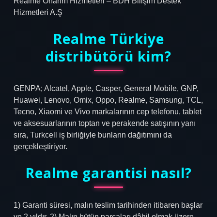
Realme Onarım Hizmetleri – BDH Bilişim Destek
Hizmetleri A.Ş
Realme Türkiye
distribütörü kim?
GENPA; Alcatel, Apple, Casper, General Mobile, GNP,
Huawei, Lenovo, Omix, Oppo, Realme, Samsung, TCL,
Tecno, Xiaomi ve Vivo markalarının cep telefonu, tablet
ve aksesuarlarının toptan ve perakende satışının yanı
sıra, Turkcell iş birliğiyle bunların dağıtımını da
gerçekleştiriyor.
Realme garantisi nasıl?
1) Garanti süresi, malın teslim tarihinden itibaren başlar
ve 2 yıldır. 2) Malın bütün parçaları dâhil olmak üzere