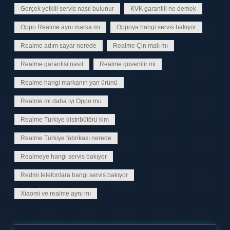
Gerçek yetkili servis nasıl bulunur
KVK garantili ne demek
Oppo Realme aynı marka mı
Oppoya hangi servis bakıyor
Realme adım sayar nerede
Realme Çin malı mı
Realme garantisi nasıl
Realme güvenilir mi
Realme hangi markanın yan ürünü
Realme mi daha iyi Oppo mu
Realme Türkiye distribütörü kim
Realme Türkiye fabrikası nerede
Realmeye hangi servis bakıyor
Redmi telefonlara hangi servis bakıyor
Xiaomi ve realme aynı mı