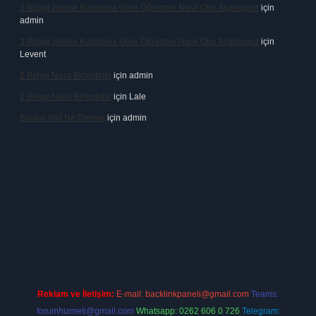
3 Bilgiyi Işleme Kuramına Göre Öğrenme Nasıl Olur Açıklayınız
için
admin
3 Bilgiyi Işleme Kuramına Göre Öğrenme Nasıl Olur Açıklayınız
için
Levent
2 Belge Nasıl Birleştirilir
için
admin
2 Belge Nasıl Birleştirilir
için
Lale
Baskın Alel Ne Demek
için
admin
 firması
vdcasino
https://www.betexper.xyz/
betci giriş
hiltonbet
Reklam ve İletişim:
E-mail:
backlinkpaneli@gmail.com
Teams:
forumhizmeti@gmail.com
Whatsapp: 0262 606 0 726
Telegram: