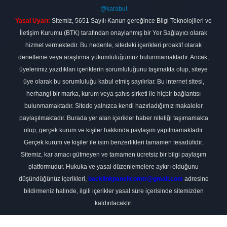
@karabul
Yasal Uyarı:
Sitemiz, 5651 Sayılı Kanun gereğince Bilgi Teknolojileri ve
İletişim Kurumu (BTK) tarafından onaylanmış bir Yer Sağlayıcı olarak
hizmet vermektedir. Bu nedenle, sitedeki içerikleri proaktif olarak
denetleme veya araştırma yükümlülüğümüz bulunmamaktadır. Ancak,
üyelerimiz yazdıkları içeriklerin sorumluluğunu taşımakta olup, siteye
üye olarak bu sorumluluğu kabul etmiş sayılırlar. Bu internet sitesi,
herhangi bir marka, kurum veya şahıs şirketi ile hiçbir bağlantısı
bulunmamaktadır. Sitede yalnızca kendi hazırladığımız makaleler
paylaşılmaktadır. Burada yer alan içerikler haber niteliği taşımamakta
olup, gerçek kurum ve kişiler hakkında paylaşım yapılmamaktadır.
Gerçek kurum ve kişiler ile isim benzerlikleri tamamen tesadüfidir.
Sitemiz, kar amacı gütmeyen ve tamamen ücretsiz bir bilgi paylaşım
platformudur. Hukuka ve yasal düzenlemelere aykırı olduğunu
düşündüğünüz içerikleri,
backlinkpanelicomtr@gmail.com
adresine
bildirmeniz halinde, ilgili içerikler yasal süre içerisinde sitemizden
kaldırılacaktır.
Scro