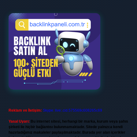
Reklam ve İletişim:
Skype: live:.cid.575569c608265c69
Yasal Uyarı:
Bu internet sitesi, herhangi bir marka, kurum veya şahıs
şirketi ile hiçbir bağlantısı bulunmamaktadır. Sitede yalnızca kendi
hazırladığımız makaleler paylaşılmaktadır. Burada yer alan içerikler