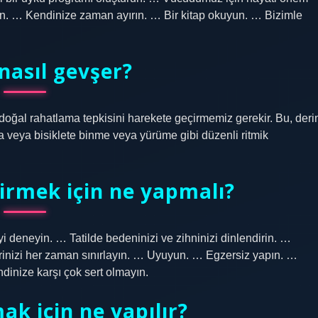
enin. … Kendinize zaman ayırın. … Bir kitap okuyun. … Bizimle
 nasıl gevşer?
 doğal rahatlama tepkisini harekete geçirmemiz gerekir. Bu, deri
a veya bisiklete binme veya yürüme gibi düzenli ritmik
irmek için ne yapmalı?
eyi deneyin. … Tatilde bedeninizi ve zihninizi dinlendirin. …
lerinizi her zaman sınırlayın. … Uyuyun. … Egzersiz yapın. …
dinize karşı çok sert olmayın.
ak için ne yapılır?