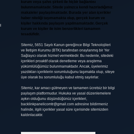
kurum veya şahıs şirketi ile hiçbir bağlantısı
bulunmamaktadır. Sitede yalnızca kendi hazırladığımız
makaleler paylaşılmaktadır. Burada yer alan içerikler
haber niteliği taşımamakta olup, gerçek kurum ve
kişiler hakkında paylaşım yapılmamaktadır. Gerçek
ı
kurum ve kişiler ile isim benzerlikleri tamamen
tesadüfidir.
Sitemiz, 5651 Sayılı Kanun gereğince Bilgi Teknolojileri
ve İletişim Kurumu (BTK) tarafından onaylanmış bir Yer
Sağlayıcı olarak hizmet vermektedir. Bu nedenle, sitedeki
içerikleri proaktif olarak denetleme veya araştırma
yükümlülüğümüz bulunmamaktadır. Ancak, üyelerimiz
yazdıkları içeriklerin sorumluluğunu taşımakta olup, siteye
üye olarak bu sorumluluğu kabul etmiş sayılırlar.
Sitemiz, kar amacı gütmeyen ve tamamen ücretsiz bir bilgi
paylaşım platformudur. Hukuka ve yasal düzenlemelere
aykırı olduğunu düşündüğünüz içerikleri,
backlinkpanelicomtr@gmail.com
adresine bildirmeniz
halinde, ilgili içerikler yasal süre içerisinde sitemizden
kaldırılacaktır.