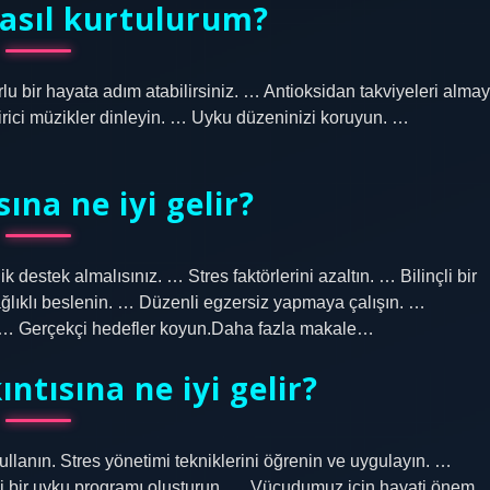
nasıl kurtulurum?
lu bir hayata adım atabilirsiniz. … Antioksidan takviyeleri almay
rici müzikler dinleyin. … Uyku düzeninizi koruyun. …
sına ne iyi gelir?
 destek almalısınız. … Stres faktörlerini azaltın. … Bilinçli bir
ğlıklı beslenin. … Düzenli egzersiz yapmaya çalışın. …
un. … Gerçekçi hedefler koyun.Daha fazla makale…
kıntısına ne iyi gelir?
kullanın. Stres yönetimi tekniklerini öğrenin ve uygulayın. …
i bir uyku programı oluşturun. … Vücudumuz için hayati önem