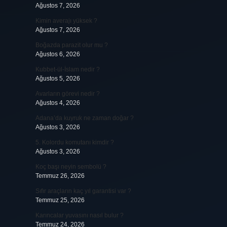
Ağustos 7, 2026
Kimin averajı yüksek ?
Ağustos 7, 2026
Boğazda parazit olur mu ?
Ağustos 6, 2026
Kubbet-ül-İslam nedir ?
Ağustos 5, 2026
i
Avarların görevi nedir ?
Ağustos 4, 2026
Adana’da kuyruk ne zaman doğar ?
Ağustos 3, 2026
5. Kolordu komutanı kimdir ?
Ağustos 3, 2026
Koç başı neyin sembolü ?
Temmuz 26, 2026
Sıfır araçların kaç yıl garantisi var ?
Temmuz 25, 2026
Karıncalar yuvasını nasıl bulur ?
Temmuz 24, 2026