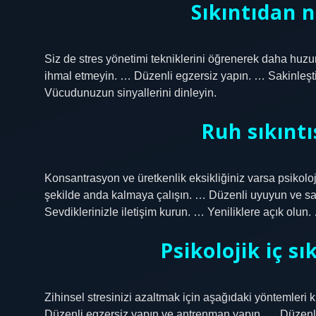
Sıkıntıdan 
Siz de stres yönetimi tekniklerini öğrenerek daha huzur
ihmal etmeyin. … Düzenli egzersiz yapın. … Sakinleşti
Vücudunuzun sinyallerini dinleyin.
Ruh sıkıntı
Konsantrasyon ve üretkenlik eksikliğiniz varsa psikolojik
şekilde anda kalmaya çalışın. … Düzenli uyuyun ve sa
Sevdiklerinizle iletişim kurun. … Yeniliklere açık ol
Psikolojik iç sı
Zihinsel stresinizi azaltmak için aşağıdaki yöntemleri 
Düzenli egzersiz yapın ve antrenman yapın. … Düzenl