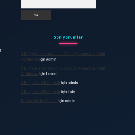
Arama
Son yorumlar
n
3 Bilgiyi Işleme Kuramına Göre Öğrenme Nasıl Olur
Açıklayınız
için
admin
3 Bilgiyi Işleme Kuramına Göre Öğrenme Nasıl Olur
Açıklayınız
için
Levent
2 Belge Nasıl Birleştirilir
için
admin
2 Belge Nasıl Birleştirilir
için
Lale
Baskın Alel Ne Demek
için
admin