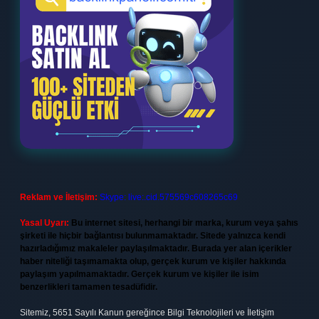
Reklam ve İletişim:
Skype: live:.cid.575569c608265c69
Yasal Uyarı:
Bu internet sitesi, herhangi bir marka, kurum veya şahıs
şirketi ile hiçbir bağlantısı bulunmamaktadır. Sitede yalnızca kendi
hazırladığımız makaleler paylaşılmaktadır. Burada yer alan içerikler
haber niteliği taşımamakta olup, gerçek kurum ve kişiler hakkında
paylaşım yapılmamaktadır. Gerçek kurum ve kişiler ile isim
benzerlikleri tamamen tesadüfidir.
Sitemiz, 5651 Sayılı Kanun gereğince Bilgi Teknolojileri ve İletişim