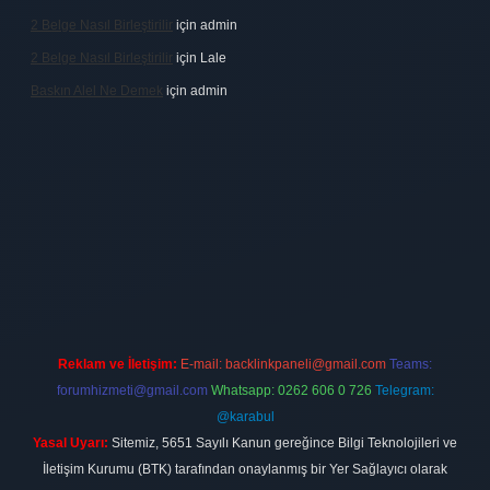
2 Belge Nasıl Birleştirilir
için
admin
2 Belge Nasıl Birleştirilir
için
Lale
Baskın Alel Ne Demek
için
admin
 firması
vdcasino
https://www.betexper.xyz/
betci giriş
hiltonbet
Reklam ve İletişim:
E-mail:
backlinkpaneli@gmail.com
Teams:
forumhizmeti@gmail.com
Whatsapp: 0262 606 0 726
Telegram:
@karabul
Yasal Uyarı:
Sitemiz, 5651 Sayılı Kanun gereğince Bilgi Teknolojileri ve
İletişim Kurumu (BTK) tarafından onaylanmış bir Yer Sağlayıcı olarak