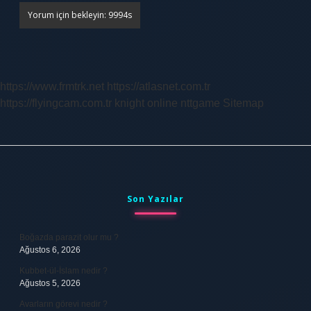
https://www.frmtrk.net
https://atlasnet.com.tr
https://flyingcam.com.tr
knight online
nttgame
Sitemap
Sidebar
Son Yazılar
Boğazda parazit olur mu ?
Ağustos 6, 2026
Kubbet-ül-İslam nedir ?
Ağustos 5, 2026
Avarların görevi nedir ?