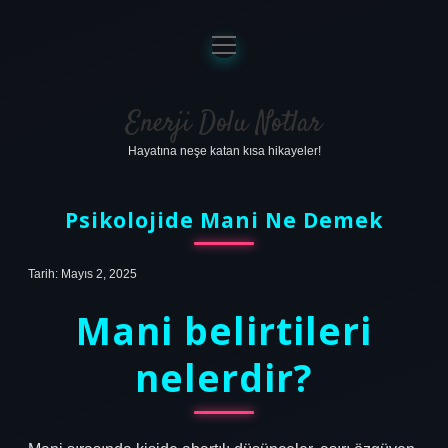
menüyü
aç
Anasayfa
Gizlilik Politikası
Enerji Dolu Notlar
Hayatına neşe katan kısa hikayeler!
Yasal Uyarı
Hakkımızda
Psikolojide Mani Ne Demek
Tarih: Mayıs 2, 2025
Mani belirtileri
nelerdir?