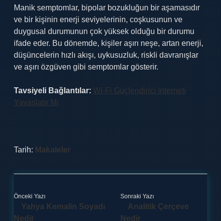
Manik semptomlar, bipolar bozukluğun bir aşamasıdır
ve bir kişinin enerji seviyelerinin, coşkusunun ve
duygusal durumunun çok yüksek olduğu bir durumu
ifade eder. Bu dönemde, kişiler aşırı neşe, artan enerji,
düşüncelerin hızlı akışı, uykusuzluk, riskli davranışlar
ve aşırı özgüven gibi semptomlar gösterir.
Tavsiyeli Bağlantılar:
Wi-Fi Güçlendirici Interneti
Yavaşlatır Mı
Tarih:
Makaleler
Önceki Yazı
Sonraki Yazı
Yahya Kemalin Soyadı
Analitik Çerçeve
Nedir
Nedir