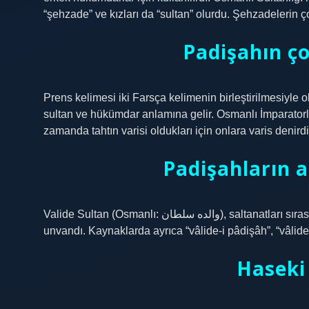
“şehzade” ve kızları da “sultan” olurdu. Şehzadelerin ço
Padişahın ç
Prens kelimesi iki Farsça kelimenin birleştirilmesiyle 
sultan ve hükümdar anlamına gelir. Osmanlı İmparatorl
zamanda tahtın varisi oldukları için onlara varis denirdi
Padişahların a
Valide Sultan (Osmanlı: والده سلطان), saltanatları sırasında yaşayan Osmanlı padişahlarının annelerine verilen
unvandı. Kaynaklarda ayrıca “vâlide-i pâdişâh”, “vâlide
Haseki