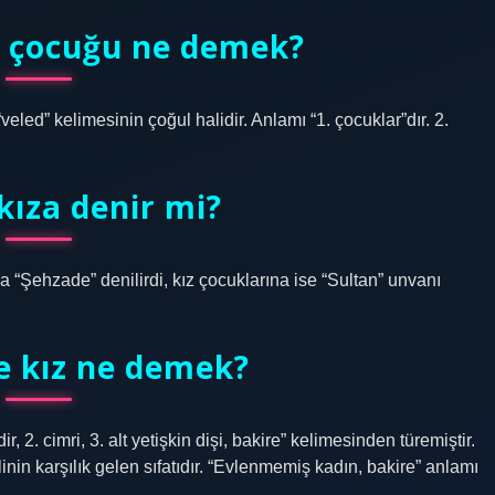
z çocuğu ne demek?
veled” kelimesinin çoğul halidir. Anlamı “1. çocuklar”dır. 2.
kıza denir mi?
“Şehzade” denilirdi, kız çocuklarına ise “Sultan” unvanı
e kız ne demek?
 2. cimri, 3. alt yetişkin dişi, bakire” kelimesinden türemiştir.
iilinin karşılık gelen sıfatıdır. “Evlenmemiş kadın, bakire” anlamı