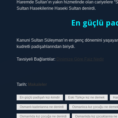
Haremde Sultan’ın yakın hizmetinde olan cariyelere “S
Sultan Hasekilerine Haseki Sultan denirdi.
En güçlü pad
Kanuni Sultan Süleyman’ın en genç dönemini yaşayan 
kudretli padişahlarından biriydi.
Tavsiyeli Bağlantılar:
Dinimize Göre Faiz Nedir
Tarih:
Makaleler
En güçlü padişah kızı kimdir
Eski Türkçe kız ne demek
Har
Osmanlı kadınlarına ne denirdi
Osmanlıca kız çocuğu ne deme
Osmanlıda kız çocuğa ne denirdi
Osmanlıda kız çocuklarına ne 