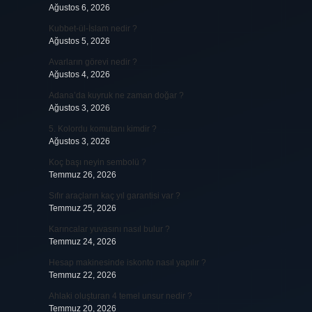
Ağustos 6, 2026
Kubbet-ül-İslam nedir ?
Ağustos 5, 2026
Avarların görevi nedir ?
Ağustos 4, 2026
Adana’da kuyruk ne zaman doğar ?
Ağustos 3, 2026
5. Kolordu komutanı kimdir ?
Ağustos 3, 2026
Koç başı neyin sembolü ?
Temmuz 26, 2026
Sıfır araçların kaç yıl garantisi var ?
Temmuz 25, 2026
Karıncalar yuvasını nasıl bulur ?
Temmuz 24, 2026
Hesap makinesinde iskonto nasıl yapılır ?
Temmuz 22, 2026
Ahlaki oluşturan 4 temel unsur nedir ?
Temmuz 20, 2026