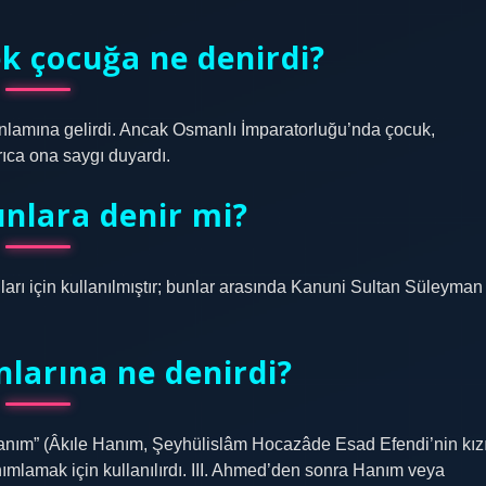
k çocuğa ne denirdi?
anlamına gelirdi. Ancak Osmanlı İmparatorluğu’nda çocuk,
ıca ona saygı duyardı.
ınlara denir mi?
rı için kullanılmıştır; bunlar arasında Kanuni Sultan Süleyman
larına ne denirdi?
 “hanım” (Âkıle Hanım, Şeyhülislâm Hocazâde Esad Efendi’nin kız
anımlamak için kullanılırdı. III. Ahmed’den sonra Hanım veya