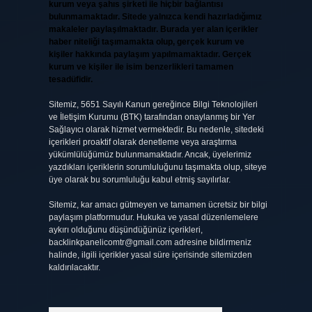
kurum veya şahıs şirketi ile hiçbir bağlantısı
bulunmamaktadır. Sitede yalnızca kendi hazırladığımız
makaleler paylaşılmaktadır. Burada yer alan içerikler
haber niteliği taşımamakta olup, gerçek kurum ve
kişiler hakkında paylaşım yapılmamaktadır. Gerçek
kurum ve kişiler ile isim benzerlikleri tamamen
tesadüfidir.
Sitemiz, 5651 Sayılı Kanun gereğince Bilgi Teknolojileri
ve İletişim Kurumu (BTK) tarafından onaylanmış bir Yer
Sağlayıcı olarak hizmet vermektedir. Bu nedenle, sitedeki
içerikleri proaktif olarak denetleme veya araştırma
yükümlülüğümüz bulunmamaktadır. Ancak, üyelerimiz
yazdıkları içeriklerin sorumluluğunu taşımakta olup, siteye
üye olarak bu sorumluluğu kabul etmiş sayılırlar.
Sitemiz, kar amacı gütmeyen ve tamamen ücretsiz bir bilgi
paylaşım platformudur. Hukuka ve yasal düzenlemelere
aykırı olduğunu düşündüğünüz içerikleri,
backlinkpanelicomtr@gmail.com
adresine bildirmeniz
halinde, ilgili içerikler yasal süre içerisinde sitemizden
kaldırılacaktır.