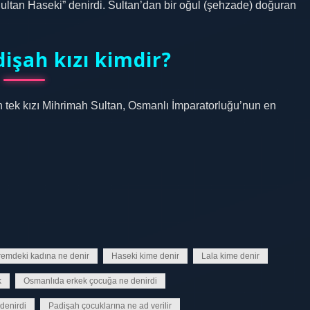
ultan Haseki” denirdi. Sultan’dan bir oğul (şehzade) doğuran
işah kızı kimdir?
tek kızı Mihrimah Sultan, Osmanlı İmparatorluğu’nun en
emdeki kadına ne denir
Haseki kime denir
Lala kime denir
k
Osmanlıda erkek çocuğa ne denirdi
denirdi
Padişah çocuklarına ne ad verilir