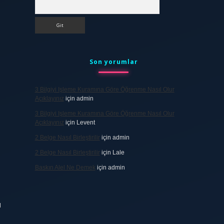
Arama
Son yorumlar
3 Bilgiyi Işleme Kuramına Göre Öğrenme Nasıl Olur
Açıklayınız
için
admin
3 Bilgiyi Işleme Kuramına Göre Öğrenme Nasıl Olur
Açıklayınız
için
Levent
2 Belge Nasıl Birleştirilir
için
admin
2 Belge Nasıl Birleştirilir
için
Lale
Baskın Alel Ne Demek
için
admin
ı