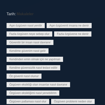
Tarih:
Makaleler
Aşırı özgüven nasıl yenilir
Aşırı özgüvenli insana ne denir
Fazla özgüven neye sebep olur
Fazla özgüvene ne denir
Güvenilir bir insan nasıl davranır
Kendime güvenim nasıl gelir
Kendinden emin olmak için ne yapılmalı
Kendine güvensizlik nasıl tedavi edilir
Öz güvenli nasıl olunur
Özgüven eksikliği olan insanlar nasıl davranır
Özgüven eksikliğimi nasıl yenebilirim
Özgüven patlaması nasıl olur
Özgüven problemi neden olur