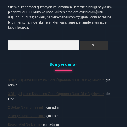
Sitemiz, kar amacı gütmeyen ve tamamen ücretsiz bir bilgi paylaşım
platformudur. Hukuka ve yasal düzenlemelere aykırı olduğunu
düşündüğünüz içerikleri,
backlinkpanelicomtr@gmail.com
adresine
bildirmeniz halinde, ilgili içerikler yasal süre içerisinde sitemizden
kaldırılacaktır.
Arama
Son yorumlar
3 Bilgiyi Işleme Kuramına Göre Öğrenme Nasıl Olur Açıklayınız
için
admin
3 Bilgiyi Işleme Kuramına Göre Öğrenme Nasıl Olur Açıklayınız
için
Levent
2 Belge Nasıl Birleştirilir
için
admin
2 Belge Nasıl Birleştirilir
için
Lale
Baskın Alel Ne Demek
için
admin