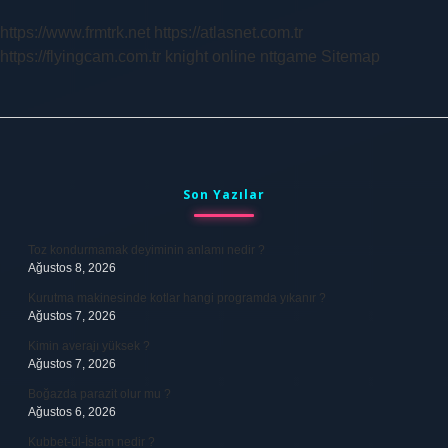
https://www.frmtrk.net
https://atlasnet.com.tr
https://flyingcam.com.tr
knight online
nttgame
Sitemap
Sidebar
Son Yazılar
Toz kondurmamak deyiminin anlamı nedir ?
Ağustos 8, 2026
Kurutma makinesinde kotlar hangi programda yıkanır ?
Ağustos 7, 2026
Kimin averajı yüksek ?
Ağustos 7, 2026
Boğazda parazit olur mu ?
Ağustos 6, 2026
Kubbet-ül-İslam nedir ?