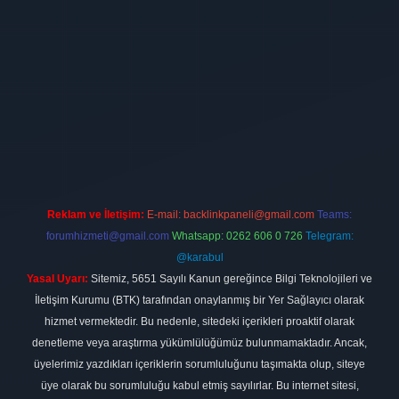
irması
vdcasino
https://www.betexper.xyz/
betci giriş
hiltonbet
Reklam ve İletişim:
E-mail:
backlinkpaneli@gmail.com
Teams:
forumhizmeti@gmail.com
Whatsapp: 0262 606 0 726
Telegram:
@karabul
Yasal Uyarı:
Sitemiz, 5651 Sayılı Kanun gereğince Bilgi Teknolojileri ve
İletişim Kurumu (BTK) tarafından onaylanmış bir Yer Sağlayıcı olarak
hizmet vermektedir. Bu nedenle, sitedeki içerikleri proaktif olarak
denetleme veya araştırma yükümlülüğümüz bulunmamaktadır. Ancak,
üyelerimiz yazdıkları içeriklerin sorumluluğunu taşımakta olup, siteye
üye olarak bu sorumluluğu kabul etmiş sayılırlar. Bu internet sitesi,