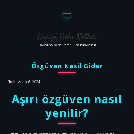
menüyü
aç
Anasayfa
Gizlilik Politikası
Enerji Dolu Notlar
Hayatına neşe katan kısa hikayeler!
Yasal Uyarı
Hakkımızda
Özgüven Nasil Gider
Tarih: Aralık 6, 2024
Aşırı özgüven nasıl
yenilir?