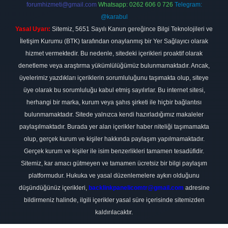
forumhizmeti@gmail.com
Whatsapp: 0262 606 0 726
Telegram:
@karabul
Yasal Uyarı:
Sitemiz, 5651 Sayılı Kanun gereğince Bilgi Teknolojileri ve
İletişim Kurumu (BTK) tarafından onaylanmış bir Yer Sağlayıcı olarak
hizmet vermektedir. Bu nedenle, sitedeki içerikleri proaktif olarak
denetleme veya araştırma yükümlülüğümüz bulunmamaktadır. Ancak,
üyelerimiz yazdıkları içeriklerin sorumluluğunu taşımakta olup, siteye
üye olarak bu sorumluluğu kabul etmiş sayılırlar. Bu internet sitesi,
herhangi bir marka, kurum veya şahıs şirketi ile hiçbir bağlantısı
bulunmamaktadır. Sitede yalnızca kendi hazırladığımız makaleler
paylaşılmaktadır. Burada yer alan içerikler haber niteliği taşımamakta
olup, gerçek kurum ve kişiler hakkında paylaşım yapılmamaktadır.
Gerçek kurum ve kişiler ile isim benzerlikleri tamamen tesadüfidir.
Sitemiz, kar amacı gütmeyen ve tamamen ücretsiz bir bilgi paylaşım
platformudur. Hukuka ve yasal düzenlemelere aykırı olduğunu
düşündüğünüz içerikleri,
backlinkpanelicomtr@gmail.com
adresine
bildirmeniz halinde, ilgili içerikler yasal süre içerisinde sitemizden
kaldırılacaktır.