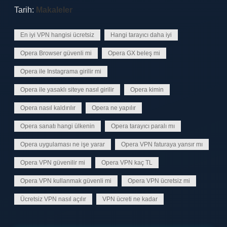
Tarih:
Makaleler
En iyi VPN hangisi ücretsiz
Hangi tarayıcı daha iyi
Opera Browser güvenli mi
Opera GX beleş mi
Opera ile Instagrama girilir mi
Opera ile yasaklı siteye nasıl girilir
Opera kimin
Opera nasıl kaldırılır
Opera ne yapılır
Opera sanatı hangi ülkenin
Opera tarayıcı paralı mı
Opera uygulaması ne işe yarar
Opera VPN faturaya yansır mı
Opera VPN güvenilir mi
Opera VPN kaç TL
Opera VPN kullanmak güvenli mi
Opera VPN ücretsiz mi
Ücretsiz VPN nasıl açılır
VPN ücreti ne kadar