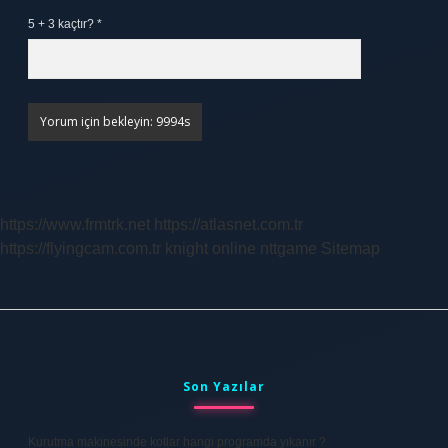
5 + 3 kaçtır?
*
https://www.frmtrk.net
https://atlasnet.com.tr
https://flyingcam.com.tr
knight online
nttgame
Sitemap
Sidebar
Son Yazılar
Kurutma makinesinde kotlar hangi programda yıkanır ?