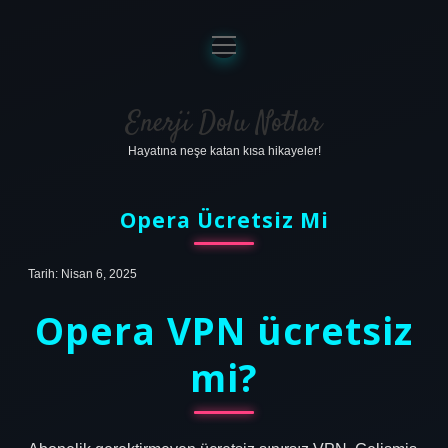
menüyü
aç
Anasayfa
Gizlilik Politikası
Enerji Dolu Notlar
Hayatına neşe katan kısa hikayeler!
Yasal Uyarı
Hakkımızda
Opera Ücretsiz Mi
Tarih: Nisan 6, 2025
Opera VPN ücretsiz
mi?