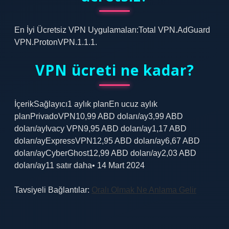
En İyi Ücretsiz VPN Uygulamaları:Total VPN.AdGuard
VPN.ProtonVPN.1.1.1.
VPN ücreti ne kadar?
İçerikSağlayıcı1 aylık planEn ucuz aylık
planPrivadoVPN10,99 ABD doları/ay3,99 ABD
doları/ayIvacy VPN9,95 ABD doları/ay1,17 ABD
doları/ayExpressVPN12,95 ABD doları/ay6,67 ABD
doları/ayCyberGhost12,99 ABD doları/ay2,03 ABD
doları/ay11 satır daha• 14 Mart 2024
Tavsiyeli Bağlantılar:
Oralı Olmak Ne Anlama Gelir