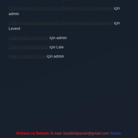
3 Bilgiyi Işleme Kuramına Göre Öğrenme Nasıl Olur Açıklayınız
için
admin
3 Bilgiyi Işleme Kuramına Göre Öğrenme Nasıl Olur Açıklayınız
için
Levent
2 Belge Nasıl Birleştirilir
için
admin
2 Belge Nasıl Birleştirilir
için
Lale
Baskın Alel Ne Demek
için
admin
 firması
vdcasino
https://www.betexper.xyz/
betci giriş
hiltonbet
Reklam ve İletişim:
E-mail:
backlinkpaneli@gmail.com
Teams: