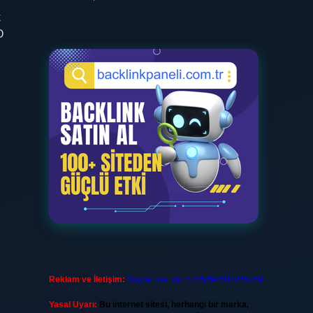
k
O
Reklam ve İletişim:
Skype: live:.cid.575569c608265c69
Yasal Uyarı:
Bu internet sitesi, herhangi bir marka,