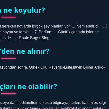
 ne koyulur?
 gereken notlarda birçok şey planlanıyor. … Nemlendirici. … 3.
bir ayna ve tarak. … 7. Parfüm. … Günlük çantada işler ne
z’inizde –… Shule Bags› Blog
’den ne alınır?
asyondan sonra. Örnek Okul -isverisi-Listesitwin Bilimi ›Orko-
çları ne olabilir?
steye dahil edilmelidir: dizüstü bilgisayar türleri, kalemler, silgi
 Kitaplar Okuyun; Gerekli kıyafetler, ayakkabılar, spor çantaları.