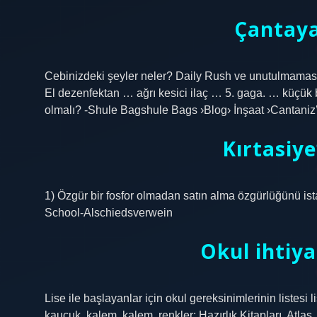
Çantaya
Cebinizdeki şeyler neler? Daily Rush ve unutulmaması
El dezenfektan … ağrı kesici ilaç … 5. gaga. … küçük 
olmalı? -Shule Bagshule Bags ›Blog› İnşaat ›Cantani
Kırtasiye
1) Özgür bir fosfor olmadan satın alma özgürlüğünü ist
School-Alschiedsverwein
Okul ihtiya
Lise ile başlayanlar için okul gereksinimlerinin listesi li
kauçuk, kalem, kalem, renkler; Hazırlık Kitapları, Atlas,