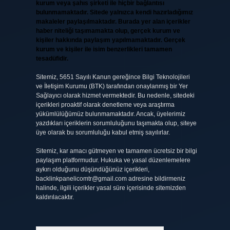
kurum veya şahıs şirketi ile hiçbir bağlantısı
bulunmamaktadır. Sitede yalnızca kendi hazırladığımız
makaleler paylaşılmaktadır. Burada yer alan içerikler
haber niteliği taşımamakta olup, gerçek kurum ve
kişiler hakkında paylaşım yapılmamaktadır. Gerçek
kurum ve kişiler ile isim benzerlikleri tamamen
tesadüfidir.
Sitemiz, 5651 Sayılı Kanun gereğince Bilgi Teknolojileri
ve İletişim Kurumu (BTK) tarafından onaylanmış bir Yer
Sağlayıcı olarak hizmet vermektedir. Bu nedenle, sitedeki
içerikleri proaktif olarak denetleme veya araştırma
yükümlülüğümüz bulunmamaktadır. Ancak, üyelerimiz
yazdıkları içeriklerin sorumluluğunu taşımakta olup, siteye
üye olarak bu sorumluluğu kabul etmiş sayılırlar.
Sitemiz, kar amacı gütmeyen ve tamamen ücretsiz bir bilgi
paylaşım platformudur. Hukuka ve yasal düzenlemelere
aykırı olduğunu düşündüğünüz içerikleri,
backlinkpanelicomtr@gmail.com
adresine bildirmeniz
halinde, ilgili içerikler yasal süre içerisinde sitemizden
kaldırılacaktır.