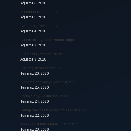
Ağustos 6, 2026
Kubbet-ül-İslam nedir ?
Ağustos 5, 2026
Avarların görevi nedir ?
Ağustos 4, 2026
Adana’da kuyruk ne zaman doğar ?
Ağustos 3, 2026
5. Kolordu komutanı kimdir ?
Ağustos 3, 2026
Koç başı neyin sembolü ?
Temmuz 26, 2026
Sıfır araçların kaç yıl garantisi var ?
Temmuz 25, 2026
Karıncalar yuvasını nasıl bulur ?
Temmuz 24, 2026
Hesap makinesinde iskonto nasıl yapılır ?
Temmuz 22, 2026
Ahlaki oluşturan 4 temel unsur nedir ?
Temmuz 20, 2026