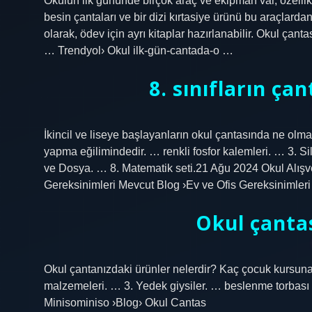
Okulun ilk gününde birçok araç ve ekipman var, özellikle 
besin çantaları ve bir dizi kırtasiye ürünü bu araçlarda
olarak, ödev için ayrı kitaplar hazırlanabilir. Okul çan
… Trendyol› Okul ilk-gün-cantada-o …
8. sınıfların ça
İkincil ve liseye başlayanların okul çantasında ne olm
yapma eğilimindedir. … renkli fosfor kalemleri. … 3. Si
ve Dosya. … 8. Matematik seti.21 Ağu 2024 Okul Alışve
Gereksinimleri Mevcut Blog ›Ev ve Ofis Gereksinimleri
Okul çanta
Okul çantanızdaki ürünler nelerdir? Kaç çocuk kursuna 
malzemeleri. … 3. Yedek giysiler. … beslenme torbası
Minisominiso ›Blog› Okul Cantas