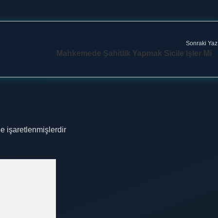
Sonraki Yaz
Mahkemede Şahitlik Yapmak Sicile Işler Mi
le işaretlenmişlerdir