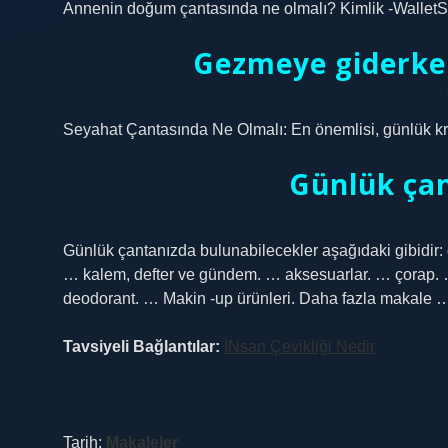
Annenin doğum çantasında ne olmalı? Kimlik -WalletSh
Gezmeye giderke
Seyahat Çantasında Ne Olmalı: En önemlisi, günlük k
Günlük ça
Günlük çantanızda bulunabilecekler aşağıdaki gibidir: 
… kalem, defter ve gündem. … aksesuarlar. … çorap. …
deodorant. … Makin -up ürünleri. Daha fazla makale 
Tavsiyeli Bağlantılar:
İNsan Çevikliği Nedir
Tarih:
Makaleler