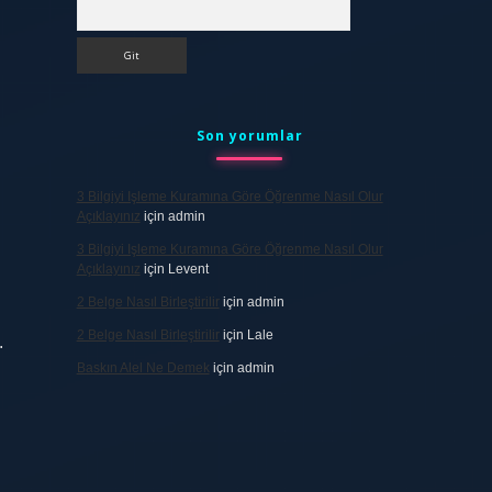
Arama
Son yorumlar
3 Bilgiyi Işleme Kuramına Göre Öğrenme Nasıl Olur
Açıklayınız
için
admin
3 Bilgiyi Işleme Kuramına Göre Öğrenme Nasıl Olur
Açıklayınız
için
Levent
2 Belge Nasıl Birleştirilir
için
admin
2 Belge Nasıl Birleştirilir
için
Lale
.
Baskın Alel Ne Demek
için
admin