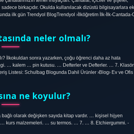
çantalarımızın temel ihtiyaçları. Çantalar, içiciler ve şişeler,
n sadece birkaçıdır. Okulda kullanılacak dizüstü bilgisayarlara e
tasında ilk gün Trendyol BlogTrendyol ›İlköğretim İlk-İlk-Cantada-
ntasında neler olmalı?
alı? İlkokuldan sonra yazarken, çoğu öğrenci daha az hata
lgi. … kalem … pin kutusu. … Defterler ve Defterler. … 7. Klasör
riş Listesi: Schulbag Blogunda Dahil Ürünler ›Blog› Ev ve Ofis
sına ne koyulur?
bağlı olarak değişken sayıda kitap vardır. … kişisel hijyen
 … kurs malzemeleri. … su termos. … 7. … 8. Etchiergummi. -