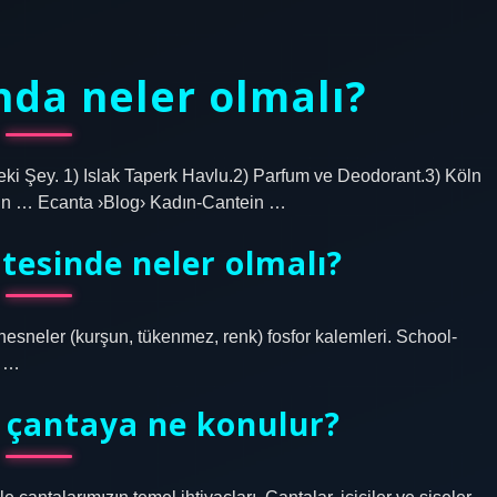
nda neler olmalı?
ki Şey. 1) Islak Taperk Havlu.2) Parfum ve Deodorant.3) Köln
n … Ecanta ›Blog› Kadın-Cantein …
stesinde neler olmalı?
klı nesneler (kurşun, tükenmez, renk) fosfor kalemleri. School-
a …
 çantaya ne konulur?