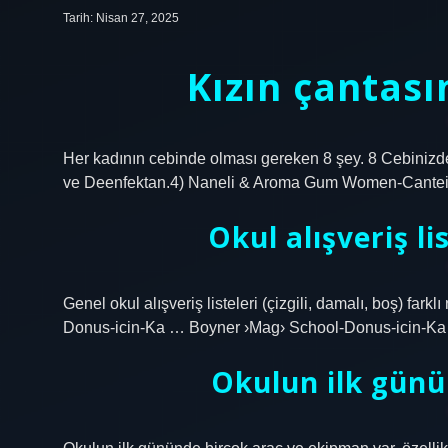
Tarih: Nisan 27, 2025
Kızın çantası
Her kadının cebinde olması gereken 8 şey. 8 Cebinizde
ve Deenfektan.4) Naneli & Aroma Gum Women-Cantei
Okul alışveriş li
Genel okul alışveriş listeleri (çizgili, damalı, boş) far
Donus-icin-Ka … Boyner ›Mag› School-Donus-icin-K
Okulun ilk günü