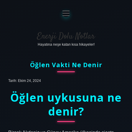
menüyü
aç
Anasayfa
Gizlilik Politikası
Enerji Dolu Notlar
Hayatına neşe katan kısa hikayeler!
Yasal Uyarı
Hakkımızda
Öğlen Vakti Ne Denir
Tarih: Ekim 24, 2024
Öğlen uykusuna ne
denir?