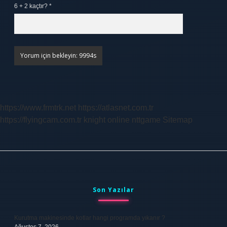
6 + 2 kaçtır?
*
https://www.frmtrk.net
https://atlasnet.com.tr
https://flyingcam.com.tr
knight online
nttgame
Sitemap
Sidebar
Son Yazılar
Kurutma makinesinde kotlar hangi programda yıkanır ?