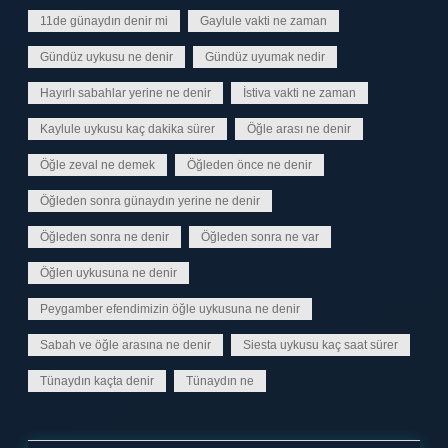
11de günaydın denir mi
Gaylule vakti ne zaman
Gündüz uykusu ne denir
Gündüz uyumak nedir
Hayırlı sabahlar yerine ne denir
İstiva vakti ne zaman
Kaylule uykusu kaç dakika sürer
Öğle arası ne denir
Öğle zeval ne demek
Öğleden önce ne denir
Öğleden sonra günaydın yerine ne denir
Öğleden sonra ne denir
Öğleden sonra ne var
Öğlen uykusuna ne denir
Peygamber efendimizin öğle uykusuna ne denir
Sabah ve öğle arasına ne denir
Siesta uykusu kaç saat sürer
Tünaydın kaçta denir
Tünaydın ne