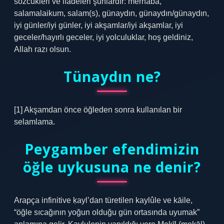
sözcükleri ve ifadeleri şunlardır: merhaba,
salamalaikum, salam(s), günaydın, günaydın/günaydın,
iyi günler/iyi günler, iyi akşamlar/iyi akşamlar, iyi
geceler/hayırlı geceler, iyi yolculuklar, hoş geldiniz,
Allah razı olsun.
Tünaydın ne?
[1] Akşamdan önce öğleden sonra kullanılan bir
selamlama.
Peygamber efendimizin
öğle uykusuna ne denir?
Arapça infinitive ḳayl’dan türetilen kaylûle ve kāile,
“öğle sıcağının yoğun olduğu gün ortasında uyumak”