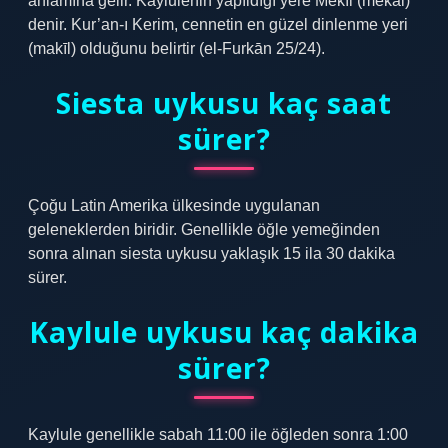
anlamına gelir. Kaylulenin yapıldığı yere Mekīl (mekāl)
denir. Kur’an-ı Kerim, cennetin en güzel dinlenme yeri
(makīl) olduğunu belirtir (el-Furkān 25/24).
Siesta uykusu kaç saat
sürer?
Çoğu Latin Amerika ülkesinde uygulanan
geleneklerden biridir. Genellikle öğle yemeğinden
sonra alınan siesta uykusu yaklaşık 15 ila 30 dakika
sürer.
Kaylule uykusu kaç dakika
sürer?
Kaylule genellikle sabah 11:00 ile öğleden sonra 1:00