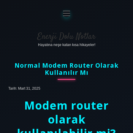
menüyü
aç
Anasayfa
Gizlilik Politikası
Enerji Dolu Notlar
Hayatına neşe katan kısa hikayeler!
Yasal Uyarı
Hakkımızda
Normal Modem Router Olarak
Kullanılır Mı
Tarih: Mart 31, 2025
Modem router
olarak