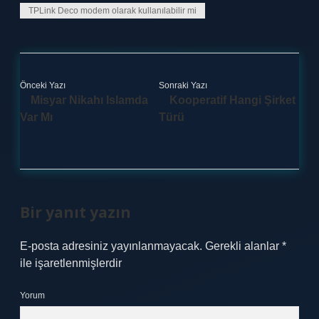
TPLink Deco modem olarak kullanılabilir mi
Önceki Yazı
Sonraki Yazı
Misyar Nikahı Islamda
Kooperatif Hangi Şirket
Var Mı
Türü
Bir yanıt yazın
E-posta adresiniz yayınlanmayacak.
Gerekli alanlar
*
ile işaretlenmişlerdir
Yorum