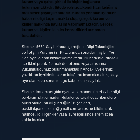
kurum veya şahıs şirketi ile hiçbir bağlantısı
bulunmamaktadır. Sitede yalnızca kendi hazırladığımız
makaleler paylaşılmaktadır. Burada yer alan içerikler
haber niteliği taşımamakta olup, gerçek kurum ve
kişiler hakkında paylaşım yapılmamaktadır. Gerçek
kurum ve kişiler ile isim benzerlikleri tamamen
tesadüfidir.
Sitemiz, 5651 Sayılı Kanun gereğince Bilgi Teknolojileri
ve İletişim Kurumu (BTK) tarafından onaylanmış bir Yer
Sağlayıcı olarak hizmet vermektedir. Bu nedenle, sitedeki
içerikleri proaktif olarak denetleme veya araştırma
yükümlülüğümüz bulunmamaktadır. Ancak, üyelerimiz
yazdıkları içeriklerin sorumluluğunu taşımakta olup, siteye
üye olarak bu sorumluluğu kabul etmiş sayılırlar.
Sitemiz, kar amacı gütmeyen ve tamamen ücretsiz bir bilgi
paylaşım platformudur. Hukuka ve yasal düzenlemelere
aykırı olduğunu düşündüğünüz içerikleri,
backlinkpanelicomtr@gmail.com
adresine bildirmeniz
halinde, ilgili içerikler yasal süre içerisinde sitemizden
kaldırılacaktır.