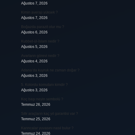
Ağustos 7, 2026
Kimin averajı yüksek ?
Ağustos 7, 2026
Boğazda parazit olur mu ?
Ağustos 6, 2026
Kubbet-ül-İslam nedir ?
Ağustos 5, 2026
Avarların görevi nedir ?
Ağustos 4, 2026
Adana’da kuyruk ne zaman doğar ?
Ağustos 3, 2026
5. Kolordu komutanı kimdir ?
Ağustos 3, 2026
Koç başı neyin sembolü ?
Temmuz 26, 2026
Sıfır araçların kaç yıl garantisi var ?
Temmuz 25, 2026
Karıncalar yuvasını nasıl bulur ?
Temmuz 24, 2026