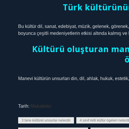
Türk kültürünün
Bu kültür dil, sanat, edebiyat, müzik, gelenek, görenek,
boyunca çeşitli medeniyetlerin etkisi altında kalmış ve b
Kültürü oluşturan mane
Manevi kültürün unsurları din, dil, ahlak, hukuk, esteti
Tarih:
Makaleler
3 tane kültürel unsurlar nelerdir
4 sınıf milli kültür ögeleri nelerd