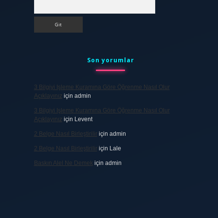
Arama
Son yorumlar
3 Bilgiyi Işleme Kuramına Göre Öğrenme Nasıl Olur
Açıklayınız
için
admin
3 Bilgiyi Işleme Kuramına Göre Öğrenme Nasıl Olur
Açıklayınız
için
Levent
2 Belge Nasıl Birleştirilir
için
admin
2 Belge Nasıl Birleştirilir
için
Lale
Baskın Alel Ne Demek
için
admin