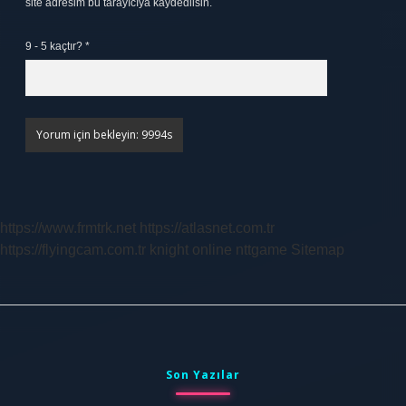
site adresim bu tarayıcıya kaydedilsin.
9 - 5 kaçtır?
*
https://www.frmtrk.net
https://atlasnet.com.tr
https://flyingcam.com.tr
knight online
nttgame
Sitemap
Sidebar
Son Yazılar