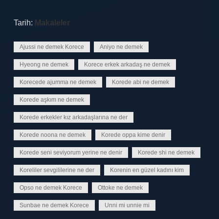
Tarih:
Makaleler
Ajussi ne demek Korece
Aniyo ne demek
Hyeong ne demek
Korece erkek arkadaş ne demek
Korecede ajumma ne demek
Korede abi ne demek
Korede aşkım ne demek
Korede erkekler kız arkadaşlarına ne der
Korede noona ne demek
Korede oppa kime denir
Korede seni seviyorum yerine ne denir
Korede shi ne demek
Koreliler sevgililerine ne der
Korenin en güzel kadını kim
Opso ne demek Korece
Ottoke ne demek
Sunbae ne demek Korece
Unni mi unnie mi