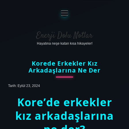
menüyü
aç
Anasayfa
Gizlilik Politikası
Enerji Dolu Notlar
Hayatına neşe katan kısa hikayeler!
Yasal Uyarı
Hakkımızda
Korede Erkekler Kız
Arkadaşlarına Ne Der
Tarih: Eylül 23, 2024
Kore’de erkekler
kız arkadaşlarına