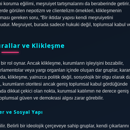
ni koruma eğilimi, meşruiyet tartışmalarını da beraberinde getirir.
erde görülen nepotizm ve clientelizm örnekleri, klikleşmenin
ulması gereken soru, “Bir iktidar yapısı kendi meşruiyetini
sudur. Meşruiyet, burada sadece hukuki değil, toplumsal kabul v
rallar ve Klikleşme
bir rol oynar. Ancak klikleşme, kurumların işleyişini bozabilir,
parlamentolar veya yargı organları içinde oluşan dar gruplar, karar
a, klikleşme, yalnızca politik değil, sosyolojik bir olgu olarak d
a, kurumların otoritesi ancak geniş toplumsal kabul gördüğünde
urada dikkat çekici olan nokta, kurumsal katılımın ne derece geniş
 toplumsal güven ve demokrasi algısı zarar görebilir.
ler ve Sosyal Yapı
r. Belirli bir ideolojik çerçeveye sahip gruplar, kendi çıkarlarını