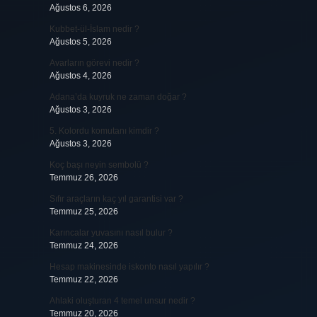
Ağustos 6, 2026
Kubbet-ül-İslam nedir ?
Ağustos 5, 2026
Avarların görevi nedir ?
Ağustos 4, 2026
Adana’da kuyruk ne zaman doğar ?
Ağustos 3, 2026
5. Kolordu komutanı kimdir ?
Ağustos 3, 2026
Koç başı neyin sembolü ?
Temmuz 26, 2026
Sıfır araçların kaç yıl garantisi var ?
Temmuz 25, 2026
Karıncalar yuvasını nasıl bulur ?
Temmuz 24, 2026
Hesap makinesinde iskonto nasıl yapılır ?
Temmuz 22, 2026
Ahlaki oluşturan 4 temel unsur nedir ?
Temmuz 20, 2026