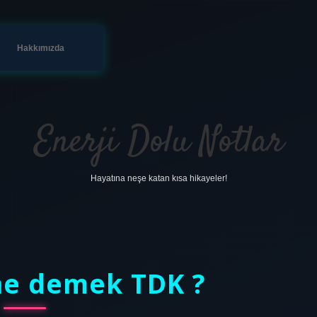
Hakkımızda
Enerji Dolu Notlar
Hayatına neşe katan kısa hikayeler!
ilbet
vdcasino firm
ne demek TDK ?