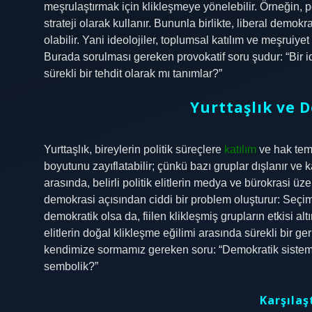
meşrulaştırmak için klikleşmeye yönelebilir. Örneğin, pop
strateji olarak kullanır. Bununla birlikte, liberal demok
olabilir. Yani ideolojiler, toplumsal katılım ve meşruiyet 
Burada sorulması gereken provokatif soru şudur: “Bir i
sürekli bir tehdit olarak mı tanımlar?”
Yurttaşlık ve 
Yurttaşlık, bireylerin politik süreçlere
katılım
ve hak teme
boyutunu zayıflatabilir; çünkü bazı gruplar dışlanır ve
arasında, belirli politik elitlerin medya ve bürokrasi üze
demokrasi açısından ciddi bir problem oluşturur: Seçi
demokratik olsa da, fiilen klikleşmiş grupların etkisi alt
elitlerin doğal klikleşme eğilimi arasında sürekli bir ge
kendimize sormamız gereken soru: “Demokratik sisteml
sembolik?”
Karşılaş