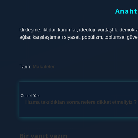
Anaht
klikleşme, iktidar, kurumlar, ideoloji, yurttaşlık, demokr
ağlar, karşılaştırmalı siyaset, popülizm, toplumsal güven
Tarih:
Makaleler
Önceki Yazı
Hızma takıldıktan sonra nelere dikkat etmeliyiz ?
Bir yanıt yazın