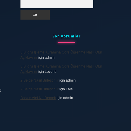
Arama
Son yorumlar
3 Bilgiyi Işleme Kuramına Göre Öğrenme Nasıl Olur
Açıklayınız
için
admin
3 Bilgiyi Işleme Kuramına Göre Öğrenme Nasıl Olur
Açıklayınız
için
Levent
2 Belge Nasıl Birleştirilir
için
admin
2 Belge Nasıl Birleştirilir
için
Lale
e
Baskın Alel Ne Demek
için
admin