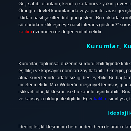
Güç sahibi olanların, kendi çıkarlarını ve yakın çevresi
Örneğin, devlet kurumlarında veya partiler arası geçişl
iktidarı nasıl şekillendirdiğini gösterir. Bu noktada sor
sürdürürken klikleşmeye nasıl tolerans gösterir?” soru
katılım
üzerinden de değerlendirilmelidir.
Kurumlar, Ku
Kurumlar, toplumsal düzenin sürdürülebilirliğinde kritik 
eşitlikçi ve kapsayıcı normları zayıflatabilir. Örneğin, 
alma süreçlerinde adaletsizliği besleyebilir. Bu bağlamd
incelenmelidir. Max Weber’in meşruiyet teorisi ışığınd
istikrarlı olur; klikleşme ise bu kabulü aşındırabilir. B
ve kapsayıcı olduğu ile ilgilidir. Eğer
katılım
sınırlıysa,
Ideoloji
İdeolojiler, klikleşmenin hem nedeni hem de aracı olabili