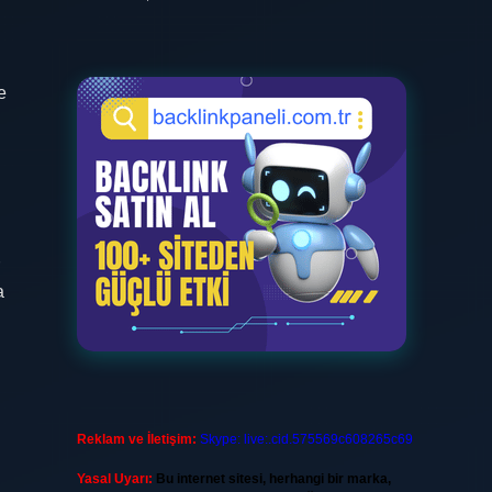
e
a
Reklam ve İletişim:
Skype: live:.cid.575569c608265c69
Yasal Uyarı:
Bu internet sitesi, herhangi bir marka,