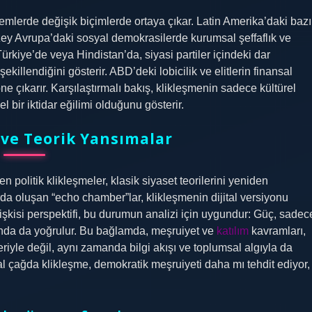
temlerde değişik biçimlerde ortaya çıkar. Latin Amerika’daki bazı
zey Avrupa’daki sosyal demokrasilerde kurumsal şeffaflık ve
 Türkiye’de veya Hindistan’da, siyasi partiler içindeki dar
şekillendiğini gösterir. ABD’deki lobicilik ve elitlerin finansal
ne çıkarır. Karşılaştırmalı bakış, klikleşmenin sadece kültürel
 bir iktidar eğilimi olduğunu gösterir.
 ve Teorik Yansımalar
 politik klikleşmeler, klasik siyaset teorilerini yeniden
rda oluşan “echo chamber”lar, klikleşmenin dijital versiyonu
 ilişkisi perspektifi, bu durumun analizi için uygundur: Güç, sadec
rında da yoğrulur. Bu bağlamda, meşruiyet ve
katılım
kavramları,
yle değil, aynı zamanda bilgi akışı ve toplumsal algıyla da
ijital çağda klikleşme, demokratik meşruiyeti daha mı tehdit ediyor,