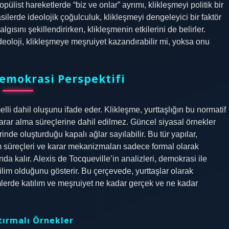
ülist hareketlerde “biz ve onlar” ayrımı, klikleşmeyi politik bir
rasilerde ideolojik çoğulculuk, klikleşmeyi dengeleyici bir faktör
algısını şekillendirirken, klikleşmenin etkilerini de belirler.
deoloji, klikleşmeye meşruiyet kazandırabilir mi, yoksa onu
Demokrasi Perspektifi
lli dahil oluşunu ifade eder. Klikleşme, yurttaşlığın bu normatif
 karar alma süreçlerine dahil edilmez. Güncel siyasal örnekler
rinde oluşturduğu kapalı ağlar sayılabilir. Bu tür yapılar,
m süreçleri ve karar mekanizmaları sadece formal olarak
ında kalır. Alexis de Tocqueville’in analizleri, demokrasi ile
rilim olduğunu gösterir. Bu çerçevede, yurttaşlar olarak
erde katılım ve meşruiyet ne kadar gerçek ve ne kadar
tırmalı Örnekler