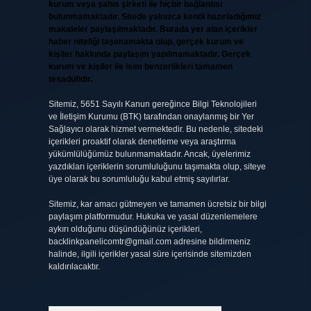
kurum veya şahıs şirketi ile hiçbir bağlantısı
bulunmamaktadır. Sitede yalnızca kendi hazırladığımız
makaleler paylaşılmaktadır. Burada yer alan içerikler
haber niteliği taşımamakta olup, gerçek kurum ve
kişiler hakkında paylaşım yapılmamaktadır. Gerçek
kurum ve kişiler ile isim benzerlikleri tamamen
tesadüfidir.
Sitemiz, 5651 Sayılı Kanun gereğince Bilgi Teknolojileri
ve İletişim Kurumu (BTK) tarafından onaylanmış bir Yer
Sağlayıcı olarak hizmet vermektedir. Bu nedenle, sitedeki
içerikleri proaktif olarak denetleme veya araştırma
yükümlülüğümüz bulunmamaktadır. Ancak, üyelerimiz
yazdıkları içeriklerin sorumluluğunu taşımakta olup, siteye
üye olarak bu sorumluluğu kabul etmiş sayılırlar.
Sitemiz, kar amacı gütmeyen ve tamamen ücretsiz bir bilgi
paylaşım platformudur. Hukuka ve yasal düzenlemelere
aykırı olduğunu düşündüğünüz içerikleri,
backlinkpanelicomtr@gmail.com
adresine bildirmeniz
halinde, ilgili içerikler yasal süre içerisinde sitemizden
kaldırılacaktır.