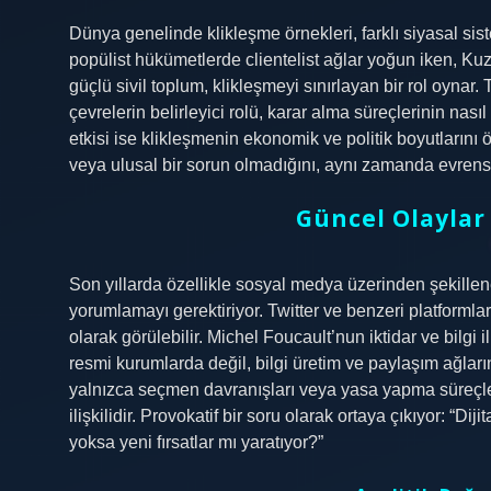
Dünya genelinde klikleşme örnekleri, farklı siyasal sis
popülist hükümetlerde clientelist ağlar yoğun iken, Ku
güçlü sivil toplum, klikleşmeyi sınırlayan bir rol oynar.
çevrelerin belirleyici rolü, karar alma süreçlerinin nasıl 
etkisi ise klikleşmenin ekonomik ve politik boyutlarını ö
veya ulusal bir sorun olmadığını, aynı zamanda evrensel
Güncel Olaylar
Son yıllarda özellikle sosyal medya üzerinden şekillenen
yorumlamayı gerektiriyor. Twitter ve benzeri platformla
olarak görülebilir. Michel Foucault’nun iktidar ve bilgi
resmi kurumlarda değil, bilgi üretim ve paylaşım ağla
yalnızca seçmen davranışları veya yasa yapma süreçleri
ilişkilidir. Provokatif bir soru olarak ortaya çıkıyor: “D
yoksa yeni fırsatlar mı yaratıyor?”