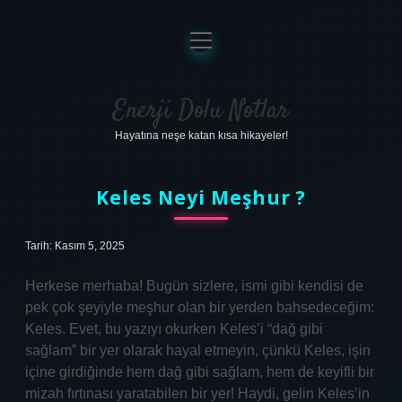
menüyü
aç
Anasayfa
Gizlilik Politikası
Enerji Dolu Notlar
Hayatına neşe katan kısa hikayeler!
Yasal Uyarı
Hakkımızda
Keles Neyi Meşhur ?
Tarih: Kasım 5, 2025
Herkese merhaba! Bugün sizlere, ismi gibi kendisi de
pek çok şeyiyle meşhur olan bir yerden bahsedeceğim:
Keles. Evet, bu yazıyı okurken Keles’i “dağ gibi
sağlam” bir yer olarak hayal etmeyin, çünkü Keles, işin
içine girdiğinde hem dağ gibi sağlam, hem de keyifli bir
mizah fırtınası yaratabilen bir yer! Haydi, gelin Keles’in