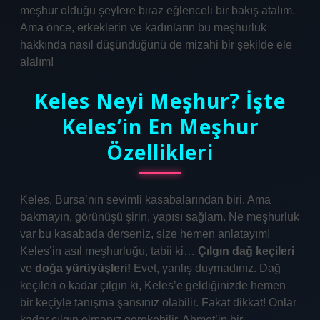
meşhur olduğu şeylere biraz eğlenceli bir bakış atalım.
Ama önce, erkeklerin ve kadınların bu meşhurluk
hakkında nasıl düşündüğünü de mizahi bir şekilde ele
alalım!
Keles Neyi Meşhur? İşte
Keles’in En Meşhur
Özellikleri
Keles, Bursa’nın sevimli kasabalarından biri. Ama
bakmayın, görünüşü şirin, yapısı sağlam. Ne meşhurluk
var bu kasabada derseniz, size hemen anlatayım!
Keles’in asıl meşhurluğu, tabii ki…
Çılgın dağ keçileri
ve
doğa yürüyüşleri!
Evet, yanlış duymadınız. Dağ
keçileri o kadar çılgın ki, Keles’e geldiğinizde hemen
bir keçiyle tanışma şansınız olabilir. Fakat dikkat! Onlar
kadar çılgın olmanız gerekebilir. Ahmet’in bir