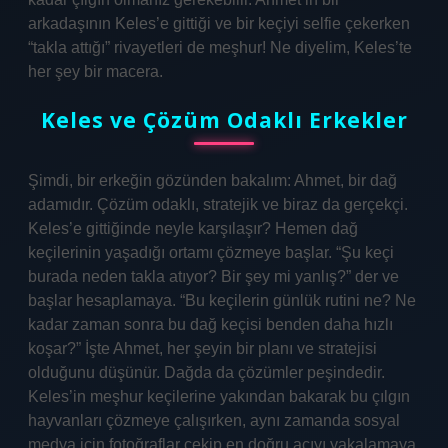
arkadaşının Keles’e gittiği ve bir keçiyi selfie çekerken
“takla attığı” rivayetleri de meşhur! Ne diyelim, Keles’te
her şey bir macera.
Keles ve Çözüm Odaklı Erkekler
Şimdi, bir erkeğin gözünden bakalım: Ahmet, bir dağ
adamıdır. Çözüm odaklı, stratejik ve biraz da gerçekçi.
Keles’e gittiğinde neyle karşılaşır? Hemen dağ
keçilerinin yaşadığı ortamı çözmeye başlar. “Şu keçi
burada neden takla atıyor? Bir şey mi yanlış?” der ve
başlar hesaplamaya. “Bu keçilerin günlük rutini ne? Ne
kadar zaman sonra bu dağ keçisi benden daha hızlı
koşar?” İşte Ahmet, her şeyin bir planı ve stratejisi
olduğunu düşünür. Dağda da çözümler peşindedir.
Keles’in meşhur keçilerine yakından bakarak bu çılgın
hayvanları çözmeye çalışırken, aynı zamanda sosyal
medya için fotoğraflar çekip en doğru açıyı yakalamaya