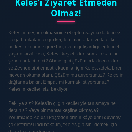
Keles’i Ziyaret Etmeden
Olmaz!
Keles’in meşhur olmasının sebepleri saymakla bitmez.
Doğa harikaları, çılgın keçileri, mantarları ve tabii ki
herkesin kendine göre bir çözüm geliştirdiği, eğlenceli
yaşam tarzı! Peki, Keles’i keşfettikten sonra insan, bu
şehri unutabilir mi? Ahmet gibi çözüm odaklı erkekler
ve Zeynep gibi empatik kadınlar için Keles, adeta birer
meydan okuma alanı. Çözüm mü arıyorsunuz? Keles’in
dağlarına bakın. Empati mi kurmak istiyorsunuz?
Keles’in keçileri sizi bekliyor!
Peki ya siz? Keles’in çılgın keçileriyle tanışmaya ne
dersiniz? Veya bir mantar keşfine çıkmaya?
Yorumlarda Keles’i keşfedenlerin hikâyelerini duymayı
çok isterim! Hadi bakalım, “Keles gibisin” demek için
daha fazla beklemeyin!