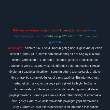
sino firması
vdcasino
https://www.betexper.xyz/
betci giriş
hiltonbe
Reklam ve İletişim:
E-mail:
backlinkpaneli@gmail.com
Teams:
forumhizmeti@gmail.com
Whatsapp: 0262 606 0 726
Telegram:
@karabul
Yasal Uyarı:
Sitemiz, 5651 Sayılı Kanun gereğince Bilgi Teknolojileri ve
İletişim Kurumu (BTK) tarafından onaylanmış bir Yer Sağlayıcı olarak
hizmet vermektedir. Bu nedenle, sitedeki içerikleri proaktif olarak
denetleme veya araştırma yükümlülüğümüz bulunmamaktadır. Ancak,
üyelerimiz yazdıkları içeriklerin sorumluluğunu taşımakta olup, siteye
üye olarak bu sorumluluğu kabul etmiş sayılırlar. Bu internet sitesi,
herhangi bir marka, kurum veya şahıs şirketi ile hiçbir bağlantısı
bulunmamaktadır. Sitede yalnızca kendi hazırladığımız makaleler
paylaşılmaktadır. Burada yer alan içerikler haber niteliği taşımamakta
olup, gerçek kurum ve kişiler hakkında paylaşım yapılmamaktadır.
Gerçek kurum ve kişiler ile isim benzerlikleri tamamen tesadüfidir.