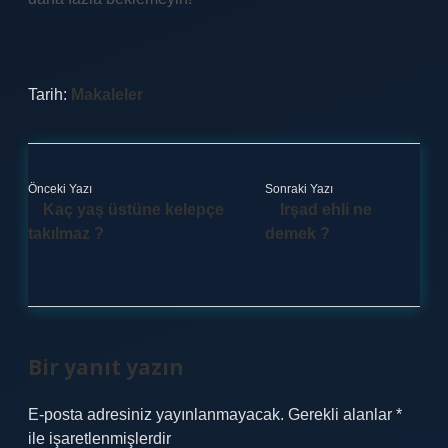
Tarih:
Makaleler
Önceki Yazı
Sonraki Yazı
Kaç yaş üstüne kelepçe
Irşad ehli ne
takılmaz ?
demek ?
Bir yanıt yazın
E-posta adresiniz yayınlanmayacak.
Gerekli alanlar
*
ile işaretlenmişlerdir