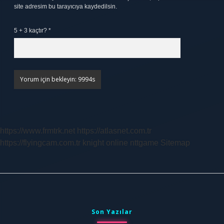
site adresim bu tarayıcıya kaydedilsin.
5 + 3 kaçtır?
*
https://www.frmtrk.net
https://atlasnet.com.tr
https://flyingcam.com.tr
knight online
nttgame
Sitemap
Sidebar
Son Yazılar