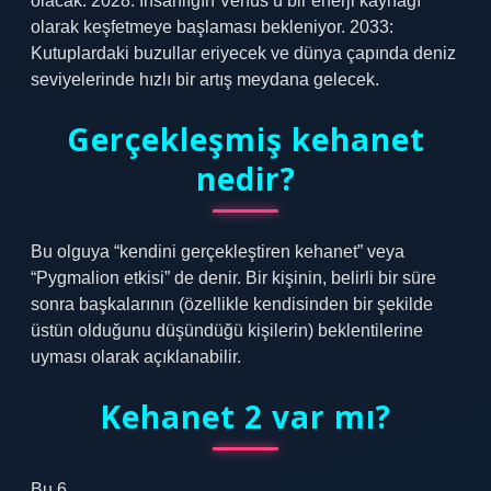
olacak. 2028: İnsanlığın Venüs’ü bir enerji kaynağı
olarak keşfetmeye başlaması bekleniyor. 2033:
Kutuplardaki buzullar eriyecek ve dünya çapında deniz
seviyelerinde hızlı bir artış meydana gelecek.
Gerçekleşmiş kehanet
nedir?
Bu olguya “kendini gerçekleştiren kehanet” veya
“Pygmalion etkisi” de denir. Bir kişinin, belirli bir süre
sonra başkalarının (özellikle kendisinden bir şekilde
üstün olduğunu düşündüğü kişilerin) beklentilerine
uyması olarak açıklanabilir.
Kehanet 2 var mı?
Bu 6.