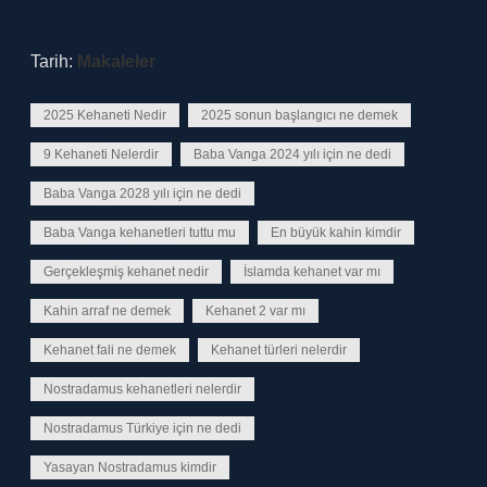
Tarih:
Makaleler
2025 Kehaneti Nedir
2025 sonun başlangıcı ne demek
9 Kehaneti Nelerdir
Baba Vanga 2024 yılı için ne dedi
Baba Vanga 2028 yılı için ne dedi
Baba Vanga kehanetleri tuttu mu
En büyük kahin kimdir
Gerçekleşmiş kehanet nedir
İslamda kehanet var mı
Kahin arraf ne demek
Kehanet 2 var mı
Kehanet fali ne demek
Kehanet türleri nelerdir
Nostradamus kehanetleri nelerdir
Nostradamus Türkiye için ne dedi
Yasayan Nostradamus kimdir