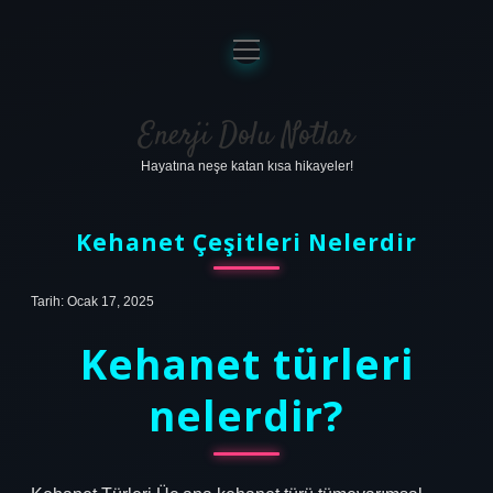
menüyü
aç
Anasayfa
Gizlilik Politikası
Enerji Dolu Notlar
Hayatına neşe katan kısa hikayeler!
Yasal Uyarı
Hakkımızda
Kehanet Çeşitleri Nelerdir
Tarih: Ocak 17, 2025
Kehanet türleri
nelerdir?