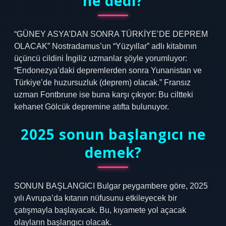
ne dedi?
“GÜNEY ASYA’DAN SONRA TÜRKİYE’DE DEPREM
OLACAK” Nostradamus’un “Yüzyıllar” adlı kitabının
üçüncü cildini İngiliz uzmanlar şöyle yorumluyor:
“Endonezya’daki depremlerden sonra Yunanistan ve
Türkiye’de huzursuzluk (deprem) olacak.” Fransız
uzman Fontbrune ise buna karşı çıkıyor: Bu ciltteki
kehanet Gölcük depremine atıfta bulunuyor.
2025 sonun başlangıcı ne
demek?
SONUN BAŞLANGICI Bulgar peygambere göre, 2025
yılı Avrupa’da kıtanın nüfusunu etkileyecek bir
çatışmayla başlayacak. Bu, kıyamete yol açacak
olayların başlangıcı olacak.