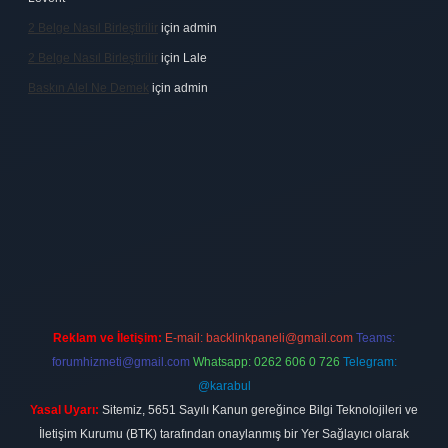
2 Belge Nasıl Birleştirilir
için
admin
2 Belge Nasıl Birleştirilir
için
Lale
Baskın Alel Ne Demek
için
admin
no firması
vdcasino
https://www.betexper.xyz/
betci giriş
hiltonbet
Reklam ve İletişim:
E-mail:
backlinkpaneli@gmail.com
Teams:
forumhizmeti@gmail.com
Whatsapp: 0262 606 0 726
Telegram:
@karabul
Yasal Uyarı:
Sitemiz, 5651 Sayılı Kanun gereğince Bilgi Teknolojileri ve
İletişim Kurumu (BTK) tarafından onaylanmış bir Yer Sağlayıcı olarak