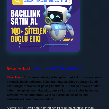
Reklam ve İletişim:
Skype: live:.cid.575569c608265c69
Yasal Uyarı:
Bu internet sitesi, herhangi bir marka, kurum veya şahıs
şirketi ile hiçbir bağlantısı bulunmamaktadır. Sitede yalnızca kendi
hazırladığımız makaleler paylaşılmaktadır. Burada yer alan içerikler
haber niteliği taşımamakta olup, gerçek kurum ve kişiler hakkında
paylaşım yapılmamaktadır. Gerçek kurum ve kişiler ile isim
benzerlikleri tamamen tesadüfidir.
Sitemiz, 5651 Sayılı Kanun gereğince Bilgi Teknolojileri ve İletişim