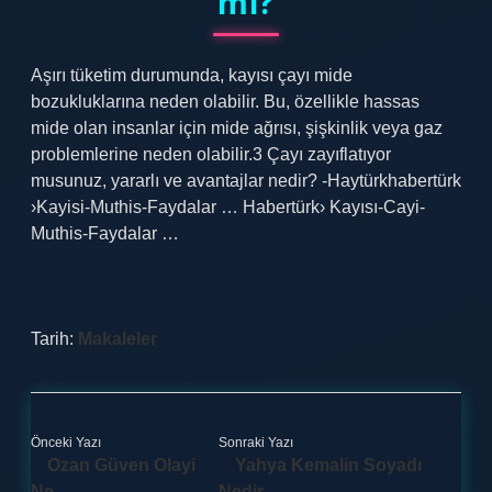
mı?
Aşırı tüketim durumunda, kayısı çayı mide
bozukluklarına neden olabilir. Bu, özellikle hassas
mide olan insanlar için mide ağrısı, şişkinlik veya gaz
problemlerine neden olabilir.3 Çayı zayıflatıyor
musunuz, yararlı ve avantajlar nedir? -Haytürkhabertürk
›Kayisi-Muthis-Faydalar … Habertürk› Kayısı-Cayi-
Muthis-Faydalar …
Tarih:
Makaleler
Önceki Yazı
Sonraki Yazı
Ozan Güven Olayi
Yahya Kemalin Soyadı
Ne
Nedir