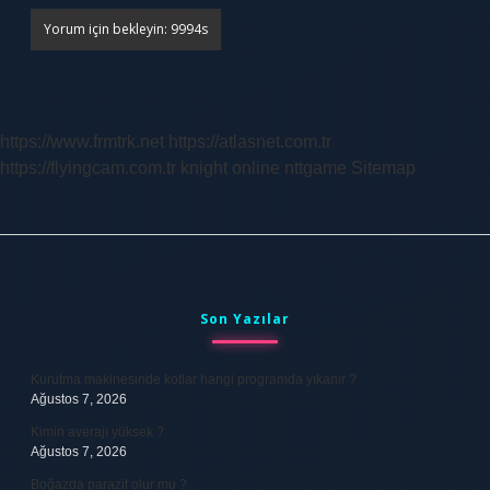
https://www.frmtrk.net
https://atlasnet.com.tr
https://flyingcam.com.tr
knight online
nttgame
Sitemap
Sidebar
Son Yazılar
Kurutma makinesinde kotlar hangi programda yıkanır ?
Ağustos 7, 2026
Kimin averajı yüksek ?
Ağustos 7, 2026
Boğazda parazit olur mu ?