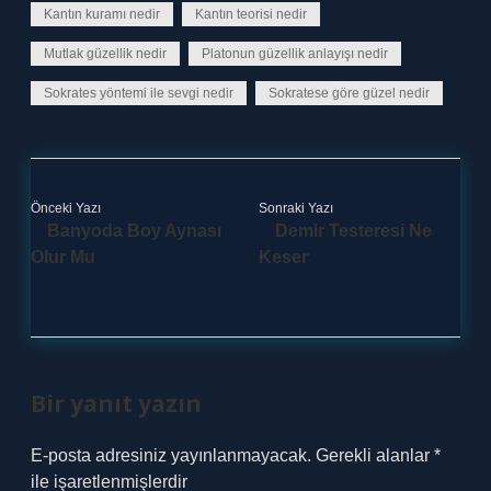
Kantın kuramı nedir
Kantın teorisi nedir
Mutlak güzellik nedir
Platonun güzellik anlayışı nedir
Sokrates yöntemi ile sevgi nedir
Sokratese göre güzel nedir
Önceki Yazı
Sonraki Yazı
Banyoda Boy Aynası
Demir Testeresi Ne
Olur Mu
Keser
Bir yanıt yazın
E-posta adresiniz yayınlanmayacak.
Gerekli alanlar
*
ile işaretlenmişlerdir