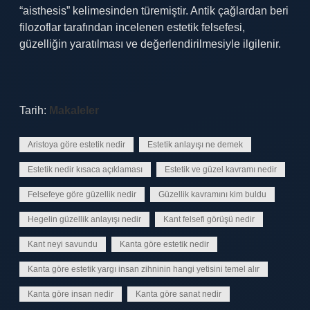
“aisthesis” kelimesinden türemiştir. Antik çağlardan beri
filozoflar tarafından incelenen estetik felsefesi,
güzelliğin yaratılması ve değerlendirilmesiyle ilgilenir.
Tarih:
Makaleler
Aristoya göre estetik nedir
Estetik anlayışı ne demek
Estetik nedir kısaca açıklaması
Estetik ve güzel kavramı nedir
Felsefeye göre güzellik nedir
Güzellik kavramını kim buldu
Hegelin güzellik anlayışı nedir
Kant felsefi görüşü nedir
Kant neyi savundu
Kanta göre estetik nedir
Kanta göre estetik yargı insan zihninin hangi yetisini temel alır
Kanta göre insan nedir
Kanta göre sanat nedir