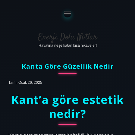
menüyü
aç
Anasayfa
Gizlilik Politikası
Enerji Dolu Notlar
Hayatına neşe katan kısa hikayeler!
Yasal Uyarı
Hakkımızda
Kanta Göre Güzellik Nedir
Tarih: Ocak 26, 2025
Kant’a göre estetik
nedir?