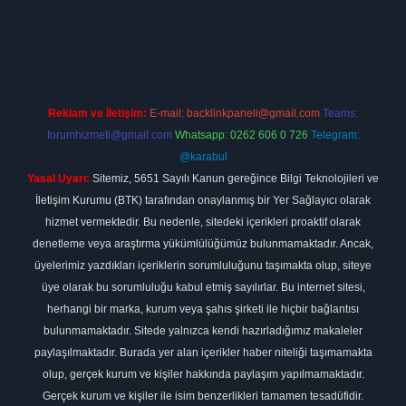
irması
vdcasino
https://www.betexper.xyz/
betci giriş
hiltonbet
Reklam ve İletişim:
E-mail:
backlinkpaneli@gmail.com
Teams:
forumhizmeti@gmail.com
Whatsapp: 0262 606 0 726
Telegram:
@karabul
Yasal Uyarı:
Sitemiz, 5651 Sayılı Kanun gereğince Bilgi Teknolojileri ve
İletişim Kurumu (BTK) tarafından onaylanmış bir Yer Sağlayıcı olarak
hizmet vermektedir. Bu nedenle, sitedeki içerikleri proaktif olarak
denetleme veya araştırma yükümlülüğümüz bulunmamaktadır. Ancak,
üyelerimiz yazdıkları içeriklerin sorumluluğunu taşımakta olup, siteye
üye olarak bu sorumluluğu kabul etmiş sayılırlar. Bu internet sitesi,
herhangi bir marka, kurum veya şahıs şirketi ile hiçbir bağlantısı
bulunmamaktadır. Sitede yalnızca kendi hazırladığımız makaleler
paylaşılmaktadır. Burada yer alan içerikler haber niteliği taşımamakta
olup, gerçek kurum ve kişiler hakkında paylaşım yapılmamaktadır.
Gerçek kurum ve kişiler ile isim benzerlikleri tamamen tesadüfidir.