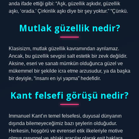
anda ifade ettiği gibi: “Aşk, güzellik aşkıdır, güzellik
aşkı, ‘orada.’ Çirkinlik aşkı diye bir şey yoktur.” “Çünkü.
Mutlak güzellik nedir?
Klasisizm, mutlak güzellik kavramından ayrılamaz.
Ancak, bu güzellik sevgisi salt estetik bir zevk değildir.
Aksine, eseri ve sanatı mümkün olduğunca güzel ve
mükemmel bir şekilde icra etme arzusudur, ya da başka
bir deyişle, “insanı en iyi yapma” hedefidir.
Kant felsefi görüşü nedir?
Immanuel Kant’ın temel felsefesi, duyusal dünyanın
dışında bilemeyeceğimiz bazı şeylerin olduğudur.
Herkesin, hoşgörü ve evrensel etik ilkeleriyle motive
olmuş rasyonel ve ahlaki aracılar olarak eşit haklara