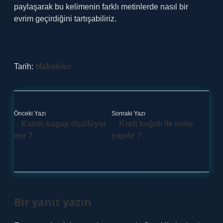
paylaşarak bu kelimenin farklı metinlerde nasıl bir
evrim geçirdiğini tartışabiliriz.
Tarih:
Makaleler
Önceki Yazı
Sonraki Yazı
Kabin bagajı ölçülüyor
Kraft kağıdı ile neler
mu ?
yapılır ?
Bir yanıt yazın