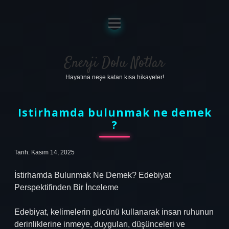
menüyü
aç
Anasayfa
Gizlilik Politikası
Enerji Dolu Notlar
Hayatına neşe katan kısa hikayeler!
Yasal Uyarı
Hakkımızda
Istirhamda bulunmak ne demek
?
Tarih: Kasım 14, 2025
İstirhamda Bulunmak Ne Demek? Edebiyat
Perspektifinden Bir İnceleme
Edebiyat, kelimelerin gücünü kullanarak insan ruhunun
derinliklerine inmeye, duyguları, düşünceleri ve