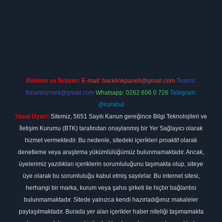
no firması
vdcasino
https://www.betexper.xyz/
betci giriş
hiltonbet
Reklam ve İletişim:
E-mail:
backlinkpaneli@gmail.com
Teams:
forumhizmeti@gmail.com
Whatsapp: 0262 606 0 726
Telegram:
@karabul
Yasal Uyarı:
Sitemiz, 5651 Sayılı Kanun gereğince Bilgi Teknolojileri ve
İletişim Kurumu (BTK) tarafından onaylanmış bir Yer Sağlayıcı olarak
hizmet vermektedir. Bu nedenle, sitedeki içerikleri proaktif olarak
denetleme veya araştırma yükümlülüğümüz bulunmamaktadır. Ancak,
üyelerimiz yazdıkları içeriklerin sorumluluğunu taşımakta olup, siteye
üye olarak bu sorumluluğu kabul etmiş sayılırlar. Bu internet sitesi,
herhangi bir marka, kurum veya şahıs şirketi ile hiçbir bağlantısı
bulunmamaktadır. Sitede yalnızca kendi hazırladığımız makaleler
paylaşılmaktadır. Burada yer alan içerikler haber niteliği taşımamakta