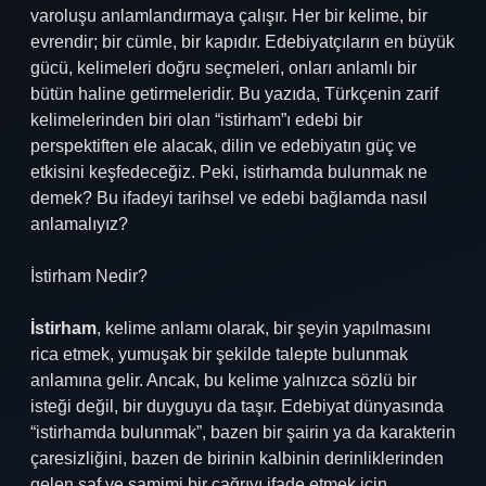
varoluşu anlamlandırmaya çalışır. Her bir kelime, bir
evrendir; bir cümle, bir kapıdır. Edebiyatçıların en büyük
gücü, kelimeleri doğru seçmeleri, onları anlamlı bir
bütün haline getirmeleridir. Bu yazıda, Türkçenin zarif
kelimelerinden biri olan “istirham”ı edebi bir
perspektiften ele alacak, dilin ve edebiyatın güç ve
etkisini keşfedeceğiz. Peki, istirhamda bulunmak ne
demek? Bu ifadeyi tarihsel ve edebi bağlamda nasıl
anlamalıyız?
İstirham Nedir?
İstirham
, kelime anlamı olarak, bir şeyin yapılmasını
rica etmek, yumuşak bir şekilde talepte bulunmak
anlamına gelir. Ancak, bu kelime yalnızca sözlü bir
isteği değil, bir duyguyu da taşır. Edebiyat dünyasında
“istirhamda bulunmak”, bazen bir şairin ya da karakterin
çaresizliğini, bazen de birinin kalbinin derinliklerinden
gelen saf ve samimi bir çağrıyı ifade etmek için