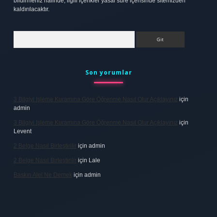
bildirmeniz halinde, ilgili içerikler yasal süre içerisinde sitemizden
kaldırılacaktır.
Arama
Son yorumlar
3 Bilgiyi Işleme Kuramına Göre Öğrenme Nasıl Olur Açıklayınız
için
admin
3 Bilgiyi Işleme Kuramına Göre Öğrenme Nasıl Olur Açıklayınız
için
Levent
2 Belge Nasıl Birleştirilir
için
admin
2 Belge Nasıl Birleştirilir
için
Lale
Baskın Alel Ne Demek
için
admin