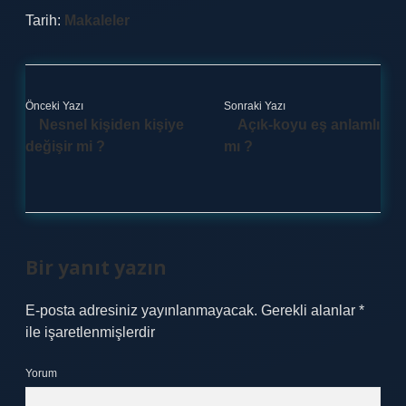
Tarih:
Makaleler
Önceki Yazı
Sonraki Yazı
Nesnel kişiden kişiye
Açık-koyu eş anlamlı
değişir mi ?
mı ?
Bir yanıt yazın
E-posta adresiniz yayınlanmayacak.
Gerekli alanlar
*
ile işaretlenmişlerdir
Yorum