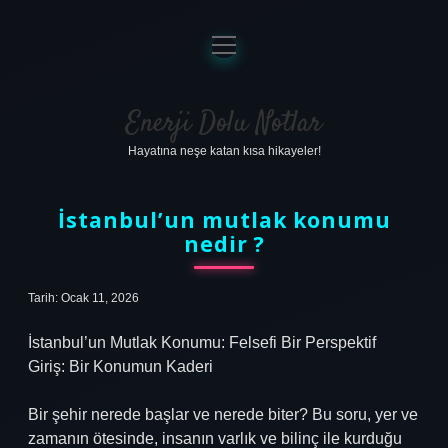
menüyü
aç
Anasayfa
Gizlilik Politikası
Enerji Dolu Notlar
Hayatına neşe katan kısa hikayeler!
Yasal Uyarı
Hakkımızda
İstanbul’un mutlak konumu
nedir ?
Tarih: Ocak 11, 2026
İstanbul’un Mutlak Konumu: Felsefi Bir Perspektif
Giriş: Bir Konumun Kaderi
Bir şehir nerede başlar ve nerede biter? Bu soru, yer ve
zamanın ötesinde, insanın varlık ve bilinç ile kurduğu