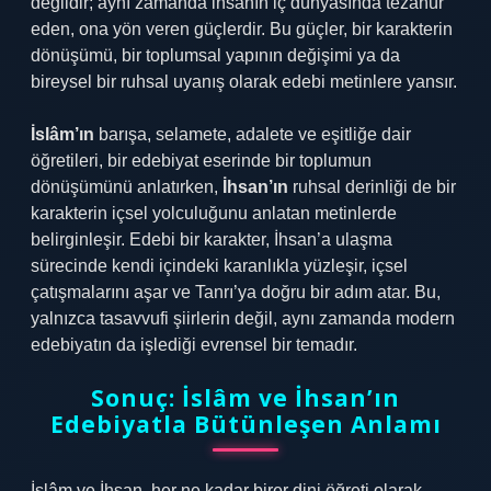
değildir; aynı zamanda insanın iç dünyasında tezahür
eden, ona yön veren güçlerdir. Bu güçler, bir karakterin
dönüşümü, bir toplumsal yapının değişimi ya da
bireysel bir ruhsal uyanış olarak edebi metinlere yansır.
İslâm’ın
barışa, selamete, adalete ve eşitliğe dair
öğretileri, bir edebiyat eserinde bir toplumun
dönüşümünü anlatırken,
İhsan’ın
ruhsal derinliği de bir
karakterin içsel yolculuğunu anlatan metinlerde
belirginleşir. Edebi bir karakter, İhsan’a ulaşma
sürecinde kendi içindeki karanlıkla yüzleşir, içsel
çatışmalarını aşar ve Tanrı’ya doğru bir adım atar. Bu,
yalnızca tasavvufi şiirlerin değil, aynı zamanda modern
edebiyatın da işlediği evrensel bir temadır.
Sonuç: İslâm ve İhsan’ın
Edebiyatla Bütünleşen Anlamı
İslâm ve İhsan, her ne kadar birer dini öğreti olarak