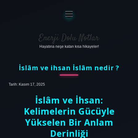
menüyü
aç
Anasayfa
Gizlilik Politikası
Enerji Dolu Notlar
Hayatına neşe katan kısa hikayeler!
Yasal Uyarı
Hakkımızda
İslâm ve ihsan İslâm nedir ?
Tarih: Kasım 17, 2025
İslâm ve İhsan:
Kelimelerin Gücüyle
Yükselen Bir Anlam
Derinliği