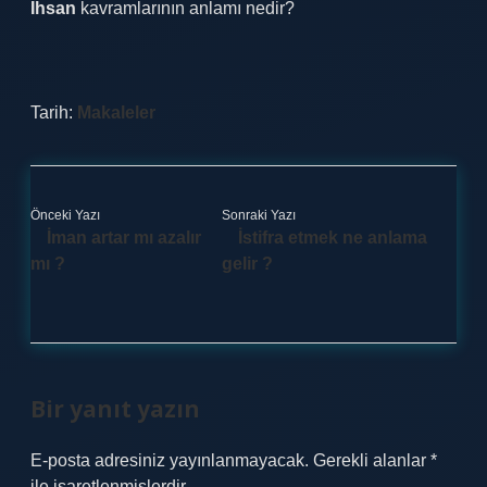
İhsan
kavramlarının anlamı nedir?
Tarih:
Makaleler
Önceki Yazı
Sonraki Yazı
İman artar mı azalır
İstifra etmek ne anlama
mı ?
gelir ?
Bir yanıt yazın
E-posta adresiniz yayınlanmayacak.
Gerekli alanlar
*
ile işaretlenmişlerdir