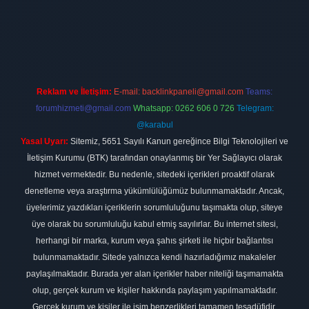
sino firması
vdcasino
https://www.betexper.xyz/
betci giriş
hiltonbe
Reklam ve İletişim:
E-mail:
backlinkpaneli@gmail.com
Teams:
forumhizmeti@gmail.com
Whatsapp: 0262 606 0 726
Telegram:
@karabul
Yasal Uyarı:
Sitemiz, 5651 Sayılı Kanun gereğince Bilgi Teknolojileri ve
İletişim Kurumu (BTK) tarafından onaylanmış bir Yer Sağlayıcı olarak
hizmet vermektedir. Bu nedenle, sitedeki içerikleri proaktif olarak
denetleme veya araştırma yükümlülüğümüz bulunmamaktadır. Ancak,
üyelerimiz yazdıkları içeriklerin sorumluluğunu taşımakta olup, siteye
üye olarak bu sorumluluğu kabul etmiş sayılırlar. Bu internet sitesi,
herhangi bir marka, kurum veya şahıs şirketi ile hiçbir bağlantısı
bulunmamaktadır. Sitede yalnızca kendi hazırladığımız makaleler
paylaşılmaktadır. Burada yer alan içerikler haber niteliği taşımamakta
olup, gerçek kurum ve kişiler hakkında paylaşım yapılmamaktadır.
Gerçek kurum ve kişiler ile isim benzerlikleri tamamen tesadüfidir.