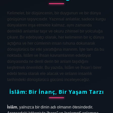
Kelimeler, bir düşüncenin, bir duygunun ve bir dünya
görüşünün taşıyıcısıdır. Yazınsal anlatılar, sadece kurgu
dünyalarını inşa etmekle kalmaz, aynı zamanda
derinlikli anlamlar taşır ve okuru zihinsel bir yolculuğa
çıkarır. Bir edebiyatçı olarak, her kelimenin bir iç dünya
açtığına ve her cümlenin insan ruhuna dokunarak
dönüştürücü bir etki yarattığına inanırım. İşte tam da bu
noktada, İslâm ve İhsan kavramlarının edebiyat
dünyasında ne denli derin bir anlam taşıdığını
keşfetmek önemlidir. Bu yazıda, İslâm ve İhsan’ı birer
edebi tema olarak ele alacak ve onların insanlık
tarihindeki dönüştürücü gücünü inceleyeceğiz.
İslâm: Bir İnanç, Bir Yaşam Tarzı
İslâm
, yalnızca bir dinin adı olmanın ötesindedir.