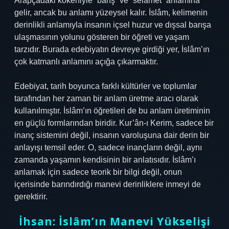
Arapçadaki kökeniyle “barış” ve “selamet” anlamına
gelir, ancak bu anlamı yüzeysel kalır. İslâm, kelimenin
derinlikli anlamıyla insanın içsel huzur ve dışsal barışa
ulaşmasının yolunu gösteren bir öğreti ve yaşam
tarzıdır. Burada edebiyatın devreye girdiği yer, İslâm’ın
çok katmanlı anlamını açığa çıkarmaktır.
Edebiyat, tarih boyunca farklı kültürler ve toplumlar
tarafından her zaman bir anlam üretme aracı olarak
kullanılmıştır. İslâm’ın öğretileri de bu anlam üretiminin
en güçlü formlarından biridir. Kur’ân-ı Kerim, sadece bir
inanç sistemini değil, insanın varoluşuna dair derin bir
anlayışı temsil eder. O, sadece inançların değil, aynı
zamanda yaşamın kendisinin bir anlatısıdır. İslâm’ı
anlamak için sadece teorik bir bilgi değil, onun
içerisinde barındırdığı manevi derinliklere inmeyi de
gerektirir.
İhsan: İslâm’ın Manevi Yükselişi