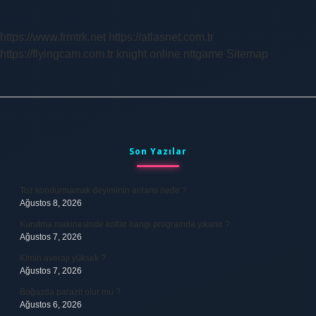
https://www.frmtrk.net
https://atlasnet.com.tr
https://flyingcam.com.tr
knight online
nttgame
Sitemap
Sidebar
Son Yazılar
Toz kondurmamak deyiminin anlamı nedir ?
Ağustos 8, 2026
Kurutma makinesinde kotlar hangi programda yıkanır ?
Ağustos 7, 2026
Kimin averajı yüksek ?
Ağustos 7, 2026
Boğazda parazit olur mu ?
Ağustos 6, 2026