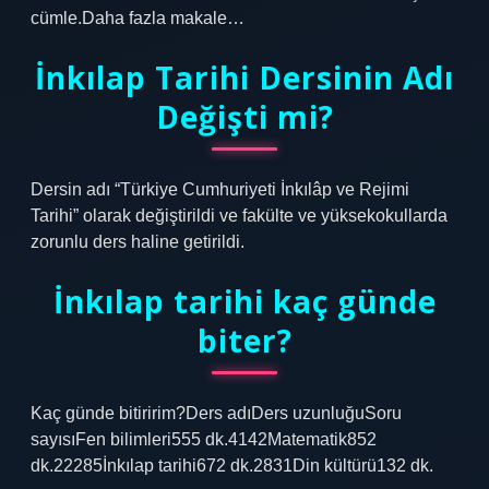
cümle.Daha fazla makale…
İnkılap Tarihi Dersinin Adı
Değişti mi?
Dersin adı “Türkiye Cumhuriyeti İnkılâp ve Rejimi
Tarihi” olarak değiştirildi ve fakülte ve yüksekokullarda
zorunlu ders haline getirildi.
İnkılap tarihi kaç günde
biter?
Kaç günde bitiririm?Ders adıDers uzunluğuSoru
sayısıFen bilimleri555 dk.4142Matematik852
dk.22285İnkılap tarihi672 dk.2831Din kültürü132 dk.