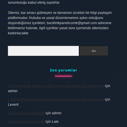
sorumluluğu kabul etmiş sayılırlar.
Sitemiz, kar amacı gütmeyen ve tamamen ücretsiz bir bilgi paylaşım
platformudur. Hukuka ve yasal düzenlemelere aykırı olduğunu
düşündüğünüz içerikleri,
backlinkpanelicomtr@gmail.com
adresine
bildirmeniz halinde, ilgili içerikler yasal süre içerisinde sitemizden
kaldırılacaktır.
Arama
Son yorumlar
3 Bilgiyi Işleme Kuramına Göre Öğrenme Nasıl Olur Açıklayınız
için
admin
3 Bilgiyi Işleme Kuramına Göre Öğrenme Nasıl Olur Açıklayınız
için
Levent
2 Belge Nasıl Birleştirilir
için
admin
2 Belge Nasıl Birleştirilir
için
Lale