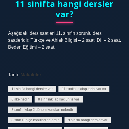
11 sinifta hangi dersler
var?
Aşağıdaki ders saatleri 11. sınıfın zorunlu ders
saatleridir: Türkçe ve Ahlak Bilgisi – 2 saat. Dil – 2 saat.
Beden Eğitimi – 2 saat.
Tarih:
Makaleler
11 sinifta hangi dersler var
11 sınıfta inkılap tarihi var mı
6 ilke nedir
8 sınıf inkilap kaç ünite var
8 sınıf inkılap 2 dönem konuları nelerdir
8 sınıf Türkçe konuları nelerdir
9 sınıfta hangi dersler var