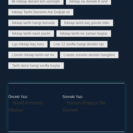
İlk inkilap dersini kim vermiştir
İnkılap ne demek 8 sınıf
İnkılap Tarihi Dersinin Adı Değişti mi
İnkılap tarihi hangi konuda
İnkılap tarihi kaç günde biter
İnkılap tarihi nasıl yazılır
İnkılap tarihi ne zaman başlar
Lgs inkılap kaç soru
Lise 12 sınıfta hangi dersler var
Lisede inkılap tarihi var mı
Lisede zorunlu dersler hangileri
Tarih dersi hangi sınıfta başlar
Önceki Yazı
Sonraki Yazı
Nasil Armatör
Hurun Arapça Ne
Olunur
Demek