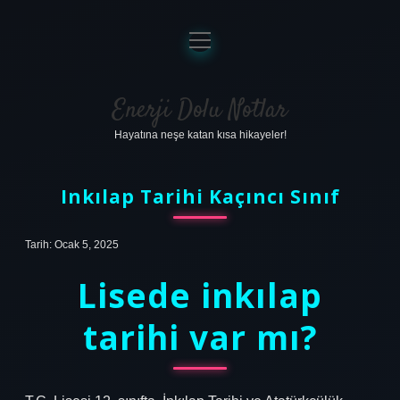
menüyü
aç
Anasayfa
Gizlilik Politikası
Enerji Dolu Notlar
Hayatına neşe katan kısa hikayeler!
Yasal Uyarı
Hakkımızda
Inkılap Tarihi Kaçıncı Sınıf
Tarih: Ocak 5, 2025
Lisede inkılap
tarihi var mı?