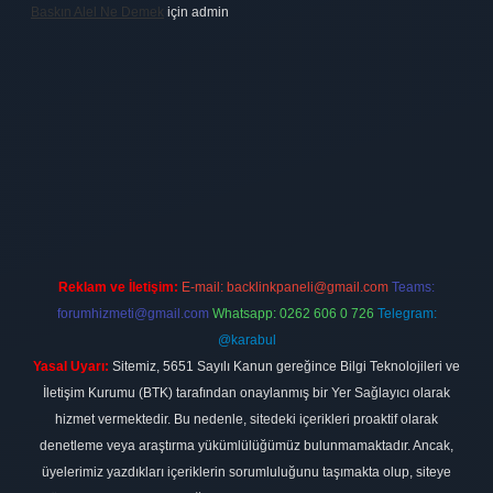
Baskın Alel Ne Demek
için
admin
 firması
vdcasino
https://www.betexper.xyz/
betci giriş
hiltonbet
Reklam ve İletişim:
E-mail:
backlinkpaneli@gmail.com
Teams:
forumhizmeti@gmail.com
Whatsapp: 0262 606 0 726
Telegram:
@karabul
Yasal Uyarı:
Sitemiz, 5651 Sayılı Kanun gereğince Bilgi Teknolojileri ve
İletişim Kurumu (BTK) tarafından onaylanmış bir Yer Sağlayıcı olarak
hizmet vermektedir. Bu nedenle, sitedeki içerikleri proaktif olarak
denetleme veya araştırma yükümlülüğümüz bulunmamaktadır. Ancak,
üyelerimiz yazdıkları içeriklerin sorumluluğunu taşımakta olup, siteye