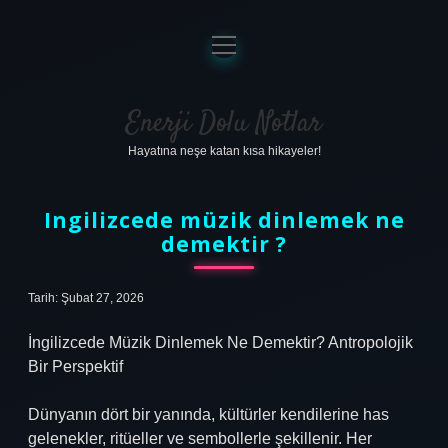
menüyü
aç
Anasayfa
Gizlilik Politikası
Enerji Dolu Notlar
Hayatına neşe katan kısa hikayeler!
Yasal Uyarı
Hakkımızda
Ingilizcede müzik dinlemek ne
demektir ?
Tarih: Şubat 27, 2026
İngilizcede Müzik Dinlemek Ne Demektir? Antropolojik
Bir Perspektif
Dünyanın dört bir yanında, kültürler kendilerine has
gelenekler, ritüeller ve sembollerle şekillenir. Her