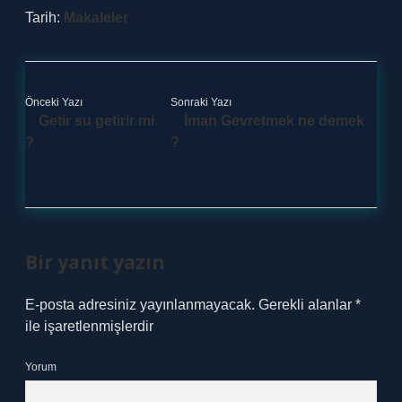
Tarih:
Makaleler
Önceki Yazı
Sonraki Yazı
Getir su getirir mi
İman Gevretmek ne demek
?
?
Bir yanıt yazın
E-posta adresiniz yayınlanmayacak.
Gerekli alanlar
*
ile işaretlenmişlerdir
Yorum