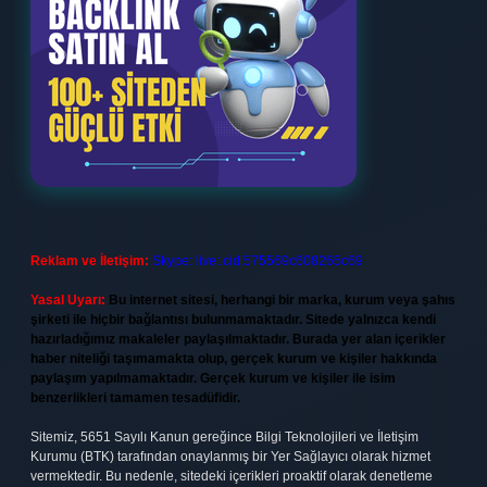
Reklam ve İletişim:
Skype: live:.cid.575569c608265c69
Yasal Uyarı:
Bu internet sitesi, herhangi bir marka, kurum veya şahıs
şirketi ile hiçbir bağlantısı bulunmamaktadır. Sitede yalnızca kendi
hazırladığımız makaleler paylaşılmaktadır. Burada yer alan içerikler
haber niteliği taşımamakta olup, gerçek kurum ve kişiler hakkında
paylaşım yapılmamaktadır. Gerçek kurum ve kişiler ile isim
benzerlikleri tamamen tesadüfidir.
Sitemiz, 5651 Sayılı Kanun gereğince Bilgi Teknolojileri ve İletişim
Kurumu (BTK) tarafından onaylanmış bir Yer Sağlayıcı olarak hizmet
vermektedir. Bu nedenle, sitedeki içerikleri proaktif olarak denetleme