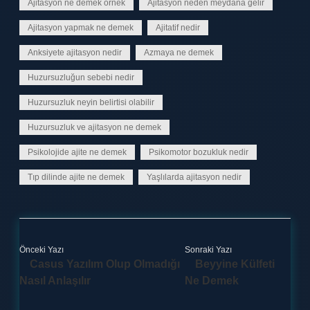
Ajitasyon ne demek örnek
Ajitasyon neden meydana gelir
Ajitasyon yapmak ne demek
Ajitatif nedir
Anksiyete ajitasyon nedir
Azmaya ne demek
Huzursuzluğun sebebi nedir
Huzursuzluk neyin belirtisi olabilir
Huzursuzluk ve ajitasyon ne demek
Psikolojide ajite ne demek
Psikomotor bozukluk nedir
Tıp dilinde ajite ne demek
Yaşlılarda ajitasyon nedir
Önceki Yazı
Sonraki Yazı
Casus Yazılım Olup Olmadığı
Beyyine Külfeti
Nasıl Anlaşılır
Ne Demek