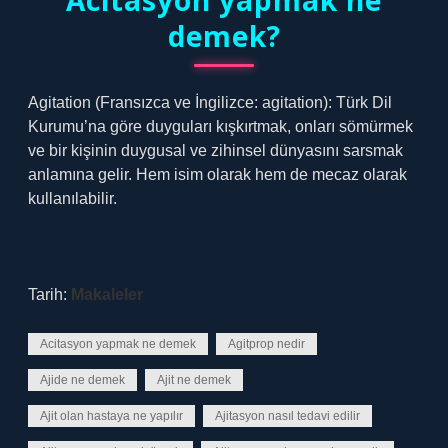
Acitasyon yapmak ne
demek?
Agitation (Fransızca ve İngilizce: agitation): Türk Dil
Kurumu’na göre duyguları kışkırtmak, onları sömürmek
ve bir kişinin duygusal ve zihinsel dünyasını sarsmak
anlamına gelir. Hem isim olarak hem de mecaz olarak
kullanılabilir.
Tarih:
Makaleler
Acitasyon yapmak ne demek
Agitprop nedir
Ajide ne demek
Ajit ne demek
Ajit olan hastaya ne yapılır
Ajitasyon nasıl tedavi edilir