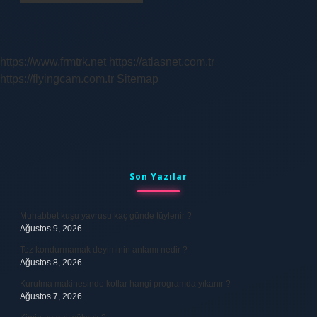
https://www.frmtrk.net
https://atlasnet.com.tr
https://flyingcam.com.tr
Sitemap
Sidebar
Son Yazılar
Muhabbet kuşu yavrusu kaç günde tüylenir ?
Ağustos 9, 2026
Toz kondurmamak deyiminin anlamı nedir ?
Ağustos 8, 2026
Kurutma makinesinde kotlar hangi programda yıkanır ?
Ağustos 7, 2026