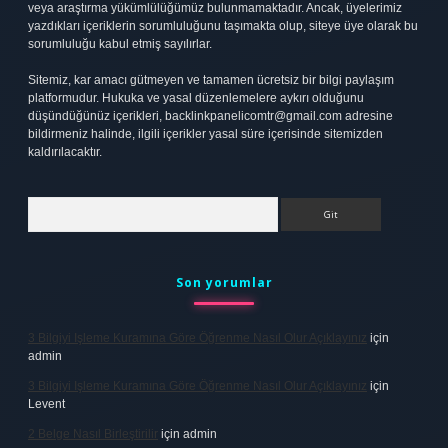
veya araştırma yükümlülüğümüz bulunmamaktadır. Ancak, üyelerimiz
yazdıkları içeriklerin sorumluluğunu taşımakta olup, siteye üye olarak bu
sorumluluğu kabul etmiş sayılırlar.
Sitemiz, kar amacı gütmeyen ve tamamen ücretsiz bir bilgi paylaşım
platformudur. Hukuka ve yasal düzenlemelere aykırı olduğunu
düşündüğünüz içerikleri,
backlinkpanelicomtr@gmail.com
adresine
bildirmeniz halinde, ilgili içerikler yasal süre içerisinde sitemizden
kaldırılacaktır.
Arama
Son yorumlar
3 Bilgiyi Işleme Kuramına Göre Öğrenme Nasıl Olur Açıklayınız
için
admin
3 Bilgiyi Işleme Kuramına Göre Öğrenme Nasıl Olur Açıklayınız
için
Levent
2 Belge Nasıl Birleştirilir
için
admin