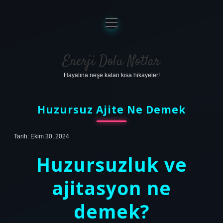
menüyü
aç
Anasayfa
Gizlilik Politikası
Enerji Dolu Notlar
Hayatına neşe katan kısa hikayeler!
Yasal Uyarı
Hakkımızda
Huzursuz Ajite Ne Demek
Tarih: Ekim 30, 2024
Huzursuzluk ve
ajitasyon ne
demek?