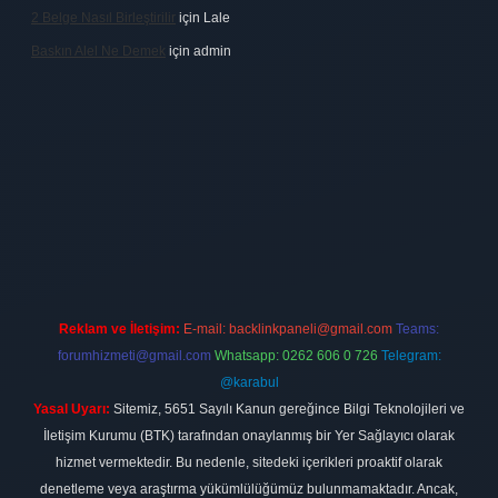
2 Belge Nasıl Birleştirilir
için
Lale
Baskın Alel Ne Demek
için
admin
 firması
vdcasino
https://www.betexper.xyz/
betci giriş
hiltonbet
Reklam ve İletişim:
E-mail:
backlinkpaneli@gmail.com
Teams:
forumhizmeti@gmail.com
Whatsapp: 0262 606 0 726
Telegram:
@karabul
Yasal Uyarı:
Sitemiz, 5651 Sayılı Kanun gereğince Bilgi Teknolojileri ve
İletişim Kurumu (BTK) tarafından onaylanmış bir Yer Sağlayıcı olarak
hizmet vermektedir. Bu nedenle, sitedeki içerikleri proaktif olarak
denetleme veya araştırma yükümlülüğümüz bulunmamaktadır. Ancak,