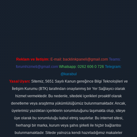
ino firması
vdcasino
https://www.betexper.xyz/
betci giriş
hiltonbet
Reklam ve İletişim:
E-mail:
backlinkpaneli@gmail.com
Teams:
forumhizmeti@gmail.com
Whatsapp: 0262 606 0 726
Telegram:
@karabul
Yasal Uyarı:
Sitemiz, 5651 Sayılı Kanun gereğince Bilgi Teknolojileri ve
İletişim Kurumu (BTK) tarafından onaylanmış bir Yer Sağlayıcı olarak
hizmet vermektedir. Bu nedenle, sitedeki içerikleri proaktif olarak
denetleme veya araştırma yükümlülüğümüz bulunmamaktadır. Ancak,
üyelerimiz yazdıkları içeriklerin sorumluluğunu taşımakta olup, siteye
üye olarak bu sorumluluğu kabul etmiş sayılırlar. Bu internet sitesi,
herhangi bir marka, kurum veya şahıs şirketi ile hiçbir bağlantısı
bulunmamaktadır. Sitede yalnızca kendi hazırladığımız makaleler