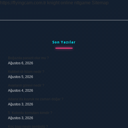
https://flyingcam.com.tr
knight online
nttgame
Sitemap
Sidebar
Son Yazılar
Boğazda parazit olur mu ?
Ağustos 6, 2026
Kubbet-ül-İslam nedir ?
Ağustos 5, 2026
Avarların görevi nedir ?
Ağustos 4, 2026
Adana’da kuyruk ne zaman doğar ?
Ağustos 3, 2026
5. Kolordu komutanı kimdir ?
Ağustos 3, 2026
Koç başı neyin sembolü ?