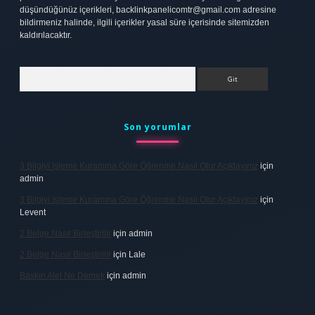
düşündüğünüz içerikleri,
backlinkpanelicomtr@gmail.com
adresine
bildirmeniz halinde, ilgili içerikler yasal süre içerisinde sitemizden
kaldırılacaktır.
Arama
Son yorumlar
3 Bilgiyi Işleme Kuramına Göre Öğrenme Nasıl Olur Açıklayınız
için
admin
3 Bilgiyi Işleme Kuramına Göre Öğrenme Nasıl Olur Açıklayınız
için
Levent
2 Belge Nasıl Birleştirilir
için
admin
2 Belge Nasıl Birleştirilir
için
Lale
Baskın Alel Ne Demek
için
admin