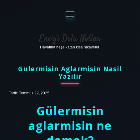
menüyü
aç
Anasayfa
Gizlilik Politikası
Enerji Dolu Notlar
Hayatına neşe katan kısa hikayeler!
Yasal Uyarı
Hakkımızda
Gulermisin Aglarmisin Nasil
Yazilir
Tarih: Temmuz 22, 2025
Gülermisin
aglarmisin ne