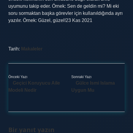
uyumunu takip eder. Örnek: Sen de geldin mi? Mi eki
soru sormaktan başka görevler için kullanıldığında ayrı
yazılır. Örnek: Güzel, güzel!23 Kas 2021
Tarih:
Makaleler
Önceki Yazı
Sonraki Yazı
Geçici Koruyucu Aile
Gülce Ismi Islama
Modeli Nedir
Uygun Mu
Bir yanıt yazın