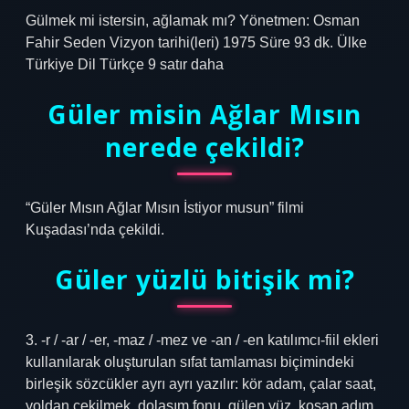
Gülmek mi istersin, ağlamak mı? Yönetmen: Osman
Fahir Seden Vizyon tarihi(leri) 1975 Süre 93 dk. Ülke
Türkiye Dil Türkçe 9 satır daha
Güler misin Ağlar Mısın
nerede çekildi?
“Güler Mısın Ağlar Mısın İstiyor musun” filmi
Kuşadası’nda çekildi.
Güler yüzlü bitişik mi?
3. -r / -ar / -er, -maz / -mez ve -an / -en katılımcı-fiil ekleri
kullanılarak oluşturulan sıfat tamlaması biçimindeki
birleşik sözcükler ayrı ayrı yazılır: kör adam, çalar saat,
yoldan çekilmek, dolaşım fonu, gülen yüz, koşan adım,