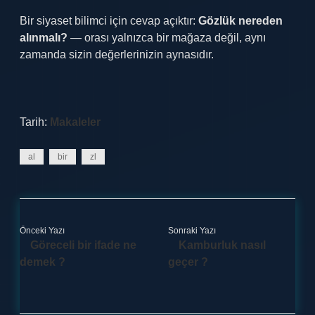
Bir siyaset bilimci için cevap açıktır:
Gözlük nereden
alınmalı?
— orası yalnızca bir mağaza değil, aynı
zamanda sizin değerlerinizin aynasıdır.
Tarih:
Makaleler
al
bir
zl
Önceki Yazı
Sonraki Yazı
Göreceli bir ifade ne
Kamburluk nasıl
demek ?
geçer ?