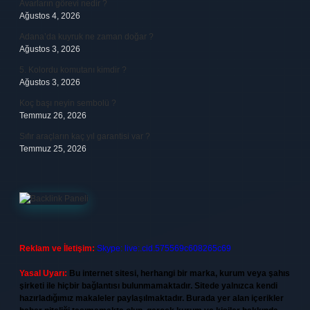
Avarların görevi nedir ?
Ağustos 4, 2026
Adana’da kuyruk ne zaman doğar ?
Ağustos 3, 2026
5. Kolordu komutanı kimdir ?
Ağustos 3, 2026
Koç başı neyin sembolü ?
Temmuz 26, 2026
Sıfır araçların kaç yıl garantisi var ?
Temmuz 25, 2026
Reklam ve İletişim:
Skype: live:.cid.575569c608265c69
Yasal Uyarı:
Bu internet sitesi, herhangi bir marka, kurum veya şahıs
şirketi ile hiçbir bağlantısı bulunmamaktadır. Sitede yalnızca kendi
hazırladığımız makaleler paylaşılmaktadır. Burada yer alan içerikler