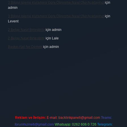
3 Bilgiyi Işleme Kuramına Göre Öğrenme Nasıl Olur Açıklayınız
için
admin
3 Bilgiyi Işleme Kuramına Göre Öğrenme Nasıl Olur Açıklayınız
için
Levent
2 Belge Nasıl Birleştirilir
için
admin
2 Belge Nasıl Birleştirilir
için
Lale
Baskın Alel Ne Demek
için
admin
ı
vdcasino
https://www.betexper.xyz/
betci giriş
hiltonbet
Reklam ve İletişim:
E-mail:
backlinkpaneli@gmail.com
Teams:
forumhizmeti@gmail.com
Whatsapp: 0262 606 0 726
Telegram: