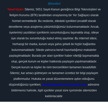
@karabul
Yasal Uyarı:
Sitemiz, 5651 Sayılı Kanun gereğince Bilgi Teknolojileri ve
İletişim Kurumu (BTK) tarafından onaylanmış bir Yer Sağlayıcı olarak
hizmet vermektedir. Bu nedenle, sitedeki içerikleri proaktif olarak
denetleme veya araştırma yükümlülüğümüz bulunmamaktadır. Ancak,
üyelerimiz yazdıkları içeriklerin sorumluluğunu taşımakta olup, siteye
üye olarak bu sorumluluğu kabul etmiş sayılırlar. Bu internet sitesi,
herhangi bir marka, kurum veya şahıs şirketi ile hiçbir bağlantısı
bulunmamaktadır. Sitede yalnızca kendi hazırladığımız makaleler
paylaşılmaktadır. Burada yer alan içerikler haber niteliği taşımamakta
olup, gerçek kurum ve kişiler hakkında paylaşım yapılmamaktadır.
Gerçek kurum ve kişiler ile isim benzerlikleri tamamen tesadüfidir.
Sitemiz, kar amacı gütmeyen ve tamamen ücretsiz bir bilgi paylaşım
platformudur. Hukuka ve yasal düzenlemelere aykırı olduğunu
düşündüğünüz içerikleri,
backlinkpanelicomtr@gmail.com
adresine
bildirmeniz halinde, ilgili içerikler yasal süre içerisinde sitemizden
kaldırılacaktır.
Scro