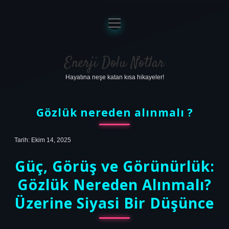
menüyü
aç
Anasayfa
Gizlilik Politikası
Enerji Dolu Notlar
Hayatına neşe katan kısa hikayeler!
Yasal Uyarı
Hakkımızda
Gözlük nereden alınmalı ?
Tarih: Ekim 14, 2025
Güç, Görüş ve Görünürlük:
Gözlük Nereden Alınmalı?
Üzerine Siyasi Bir Düşünce