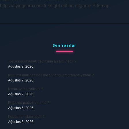
https://flyingcam.com.tr
knight online
nttgame
Sitemap
Sidebar
Son Yazılar
Toz kondurmamak deyiminin anlamı nedir ?
Ağustos 8, 2026
Kurutma makinesinde kotlar hangi programda yıkanır ?
Ağustos 7, 2026
Kimin averajı yüksek ?
Ağustos 7, 2026
Boğazda parazit olur mu ?
Ağustos 6, 2026
Kubbet-ül-İslam nedir ?
Ağustos 5, 2026