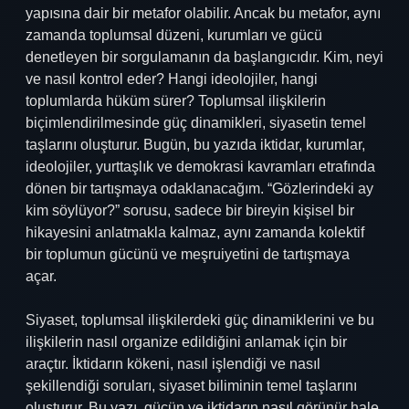
yapısına dair bir metafor olabilir. Ancak bu metafor, aynı
zamanda toplumsal düzeni, kurumları ve gücü
denetleyen bir sorgulamanın da başlangıcıdır. Kim, neyi
ve nasıl kontrol eder? Hangi ideolojiler, hangi
toplumlarda hüküm sürer? Toplumsal ilişkilerin
biçimlendirilmesinde güç dinamikleri, siyasetin temel
taşlarını oluşturur. Bugün, bu yazıda iktidar, kurumlar,
ideolojiler, yurttaşlık ve demokrasi kavramları etrafında
dönen bir tartışmaya odaklanacağım. “Gözlerindeki ay
kim söylüyor?” sorusu, sadece bir bireyin kişisel bir
hikayesini anlatmakla kalmaz, aynı zamanda kolektif
bir toplumun gücünü ve meşruiyetini de tartışmaya
açar.
Siyaset, toplumsal ilişkilerdeki güç dinamiklerini ve bu
ilişkilerin nasıl organize edildiğini anlamak için bir
araçtır. İktidarın kökeni, nasıl işlendiği ve nasıl
şekillendiği soruları, siyaset biliminin temel taşlarını
oluşturur. Bu yazı, gücün ve iktidarın nasıl görünür hale