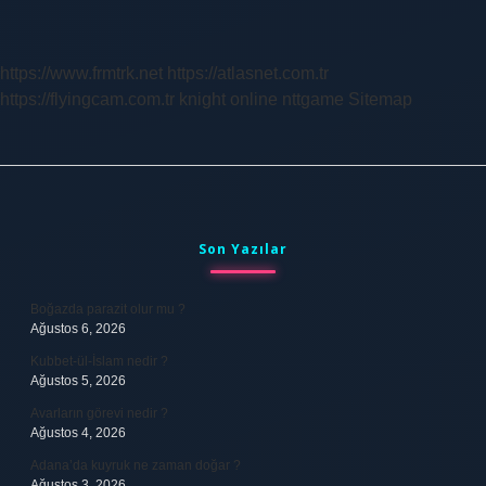
https://www.frmtrk.net
https://atlasnet.com.tr
https://flyingcam.com.tr
knight online
nttgame
Sitemap
Sidebar
Son Yazılar
Boğazda parazit olur mu ?
Ağustos 6, 2026
Kubbet-ül-İslam nedir ?
Ağustos 5, 2026
Avarların görevi nedir ?
Ağustos 4, 2026
Adana’da kuyruk ne zaman doğar ?
Ağustos 3, 2026