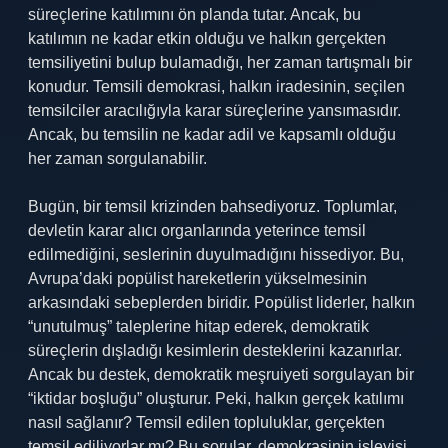
süreçlerine katılımını ön planda tutar. Ancak, bu
katılımın ne kadar etkin olduğu ve halkın gerçekten
temsiliyetini bulup bulamadığı, her zaman tartışmalı bir
konudur. Temsili demokrasi, halkın iradesinin, seçilen
temsilciler aracılığıyla karar süreçlerine yansımasıdır.
Ancak, bu temsilin ne kadar adil ve kapsamlı olduğu
her zaman sorgulanabilir.
Bugün, bir temsil krizinden bahsediyoruz. Toplumlar,
devletin karar alıcı organlarında yeterince temsil
edilmediğini, seslerinin duyulmadığını hissediyor. Bu,
Avrupa’daki popülist hareketlerin yükselmesinin
arkasındaki sebeplerden biridir. Popülist liderler, halkın
“unutulmuş” taleplerine hitap ederek, demokratik
süreçlerin dışladığı kesimlerin desteklerini kazanırlar.
Ancak bu destek, demokratik meşruiyeti sorgulayan bir
“iktidar boşluğu” oluşturur. Peki, halkın gerçek katılımı
nasıl sağlanır? Temsil edilen topluluklar, gerçekten
temsil ediliyorlar mı? Bu sorular, demokrasinin işleyişi