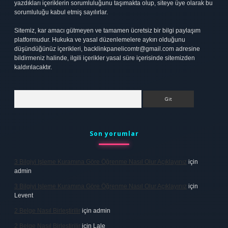
yazdıkları içeriklerin sorumluluğunu taşımakta olup, siteye üye olarak bu
sorumluluğu kabul etmiş sayılırlar.
Sitemiz, kar amacı gütmeyen ve tamamen ücretsiz bir bilgi paylaşım
platformudur. Hukuka ve yasal düzenlemelere aykırı olduğunu
düşündüğünüz içerikleri,
backlinkpanelicomtr@gmail.com
adresine
bildirmeniz halinde, ilgili içerikler yasal süre içerisinde sitemizden
kaldırılacaktır.
Arama
Son yorumlar
3 Bilgiyi Işleme Kuramına Göre Öğrenme Nasıl Olur Açıklayınız
için
admin
3 Bilgiyi Işleme Kuramına Göre Öğrenme Nasıl Olur Açıklayınız
için
Levent
2 Belge Nasıl Birleştirilir
için
admin
2 Belge Nasıl Birleştirilir
için
Lale