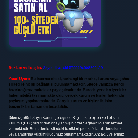
Reklam ve İletişim:
Skype: live:.cid.575569c608265c69
Yasal Uyarı:
Bu internet sitesi, herhangi bir marka, kurum veya şahıs
şirketi ile hiçbir bağlantısı bulunmamaktadır. Sitede yalnızca kendi
hazırladığımız makaleler paylaşılmaktadır. Burada yer alan içerikler
haber niteliği taşımamakta olup, gerçek kurum ve kişiler hakkında
paylaşım yapılmamaktadır. Gerçek kurum ve kişiler ile isim
benzerlikleri tamamen tesadüfidir.
Sitemiz, 5651 Sayılı Kanun gereğince Bilgi Teknolojileri ve İletişim
Kurumu (BTK) tarafından onaylanmış bir Yer Sağlayıcı olarak hizmet
vermektedir. Bu nedenle, sitedeki içerikleri proaktif olarak denetleme
veya araştırma yükümlülüğümüz bulunmamaktadır. Ancak, üyelerimiz