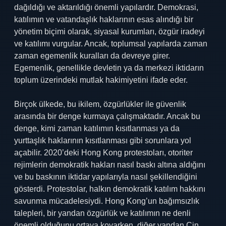
dağıldığı ve aktarıldığı önemli yapılardır. Demokrasi,
katılımın ve vatandaşlık haklarının esas alındığı bir
yönetim biçimi olarak, siyasal kurumları, özgür iradeyi
ve katılımı vurgular. Ancak, toplumsal yapılarda zaman
zaman egemenlik kuralları da devreye girer.
Egemenlik, genellikle devletin ya da merkezi iktidarın
toplum üzerindeki mutlak hakimiyetini ifade eder.
Birçok ülkede, bu ikilem, özgürlükler ile güvenlik
arasında bir denge kurmaya çalışmaktadır. Ancak bu
denge, kimi zaman katılımın kısıtlanması ya da
yurttaşlık haklarının kısıtlanması gibi sorunlara yol
açabilir. 2020’deki Hong Kong protestoları, otoriter
rejimlerin demokratik hakları nasıl baskı altına aldığını
ve bu baskının iktidar yapılarıyla nasıl şekillendiğini
gösterdi. Protestolar, halkın demokratik katılım hakkını
savunma mücadelesiydi. Hong Kong’un bağımsızlık
talepleri, bir yandan özgürlük ve katılımın ne denli
önemli olduğunu ortaya koyarken, diğer yandan Çin