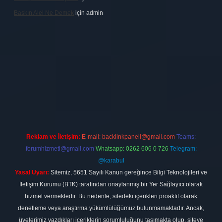
Baskın Alel Ne Demek
için
admin
no firması
vdcasino
https://www.betexper.xyz/
betci giriş
hiltonbet
Reklam ve İletişim:
E-mail:
backlinkpaneli@gmail.com
Teams:
forumhizmeti@gmail.com
Whatsapp: 0262 606 0 726
Telegram:
@karabul
Yasal Uyarı:
Sitemiz, 5651 Sayılı Kanun gereğince Bilgi Teknolojileri ve
İletişim Kurumu (BTK) tarafından onaylanmış bir Yer Sağlayıcı olarak
hizmet vermektedir. Bu nedenle, sitedeki içerikleri proaktif olarak
denetleme veya araştırma yükümlülüğümüz bulunmamaktadır. Ancak,
üyelerimiz yazdıkları içeriklerin sorumluluğunu taşımakta olup, siteye