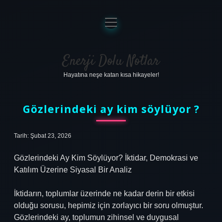
menüyü
aç
Anasayfa
Gizlilik Politikası
Enerji Dolu Notlar
Hayatına neşe katan kısa hikayeler!
Yasal Uyarı
Hakkımızda
Gözlerindeki ay kim söylüyor ?
Tarih: Şubat 23, 2026
Gözlerindeki Ay Kim Söylüyor? İktidar, Demokrasi ve
Katılım Üzerine Siyasal Bir Analiz
İktidarın, toplumlar üzerinde ne kadar derin bir etkisi
olduğu sorusu, hepimiz için zorlayıcı bir soru olmuştur.
Gözlerindeki ay, toplumun zihinsel ve duygusal