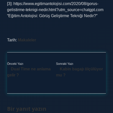
[3]: https://www.egitimantolojisi.com/2020/08/gorus-
gelistirme-teknigi-nedir.html?utm_source=chatgpt.com
“Eğitim Antolojisi: Görüş Geliştirme Tekniği Nedir?”
Tarih:
Makaleler
Önceki Yazı
Sonraki Yazı
Dual Time ne anlama
Kabin bagajı ölçülüyor
gelir ?
mu ?
Bir yanıt yazın