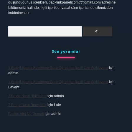
düşündüğünüz içerikleri,
backlinkpanelicomtr@gmail.com
adresine
bildirmeniz halinde, ilgili içerikler yasal süre içerisinde sitemizden
kaldırılacaktır.
Arama
Son yorumlar
3 Bilgiyi Işleme Kuramına Göre Öğrenme Nasıl Olur Açıklayınız
için
admin
3 Bilgiyi Işleme Kuramına Göre Öğrenme Nasıl Olur Açıklayınız
için
Levent
2 Belge Nasıl Birleştirilir
için
admin
2 Belge Nasıl Birleştirilir
için
Lale
Baskın Alel Ne Demek
için
admin