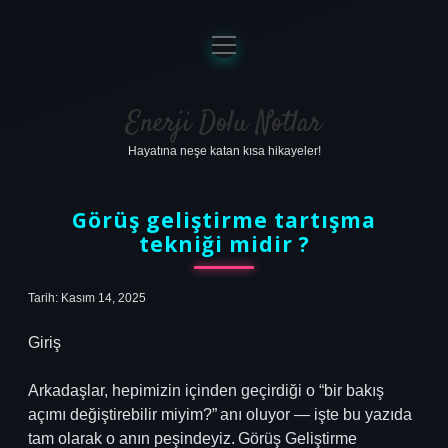
menüyü
aç
Anasayfa
Gizlilik Politikası
Enerji Dolu Notlar
Hayatına neşe katan kısa hikayeler!
Yasal Uyarı
Hakkımızda
Görüş geliştirme tartışma
tekniği midir ?
Tarih: Kasım 14, 2025
Giriş
Arkadaşlar, hepimizin içinden geçirdiği o “bir bakış
açımı değiştirebilir miyim?” anı oluyor — işte bu yazıda
tam olarak o anın peşindeyiz. Görüş Geliştirme