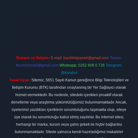
firması
vdcasino
https://www.betexper.xyz/
betci giriş
hiltonbet
Reklam ve İletişim:
E-mail:
backlinkpaneli@gmail.com
Teams:
forumhizmeti@gmail.com
Whatsapp: 0262 606 0 726
Telegram:
@karabul
Yasal Uyarı:
Sitemiz, 5651 Sayılı Kanun gereğince Bilgi Teknolojileri ve
İletişim Kurumu (BTK) tarafından onaylanmış bir Yer Sağlayıcı olarak
hizmet vermektedir. Bu nedenle, sitedeki içerikleri proaktif olarak
denetleme veya araştırma yükümlülüğümüz bulunmamaktadır. Ancak,
üyelerimiz yazdıkları içeriklerin sorumluluğunu taşımakta olup, siteye
üye olarak bu sorumluluğu kabul etmiş sayılırlar. Bu internet sitesi,
herhangi bir marka, kurum veya şahıs şirketi ile hiçbir bağlantısı
bulunmamaktadır. Sitede yalnızca kendi hazırladığımız makaleler