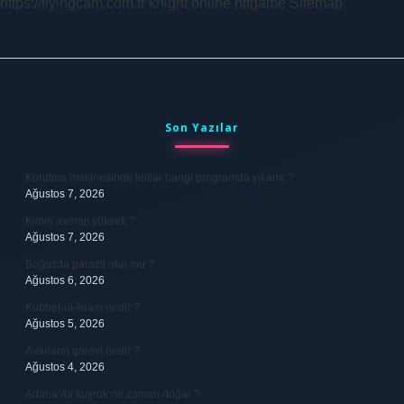
https://flyingcam.com.tr
knight online
nttgame
Sitemap
Sidebar
Son Yazılar
Kurutma makinesinde kotlar hangi programda yıkanır ?
Ağustos 7, 2026
Kimin averajı yüksek ?
Ağustos 7, 2026
Boğazda parazit olur mu ?
Ağustos 6, 2026
Kubbet-ül-İslam nedir ?
Ağustos 5, 2026
Avarların görevi nedir ?
Ağustos 4, 2026
Adana’da kuyruk ne zaman doğar ?