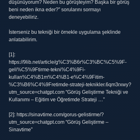
düşünüyorum? Neden bu görüşteyim? Başka bir görüş
beni neden ikna eder?” sorularını sormayı
deneyebiliriz.
İsterseniz bu tekniği bir örnekle uygulama şeklinde
anlatabilirim.
[1]:
https://9lib.net/article/g%C3%B6r%C3%BC%C5%9F-
geli%C5%9Ftirme-tekni%C4%9Fi-
kullan%C4%B1m%C4%B1-e%C4%9Fitim-
%C3%B6%C4%9Fretimde-strateji-teknikler.6qm3rxwy?
utm_source=chatgpt.com “Görüş Geliştirme Tekniği ve
Kullanımı – Eğitim ve Öğretimde Strateji …”
[2]: https://sinavtime.com/gorus-gelistirme/?
utm_source=chatgpt.com “Görüş Geliştirme –
Sinavtime”