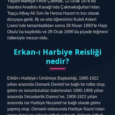
Yaşam Mareşal Fevzi Çakmak, 12 Ocak 1876’da
İstanbul Anadolu Kavağı’nda Çakmakoğulları’ndan
Topçu Albay Ali Sırrı ile Hesna Hanım’ın kızı olarak
dünyaya geldi. İlk ve orta öğrenimini Kuleli Askeri
Lisesi’nde tamamladıktan sonra 29 Nisan 1893’te Harp
Okulu’na kaydoldu ve 28 Ocak 1896’da piyade teğmeni
rütbesiyle mezun oldu.
Erkan-ı Harbiye Reisliği
nedir?
Erkân-ı Harbiye-i Umûmiye Başkanlığı, 1880-1922
yılları arasında Osmanlı Devleti’ne bağlı bir rütbe olup,
görev ve sorumlulukları bakımından 1880-1908 yılları
arasında Seraskerlik Dairesi’ne, 1908-1922 yılları
arasında ise Harbiye Nezareti’ne bağlı olarak görev
yapmış olup, Osmanlı ordusunda Harbiye Nazırı’ndan