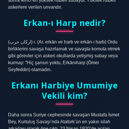
sonra ikinci en yüksek rütbeli subaydı. Yüksek rütbeli
askerlere verilen unvandır.
Erkan-ı Harp nedir?
(ﺍﺭﻛﺎﻥ ﺣﺮﺏ) i. (Ar. erkān ve ḥarb ve erkān-ı ḥarb) Ordu
birliklerini savaşa hazırlamak ve savaşta komuta etmek
gibi görevler için askeri okullarda yetişmiş subay veya
kurmay: “Hiç şansın yoktu, Erkānıharp (Ömer
Seyfeddin) olamadın.
Erkanı Harbiye Umumiye
Vekili kim?
Daha sonra Suriye cephesinde savaşan Mustafa İsmet
Bey, Kurtuluş Savaşı’nda Atatürk’ün en yakın silah
arkadaşı olarak öne çıktı. 23 Nisan 1920’de açılan