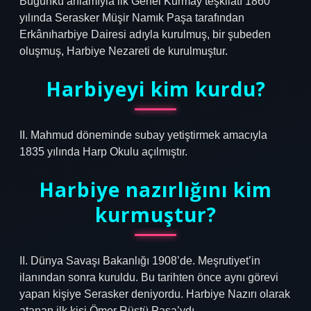
Bugünkü anlamıyla ilk Genel Kurmay teşkilatı 1860
yılında Serasker Müşir Namık Paşa tarafından
Erkânıharbiye Dairesi adıyla kurulmuş, bir şubeden
oluşmuş, Harbiye Nezareti de kurulmuştur.
Harbiyeyi kim kurdu?
II. Mahmud döneminde subay yetiştirmek amacıyla
1835 yılında Harp Okulu açılmıştır.
Harbiye nazırlığını kim
kurmuştur?
II. Dünya Savaşı Bakanlığı 1908’de. Meşrutiyet’in
ilanından sonra kuruldu. Bu tarihten önce aynı görevi
yapan kişiye Serasker deniyordu. Harbiye Nazırı olarak
atanan ilk kişi Ömer Rüştü Paşa’ydı.