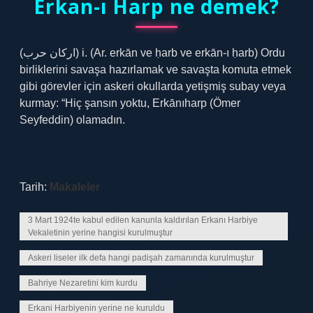
Erkan-ı Harp ne demek?
(ﺍﺭﻛﺎﻥ ﺣﺮﺏ) i. (Ar. erkān ve ḥarb ve erkān-ı ḥarb) Ordu
birliklerini savaşa hazırlamak ve savaşta komuta etmek
gibi görevler için askeri okullarda yetişmiş subay veya
kurmay: “Hiç şansın yoktu, Erkānıharp (Ömer
Seyfeddin) olamadın.
Tarih:
Makaleler
3 Mart 1924te kabul edilen kanunla kaldırılan Erkanı Harbiye
Vekaletinin yerine hangisi kurulmuştur
Askeri liseler ilk defa hangi padişah zamanında kurulmuştur
Bahriye Nezaretini kim kurdu
Erkani Harbiyenin yerine ne kuruldu