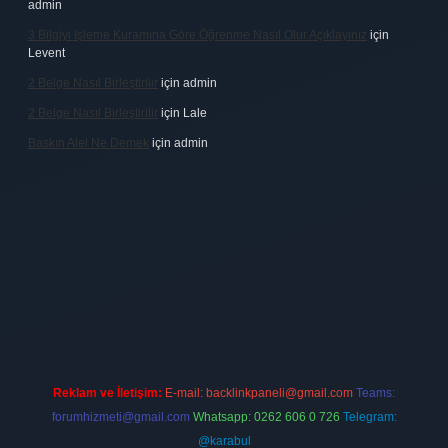
admin
3 Bilgiyi Işleme Kuramına Göre Öğrenme Nasıl Olur Açıklayınız
için
Levent
2 Belge Nasıl Birleştirilir
için
admin
2 Belge Nasıl Birleştirilir
için
Lale
Baskın Alel Ne Demek
için
admin
irması
vdcasino
https://www.betexper.xyz/
betci giriş
hiltonbet
Reklam ve İletişim:
E-mail:
backlinkpaneli@gmail.com
Teams:
forumhizmeti@gmail.com
Whatsapp: 0262 606 0 726
Telegram:
@karabul