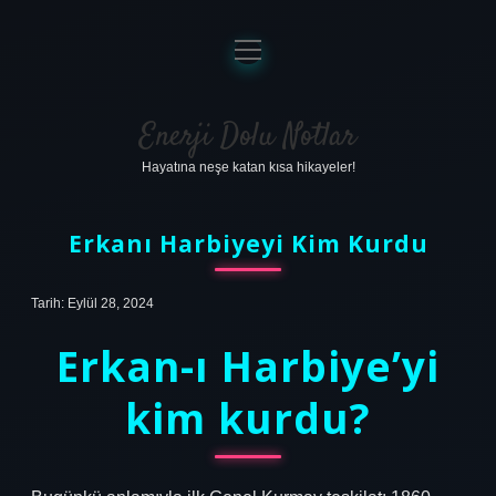
menüyü
aç
Anasayfa
Gizlilik Politikası
Enerji Dolu Notlar
Hayatına neşe katan kısa hikayeler!
Yasal Uyarı
Hakkımızda
Erkanı Harbiyeyi Kim Kurdu
Tarih: Eylül 28, 2024
Erkan-ı Harbiye’yi
kim kurdu?