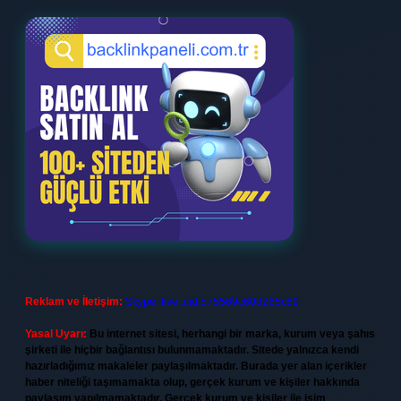
Reklam ve İletişim:
Skype: live:.cid.575569c608265c69
Yasal Uyarı:
Bu internet sitesi, herhangi bir marka, kurum veya şahıs
şirketi ile hiçbir bağlantısı bulunmamaktadır. Sitede yalnızca kendi
hazırladığımız makaleler paylaşılmaktadır. Burada yer alan içerikler
haber niteliği taşımamakta olup, gerçek kurum ve kişiler hakkında
paylaşım yapılmamaktadır. Gerçek kurum ve kişiler ile isim