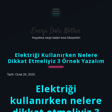
menüyü
aç
Anasayfa
Gizlilik Politikası
Enerji Dolu Notlar
Hayatına neşe katan kısa hikayeler!
Yasal Uyarı
Hakkımızda
Elektriği Kullanırken Nelere
Dikkat Etmeliyiz 3 Örnek Yazalım
Tarih: Ocak 26, 2025
Elektriği
kullanırken nelere