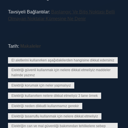
Tavsiyeli Bağlantılar:
Başlangıç Ve Bitiş Noktası Belli
Olmayan Noktalar Kümesine Ne Denir
Tarih:
Makaleler
El aletlerini kullanırken aşağıdakilerden hangisine dikkat edersiniz
Elektriği güvenli kullanmak için nelere dikkat etmeliyiz maddeler
halinde yazınız
Elektriği korumak için neler yapmalıyız
Elektriği kullanırken nelere dikkat etmeliyiz 3 tane örnek
Elektriği neden dikkatli kullanmamız gerekir
Elektriği tasarruflu kullanmak için nelere dikkat etmeliyiz
Elektriğin can ve mal güvenliği bakımından tehlikelere sebep