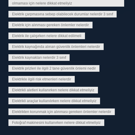
olmaması için nelere dikkat etmeliyiz
Elektrik çarpmasına sebep olabilecek durumlar nelerdir 3 sınıf
Elektrik için alınması gereken önlemler nelerdir
Elektrik ile çalışırken nelere dikkat edilmeli
Elektrik kaynağında alınan güvenlik önlemleri nelerdir
Elektrik kaynakları nelerdir 3 sınıf
Elektrik prizleri ile ilgili 2 tane güvenlik önlemi nedir
Elektrikle ilgili risk etmenleri nelerdir
Elektrikli aletleri kullanırken nelere dikkat etmeliyiz
Elektrikli araçlar kullanılırken nelere dikkat etmeliyiz
Elektrikten korunmak için alınması gereken önlemler nelerdir
Fotoğraf makinesini kullanırken nelere dikkat etmeliyiz