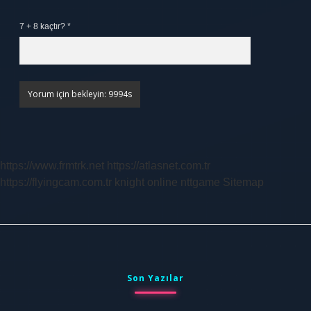
7 + 8 kaçtır?
*
https://www.frmtrk.net
https://atlasnet.com.tr
https://flyingcam.com.tr
knight online
nttgame
Sitemap
Sidebar
Son Yazılar